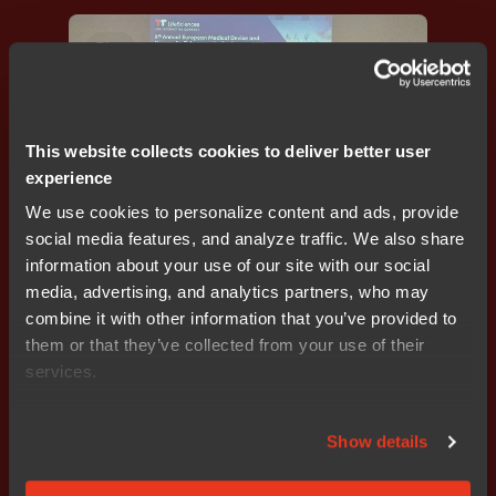
Blog
This website collects cookies to deliver better user
experience
We use cookies to personalize content and ads, provide
social media features, and analyze traffic. We also share
보안
,
Embedded Trust
information about your use of our site with our social
사이버 보안의 발전: 제8회 의료 기기 및 진단에 관한
media, advertising, and analytics partners, who may
EU 컨퍼런스에서 얻은 인사이트
combine it with other information that you’ve provided to
them or that they’ve collected from your use of their
services.
Blog
Show details