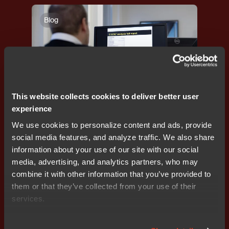
Blog
This website collects cookies to deliver better user
experience
코드 품질
,
MISRA
,
CI/CD
Zephyr의 정적 코드 분석: IAR C-STAT으로 더 안전
We use cookies to personalize content and ads, provide
하고 깔끔한 코드 빌드하기
social media features, and analyze traffic. We also share
information about your use of our site with our social
media, advertising, and analytics partners, who may
combine it with other information that you’ve provided to
them or that they’ve collected from your use of their
Blog
services.