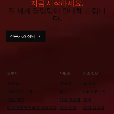
지금 시작하세요.
전 세계 영업팀이 안내해 드립니
다.
전문가와 상담
솔루션
산업별
기술 정보
플랫폼
자동차
블로그
임베디드 보안
의료
IAR 아카데미
기능 안전
산업 자동화
지원
마이크로컨트롤러 아키텍처
기계 제어
마이 페이지