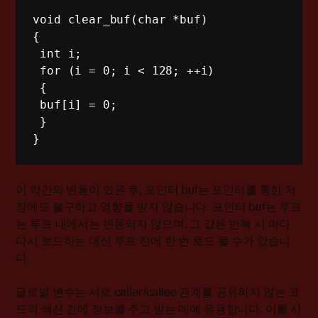
void clear_buf(char *buf)

{ 

 int i; 

 for (i = 0; i < 128; ++i) 

 { 

 buf[i] = 0;

 } 

}
이 약간의 변동이 있은 후, 포인터 buf는 포인터를 통한 저
장에도 불구하고 영향을 받지 않습니다. 포인터 buf는 루프
는 루프 내에서는 변동되지 않으며, 그 값은 반복 시 마다
다시 로드하는 대신 루프 전에 한 번 로드 될 수가 있습니
다.
글로벌 변수는 서로 caller/callee 관계를 공유하지 않는 코
드의 섹션 간에 정보를 주고 받는 데에 유용합니다. 이를 사