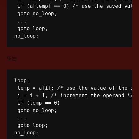
 if (a[temp] == 0) /* use the saved value
 goto no_loop;

 ... 

 goto loop; 

no_loop:
또는
loop: 

 temp = a[i]; /* use the value of the ope
 i = i + 1; /* increment the operand */

 if (temp == 0)

 goto no_loop;

 ... 

 goto loop; 

no_loop: