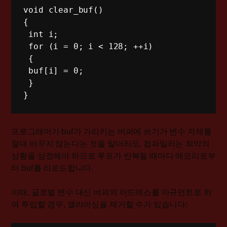
void clear_buf() 

{

 int i; 

 for (i = 0; i < 128; ++i) 

 { 

 buf[i] = 0; 

 } 

}
프로그래머가 buf가 가리키는 버퍼에 쓰기가 변수 자체를
절대 바꾸지 않는다는 것을 알더라도, 컴파일러는 최악의
상황을 상정해야 하므로 루프가 반복될 때마다 메모리로부
터 buf를 리로드합니다.
이때, 글로벌 변수 대신 버퍼의 어드레스를 아규먼트로 하
여 투입할 경우, 앨리어싱을 제거할 수가 있습니다: