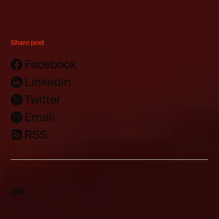
Share post
Facebook
LinkedIn
Twitter
Email
RSS
IAR