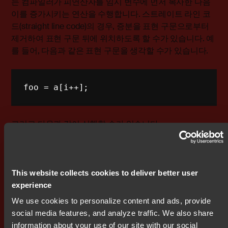
는 컴파일러가 피연산자를 임시 변수에 먼저 복사한 다음
이를 증가시키는 연산을 수행합니다. 스트레이트 라인 코
드(straight line code)의 경우, 증분을 표현 구문으로부터
제거하여 표현 구문 뒤에 위치하도록 할 수가 있습니다. 예
를 들어, 다음과 같은 표현 구문을 생각할 수가 있습니다.
foo = a[i++];
그리고 다음과 같이 실행할 수가 있습니다.
foo = a[i];

i = i + 1;
This website collects cookies to deliver better user
experience
We use cookies to personalize content and ads, provide
그러나 while 조건문 내의 조건문에 postincrement이 포함
social media features, and analyze traffic. We also share
되어 있다면 어떻게 될까요? 조건문 부분 이후에는 값을 증
information about your use of our site with our social