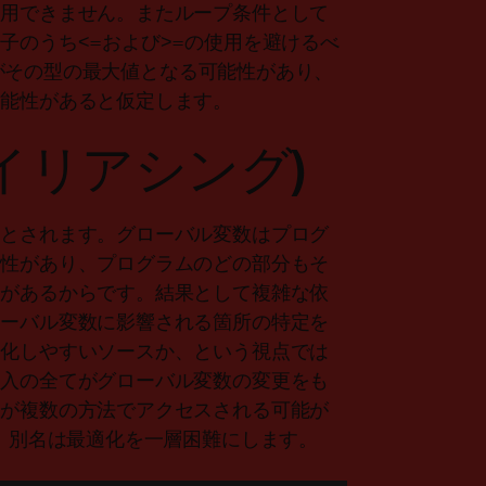
適用できません。またループ条件として
子のうち<=および>=の使用を避けるべ
、nがその型の最大値となる可能性があり、
可能性があると仮定します。
イリアシング)
習とされます。グローバル変数はプログ
能性があり、プログラムのどの部分もそ
性があるからです。結果として複雑な依
ローバル変数に影響される箇所の特定を
適化しやすいソースか、という視点では
代入の全てがグローバル変数の変更をも
数が複数の方法でアクセスされる可能が
び、別名は最適化を一層困難にします。