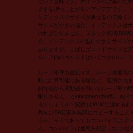
という意味です。ポインタの計算のた
きさを持つことが良いアイデアです。（た
ンデックスのサイズが異なるので除く
サイズが小さい場合、インデックスは
ければなりません。スタック領域(RAM)
合、インデックスの型に小さなサイズ
ありますが、しばしばコードサイズと
ループ内のキャストはいくつかのルー
ループ条件も重要です。ループ最適化
時に計算可能である場合に、適用され
的な値から初期値を引いてループ毎の
限りません。iがunsigned char型、n
るでしょうか？変数iは1000に達する
列aに256要素を無限にコピーするこ
うが、そうであってもコンパイラはプ
ん。コンパイラは最悪を想定しなけれ