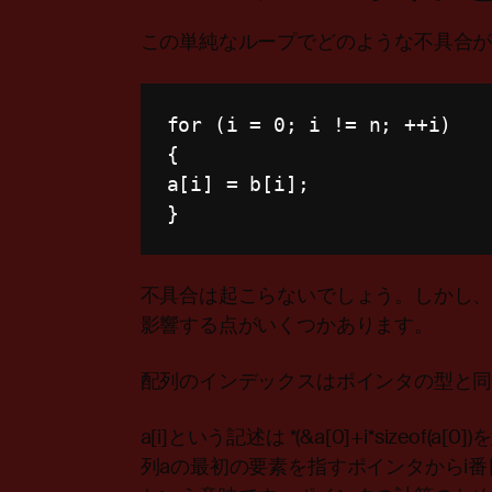
この単純なループでどのような不具合
for
(
i 
=
0
;
 i 
!=
 n
;
++
i
)
{
a
[
i
]
=
 b
[
i
]
;
}
不具合は起こらないでしょう。しかし
影響する点がいくつかあります。
配列のインデックスはポインタの型と
a[i]という記述は *(&a[0]+i*sizeo
列aの最初の要素を指すポインタからi