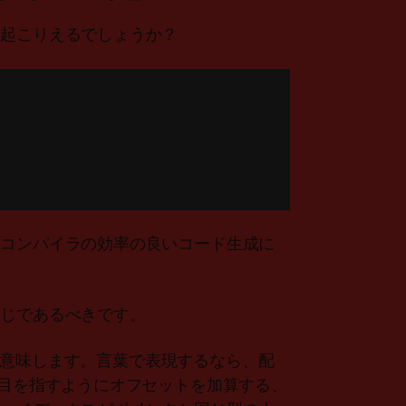
が起こりえるでしょうか？
、コンパイラの効率の良いコード生成に
同じであるべきです。
f(a[0])を意味します。言葉で表現するなら、配
番目を指すようにオフセットを加算する、