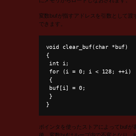
にメモリからロードしなおされます。
変数bufが指すアドレスを引数として
できます。
void
clear_buf
(
char
*
buf
)
{
int
 i
;
for
(
i 
=
0
;
 i 
<
128
;
++
i
)
{
 buf
[
i
]
=
0
;
}
}
ポインタを使ったストアによってbuf
後、変数bufはループ内で不変となり