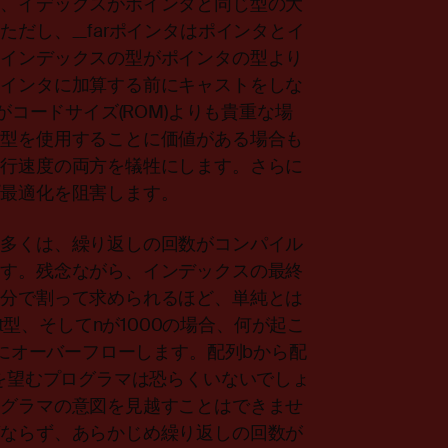
め、イデックスがポインタと同じ型の大
だし、__farポインタはポインタとイ
）インデックスの型がポインタの型より
ポインタに加算する前にキャストをしな
がコードサイズ(ROM)よりも貴重な場
の型を使用することに価値がある場合も
実行速度の両方を犠牲にします。さらに
プ最適化を阻害します。
の多くは、繰り返しの回数がコンパイル
ます。残念ながら、インデックスの最終
増分で割って求められるほど、単純とは
がint型、そしてnが1000の場合、何が起こ
前にオーバーフローします。配列bから配
とを望むプログラマは恐らくいないでしょ
ログラマの意図を見越すことはできませ
ばならず、あらかじめ繰り返しの回数が