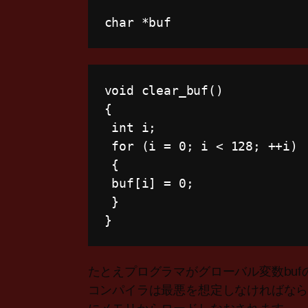
char
*
buf
void
clear_buf
(
)
{
int
 i
;
for
(
i 
=
0
;
 i 
<
128
;
++
i
)
{
 buf
[
i
]
=
0
;
}
}
たとえプログラマがグローバル変数bu
コンパイラは最悪を想定しなければなら