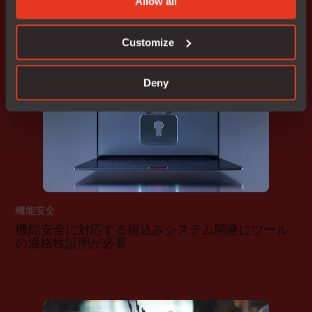
Allow all
C-RUNの活用法
Customize
Deny
Learn | IAR
機能安全
機能安全に対応する組込みシステム開発にツール
の適格性証明が必要