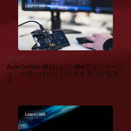
Learn | IAR
デバッグ
Arm Cortex-M3および-M4アプリケーシ
ョンの見つけにくいバグを見つける方
法
Learn | IAR