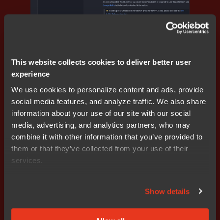
プログラミング
ソースコードを変更せず組込みアプリケーション
の性能改善
This website collects cookies to deliver better user
experience
We use cookies to personalize content and ads, provide
social media features, and analyze traffic. We also share
information about your use of our site with our social
Learn | IAR
media, advertising, and analytics partners, who may
combine it with other information that you’ve provided to
them or that they’ve collected from your use of their
services.
Show details
機能安全
機能安全のための静的解析と動的解析：C-STATと