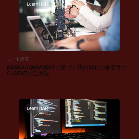
Learn | IAR
コード品質
MISRA/CWE/CERTに基づく静的解析の重要性と
C-STATの活用法
Learn | IAR