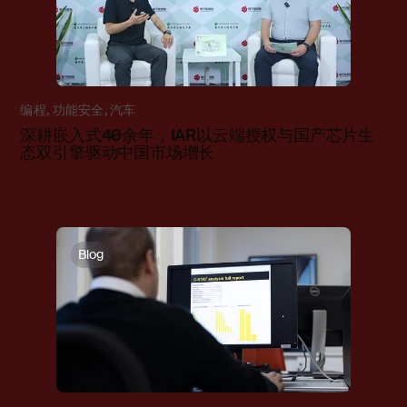
编程
,
功能安全
,
汽车
深耕嵌入式40余年，IAR以云端授权与国产芯片生
态双引擎驱动中国市场增长
Blog