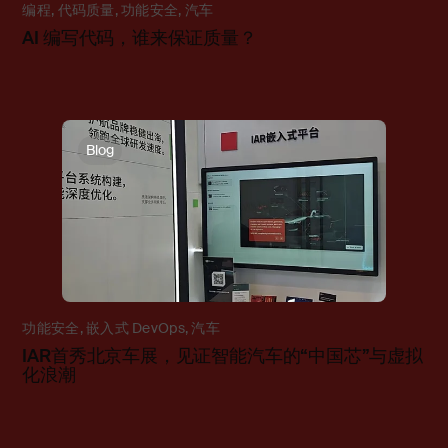
编程
,
代码质量
,
功能安全
,
汽车
AI 编写代码，谁来保证质量？
Blog
功能安全
,
嵌入式 DevOps
,
汽车
IAR首秀北京车展，见证智能汽车的“中国芯”与虚拟
化浪潮