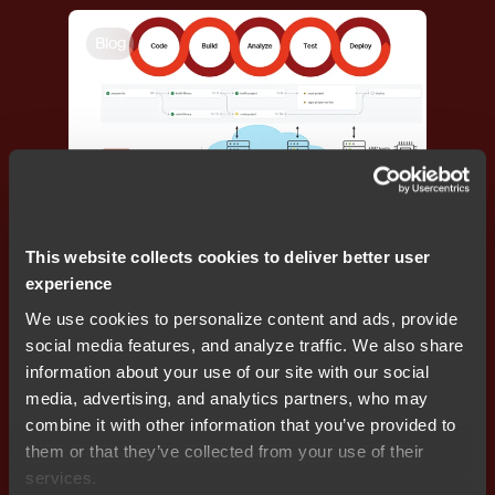
Blog
代码质量
,
功能安全
,
嵌入式 DevOps
This website collects cookies to deliver better user
嵌入式系统中的“软件定义一切”：在复杂性不断增
experience
加的情况下保持可控性
We use cookies to personalize content and ads, provide
social media features, and analyze traffic. We also share
information about your use of our site with our social
media, advertising, and analytics partners, who may
Blog
combine it with other information that you’ve provided to
them or that they’ve collected from your use of their
services.