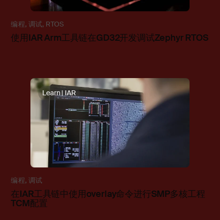
编程
,
调试
,
RTOS
使用IAR Arm工具链在GD32开发调试Zephyr RTOS
Learn | IAR
编程
,
调试
在IAR工具链中使用overlay命令进行SMP多核工程
TCM配置