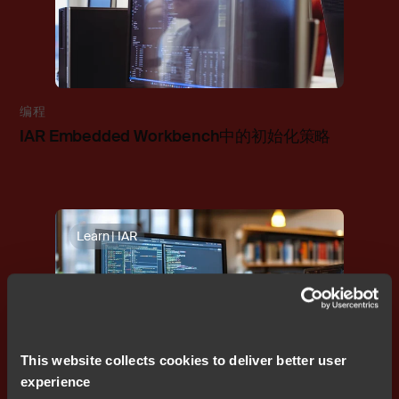
编程
IAR Embedded Workbench中的初始化策略
Learn | IAR
This website collects cookies to deliver better user
experience
编程