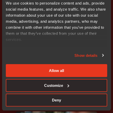
We use cookies to personalize content and ads, provide
在IAR Embedded Workbench for Arm中实现ROPI
social media features, and analyze traffic. We also share
information about your use of our site with our social
media, advertising, and analytics partners, who may
combine it with other information that you’ve provided to
them or that they’ve collected from your use of their
Learn | IAR
services.
Show details
Allow all
编程
,
调试
在IAR Embedded Workbench中计算多个地址区间
Customize
的Checksum
Deny