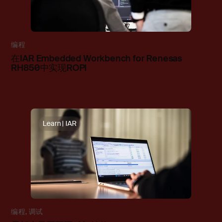
编程
在IAR Embedded Workbench for Renesas
RH850中实现ROPI
Learn | IAR
编程
,
调试