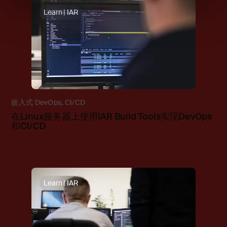
Learn | IAR
嵌入式 DevOps
,
CI/CD
在Linux服务器上使用IAR Build Tools实现DevOps
和CI/CD
Learn | IAR