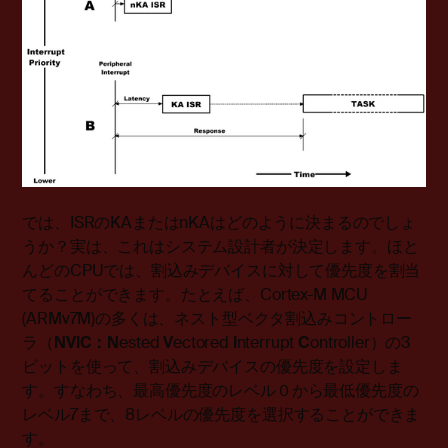
では、ISRのKAまたはnKAはどのように決まるのでしょ
うか？実は、これはシステム設計者が決定します。ほと
んどのCPUでは、割込みデバイスに対して優先度を割当
てることができます。たとえば、Cortex-M MCU
(ARMv7M)の多くは、ネスト型ベクタ割込みコントロー
ラ（
NVIC：N
ested
V
ectored
I
nterrupt
C
ontroller）の3
ビットを使って、割込みデバイスの優先度を設定しま
す。すなわち、最高優先度のレベル０から最低優先度の
レベル7まで、8レベルの優先度を選択することができま
す。