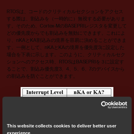
RTOSは、コードのクリティカルセクションをアクセス
する際は、割込みを（一時的に）無視する必要がありま
す。そのため、Cortex-MのBASEPRIレジスタを変更して
どの優先度からでも割込みを無効にできます。これによ
り、nKAとKA割込みの境界を容易に決めることができま
す。一例として、nKAとKAの境界を優先度3に設定した
場合を下表に示します。このように、クリティカルセク
ションへのアクセス時、RTOSはBASEPRIを３に設定す
ることで、割込み優先度3、4、5、6、7のデバイスから
の割込みを防ぐことができます。
This website collects cookies to deliver better user
experience