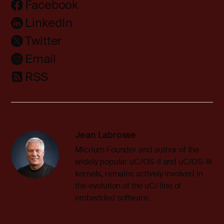
Facebook
LinkedIn
Twitter
Email
RSS
Jean Labrosse
Micrium Founder and author of the
widely popular uC/OS-II and uC/OS-III
kernels, remains actively involved in
the evolution of the uC/ line of
embedded software.