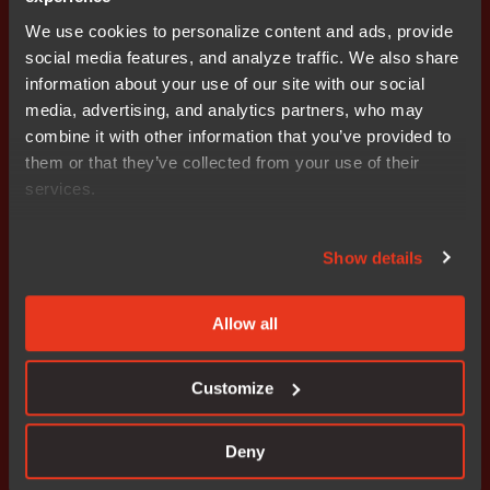
We use cookies to personalize content and ads, provide
social media features, and analyze traffic. We also share
information about your use of our site with our social
この設定によって、RTOSを中断できるのは、優先度
media, advertising, and analytics partners, who may
０、１、２に設定されたデバイスのみとなります。さら
combine it with other information that you’ve provided to
に、これらのISRはRTOS API呼び出しができません。な
them or that they’ve collected from your use of their
ぜなら、これらはカーネル非認識として定義されている
services.
からです。
Show details
すべてのRTOSがKA／nKAのコンセプトに対応している
わけではないため、ご使用のRTOSのドキュメントを参
照するか、市販の製品である場合は製造元にお問い合わ
Allow all
せください。
Customize
著者について
Deny
本稿は、RTOSを使用したアプリケーション開発をテー