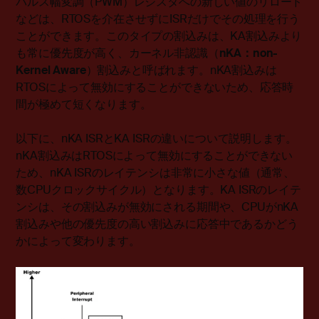
パルス幅変調（PWM）レジスタへの新しい値のリロード
などは、RTOSを介在させずにISRだけでその処理を行う
ことができます。このタイプの割込みは、KA割込みより
も常に優先度が高く、カーネル非認識（
nKA：non-
Kernel Aware
）割込みと呼ばれます。nKA割込みは
RTOSによって無効にすることができないため、応答時
間が極めて短くなります。
以下に、nKA ISRとKA ISRの違いについて説明します。
nKA割込みはRTOSによって無効にすることができない
ため、nKA ISRのレイテンシは非常に小さな値（通常、
数CPUクロックサイクル）となります。KA ISRのレイテ
ンシは、その割込みが無効にされる期間や、CPUがnKA
割込みや他の優先度の高い割込みに応答中であるかどう
かによって変わります。