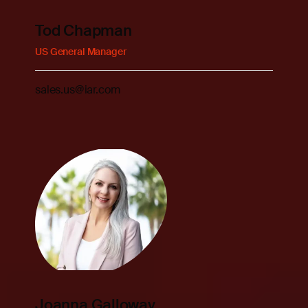
Tod Chapman
US General Manager
sales.us@iar.com
Joanna Galloway