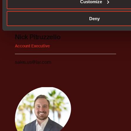
Customize
Deny
Nick Pitruzzello
Account Executive
sales.us@iar.com