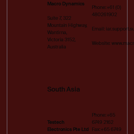
Macro Dynamics
Phone:+61 (0)
480261902
Suite 7, 322
Mountain Highway,
Email:
iar.support
Wantirna,
Victoria 3152,
Website:
www.macr
Australia
South Asia
Phone:+65
Testech
6749 2162
Electronics Pte Ltd
Fax:+65 6749