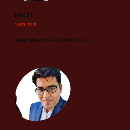
DACH
Sales Team
sales.de@iar.com
+49 89 8898900