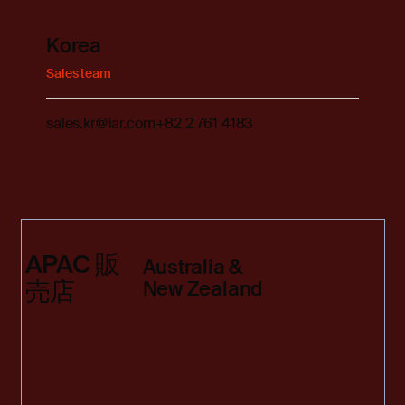
Korea
Sales team
sales.kr@iar.com
+82 2 761 4183
APAC 販
Australia &
売店
New Zealand