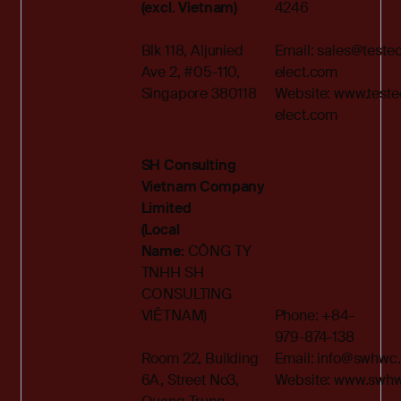
(excl. Vietnam)
4246
Blk 118, Aljunied
Email:
sales@teste
Ave 2, #05-110,
elect.com
Singapore 380118
Website:
www.teste
elect.com
SH Consulting
Vietnam Company
Limited
(Local
Name:
CÔNG TY
TNHH SH
CONSULTING
VIỆTNAM)
Phone: +84-
979-874-138
Room 22, Building
Email:
info@swhwc
6A, Street No3,
Website:
www.swhw