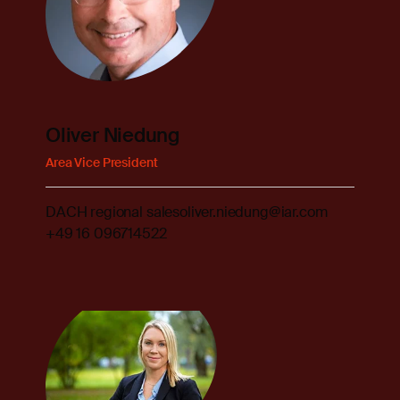
Oliver Niedung
Area Vice President
DACH regional sales
oliver.niedung@iar.com
+49 16 096714522