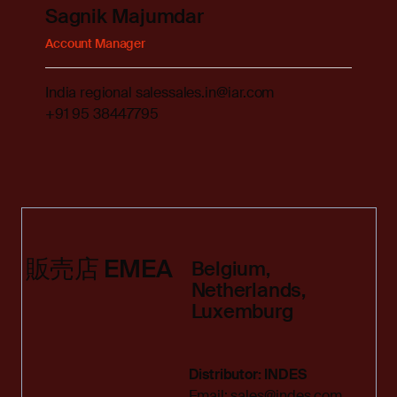
Sagnik Majumdar
Account Manager
India regional sales
sales.in@iar.com
+91 95 38447795
販売店 EMEA
Belgium,
Netherlands,
Luxemburg
Distributor: INDES
Email:
sales@indes.com