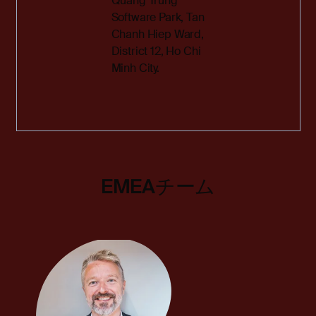
Quang Trung
Software Park, Tan
Chanh Hiep Ward,
District 12, Ho Chi
Minh City.
EMEAチーム