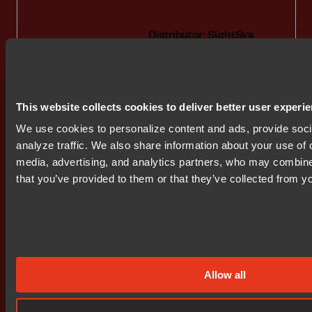
Distributor: SightSys
Email:
ohad@sightsys.co.il
Website:
www.sightsys.com
Phone: +972 39 22 27 71
This website collects cookies to deliver better user experi
We use cookies to personalize content and ads, provide soci
analyze traffic. We also share information about your use of o
media, advertising, and analytics partners, who may combine 
that you’ve provided to them or that they’ve collected from yo
米国チーム
Allow all