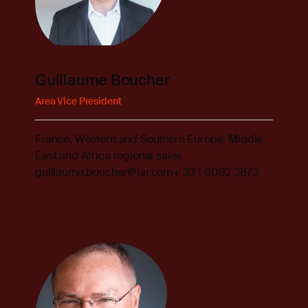
Guillaume Boucher
Area Vice President
France, Western and Southern Europe, Middle
East and Africa regional sales
guillaume.boucher@iar.com
+ 33 1 6092 3873