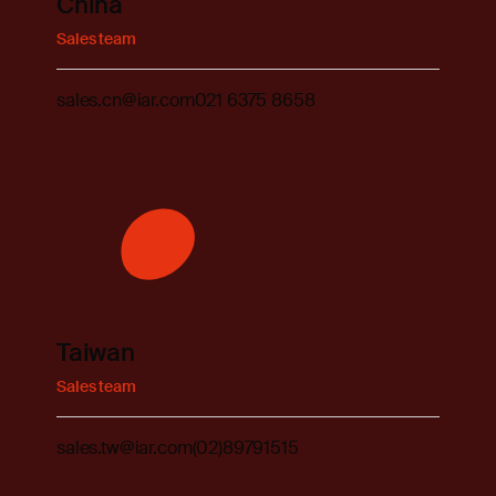
China
Sales team
sales.cn@iar.com
021 6375 8658
Taiwan
Sales team
sales.tw@iar.com
(02)89791515