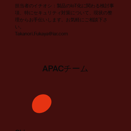
担当者のイチオシ：製品のIoT化に関わる検討事
項、特にセキュリティ対策について、現状の整
理からお手伝いします。お気軽にご相談下さ
い。
Takanori.Fukaya@iar.com
APACチーム