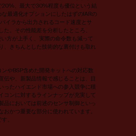
で20%、最大で30%程度も優位という結
な最適化オプションにしたはずのIARの
ンパイラから出力されるコード速度とサ
した。その性能差を分析したところ、
rface）の使い方が上手く、実際の命令数も減って
り、きちんとした技術的な裏付けも取れ
コンやBSP含めた開発キットへの対応数
宣伝や、新製品情報で感じることは、目
いったハイエンド市場への参入競争に積
イコンに対するラインナップが充実して
製品においては前述のセンサ制御といっ
なおかつ重要な部分に使われています。
です。