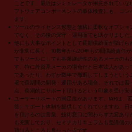
ことです。最近はシミュレータが用意されていな
フトウェアコンポーネントの単体検査にも、コン
ます。
ツールのライセンス形態と価格に柔軟なオプショ
でなく、その後の保守・運用面でも助かりました
他にも大事なポイントとして長期供給面が挙げら
が非常に長く、10数年から20年もの間供給責任
てもツールにしても事業継続性のあるメーカのも
す。特に外資系メーカの場合だと日本法人があっ
であったり、わずか数年で撤退してしまうという
署で長期間の開発・運用がある場合、それでは困っ
点、長期的にサポート頂けるという印象を受け安
ユーザーサポートの満足度があります。IARは、
答）サポート体制を提供してくれていますね。日
を頂けるのは営業、技術窓口に関わらず大変あり
も充実しており、セミナカリキュラムも受講側の
頂けるところも良かった点です。