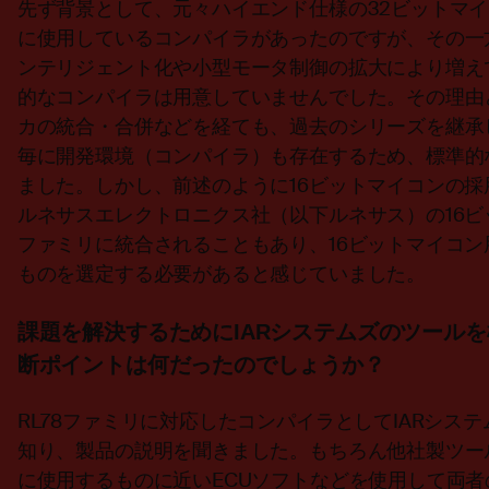
先ず背景として、元々ハイエンド仕様の32ビットマ
に使用しているコンパイラがあったのですが、その一
ンテリジェント化や小型モータ制御の拡大により増え
的なコンパイラは用意していませんでした。その理由
カの統合・合併などを経ても、過去のシリーズを継承
毎に開発環境（コンパイラ）も存在するため、標準的
ました。しかし、前述のように16ビットマイコンの
ルネサスエレクトロニクス社（以下ルネサス）の16ビ
ファミリに統合されることもあり、16ビットマイコ
ものを選定する必要があると感じていました。
課題を解決するためにIARシステムズのツール
断ポイントは何だったのでしょうか？
RL78ファミリに対応したコンパイラとしてIARシス
知り、製品の説明を聞きました。もちろん他社製ツールも
に使用するものに近いECUソフトなどを使用して両