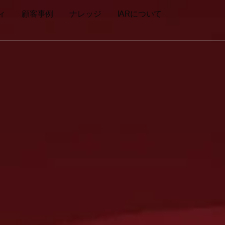
ィ
顧客事例
ナレッジ
IARについて