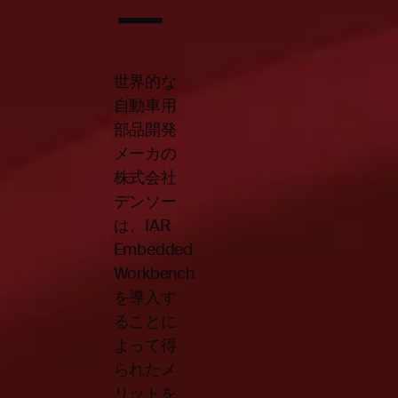
ー
世界的な
自動車用
部品開発
メーカの
株式会社
デンソー
は、IAR
Embedded
Workbench
を導入す
ることに
よって得
られたメ
リットを