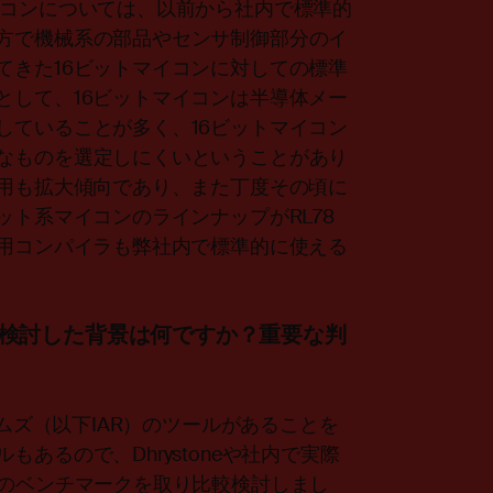
イコンについては、以前から社内で標準的
方で機械系の部品やセンサ制御部分のイ
てきた16ビットマイコンに対しての標準
として、16ビットマイコンは半導体メー
していることが多く、16ビットマイコン
なものを選定しにくいということがあり
採用も拡大傾向であり、また丁度その頃に
ット系マイコンのラインナップがRL78
ン用コンパイラも弊社内で標準的に使える
を検討した背景は何ですか？重要な判
テムズ（以下IAR）のツールがあることを
あるので、Dhrystoneや社内で実際
者のベンチマークを取り比較検討しまし