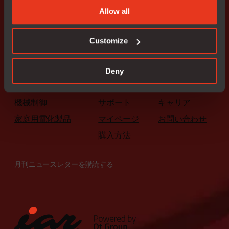
マイクロコントローラアーキテクチャ
Allow all
すべての製品
ソフトウェアを試す
Customize
インダストリー
ナレッジセンター
IARについて
車載
ブログ
パートナー
Deny
産業オートメーション
IARアカデミー
ニュースルーム
機械制御
サポート
キャリア
家庭用電化製品
マイページ
お問い合わせ
購入方法
月刊ニュースレターを購読する