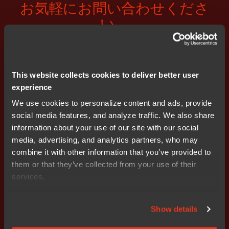
お気軽にお問い合わせくださ
い。
日本オフィスのメンバーが日本
語でサポートいたします。
This website collects cookies to deliver better user
experience
見積依頼
We use cookies to personalize content and ads, provide
social media features, and analyze traffic. We also share
information about your use of our site with our social
media, advertising, and analytics partners, who may
combine it with other information that you’ve provided to
them or that they’ve collected from your use of their
ソリューション
services.
プラットフォーム
組込みセキュリティ
Show details
機能安全