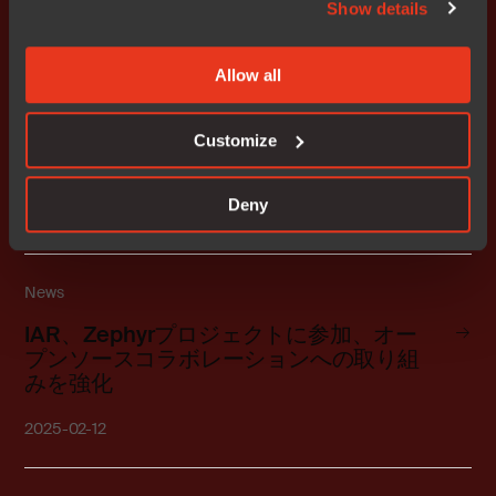
2025-04-03
Show details
Allow all
News
IAR、最新の組込みソフトウェア開発チー
Customize
ム向けクラウド対応プラットフォームを
発表
Deny
2025-03-12
News
IAR、Zephyrプロジェクトに参加、オー
プンソースコラボレーションへの取り組
みを強化
2025-02-12