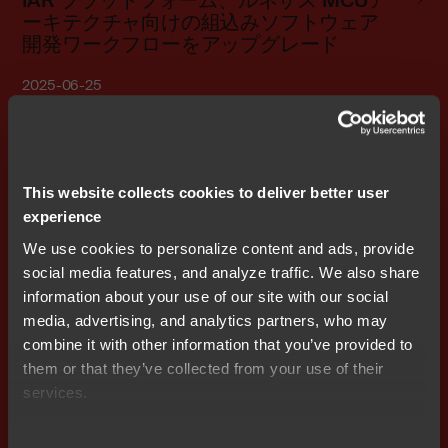
IAR プラットフォーム、ルネサス MCUア
ーキテクチャ向けの組込みソフトウェア
開発ワークフローをアップグレード
2025-06-25
News
IAR プラットフォーム、Arm および
This website collects cookies to deliver better user
RISC-V 向けのツールチェーンをアップグ
experience
レードし、組込み開発を強化
We use cookies to personalize content and ads, provide
social media features, and analyze traffic. We also share
2025-06-11
information about your use of our site with our social
media, advertising, and analytics partners, who may
combine it with other information that you’ve provided to
News
them or that they’ve collected from your use of their
IAR、組込み開発を促進：クラウド対応、
services.
スケーラブルなCI/CD、自動化