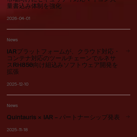
量書込み体制を強化
2026-04-01
News
IARプラットフォームが、クラウド対応・
コンテナ対応のツールチェーンでルネサ
スRH850向け組込みソフトウェア開発を
拡張
2025-12-10
News
Quintauris × IAR – パートナーシップ発表
2025-11-18