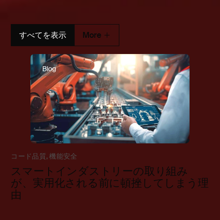
すべてを表示
More
Blog
コード品質
,
機能安全
スマートインダストリーの取り組み
が、実用化される前に頓挫してしまう理
由