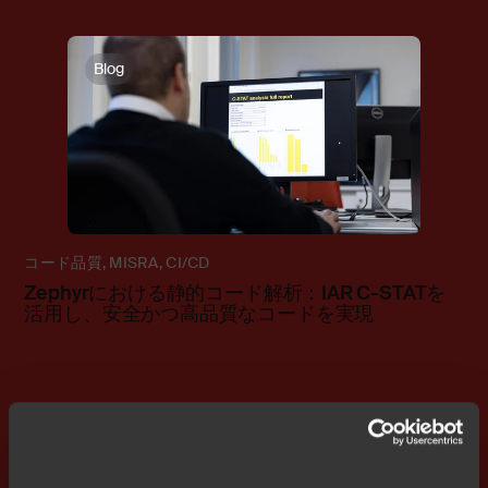
Blog
コード品質
,
MISRA
,
CI/CD
Zephyrにおける静的コード解析：IAR C-STATを
活用し、安全かつ高品質なコードを実現
Blog