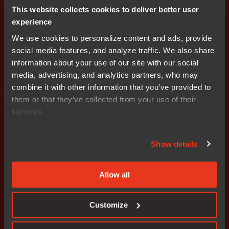
This website collects cookies to deliver better user
experience
We use cookies to personalize content and ads, provide
social media features, and analyze traffic. We also share
information about your use of our site with our social
コード品質
,
機能安全
,
セキュリティ
media, advertising, and analytics partners, who may
CI/CDのボトルネックを解消：コンテナと自動化
combine it with other information that you’ve provided to
による組込みDevSecOpsの拡張
them or that they’ve collected from your use of their
services.
Show details
Blog
Allow all
Customize