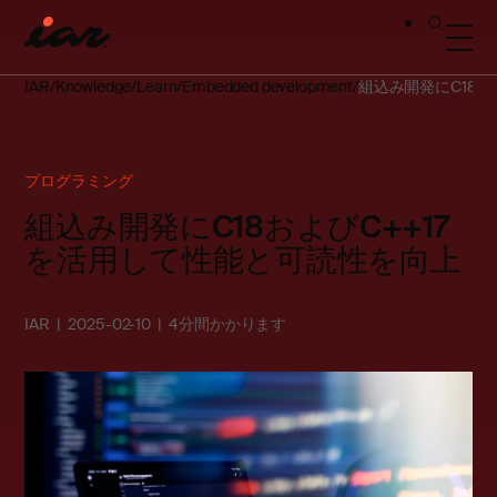
IAR
Knowledge
Learn
Embedded development
組込み開発にC18お
プログラミング
組込み開発にC18およびC++17
を活用して性能と可読性を向上
IAR
2025-02-10
4分間かかります