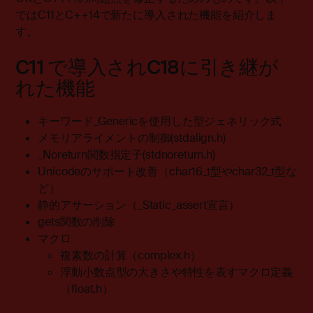
ではC11とC++14で新たに導入された機能を紹介しま
す。
C11 で導入されC18に引き継が
れた機能
キーワード_Genericを使用した型ジェネリック式
メモリアライメントの制御(stdalign.h)
_Noreturn関数指定子(stdnoreturn.h)
Unicodeのサポート改善（char16_t型やchar32_t型な
ど）
静的アサーション（_Static_assert宣言）
gets関数の削除
マクロ
複素数の計算（complex.h）
浮動小数点型の大きさや特性を表すマクロ定義
（float.h）