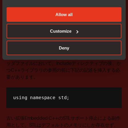
Embedded C++とライブラリモードがサポートされなく
なることです。これはユーザ独自にC++のサブセットが
Allow all
定義でき、C++を拡張できるという明確な理由からで
す。
Customize
Embedded C++のアプリケーションを移植する際、
C++のライブラリ名がstd名前空間に存在することがよ
Deny
く問題となります。その場合、ユーザはライブラリの各
参照にstd::を付加するか、各C++ソースコードまたはヘ
ッダファイルにおいて、includeディレクティブの後、か
つC++ライブラリの参照の前に下記の記述を挿入する必
要があります。
using
namespace
 std
;
古い拡張Embedded C++のSTLサポート停止による副作
用として、STLはデフォルトのメモリにしか存在せず、