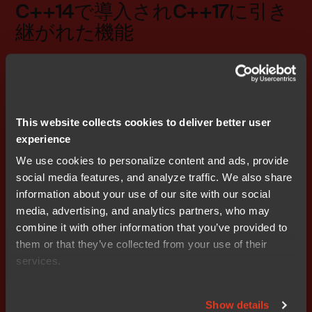
C++14で導入されC++17に引き
継がれた機能
通常関数の戻り値の型推論
二進数リテラル
[[deprecated]]および[[noreturn]]属性
ジェネリックラムダ
This website collects cookies to deliver better user
ムーブセマンティクス（左辺値を右辺値にキャス
experience
ト）
We use cookies to personalize content and ads, provide
範囲ベースのfor文
social media features, and analyze traffic. We also share
basic_string型のリテラル演算子s
information about your use of our site with our social
アトミック操作のライブラリ
media, advertising, and analytics partners, who may
NLLポインタ値を表すキーワード（nullptr）
combine it with other information that you’ve provided to
them or that they’ve collected from your use of their
現在のプロジェクトへの影響
services.
CまたはC++のアプリケーションを移植することは簡単
です。最も大きな変更はEmbedded C++および拡張
Show details