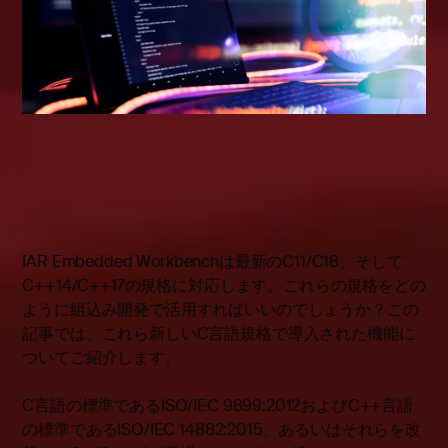
IAR Embedded Workbenchは最新のC11/C18、そして
C++14/C++17の規格に対応します。これらの規格をどの
ように組込み開発で活用すればいいのでしょうか？この
記事では、これら新しいC言語規格で導入された機能に
ついてご紹介します。
C言語の標準であるISO/IEC 9899:2012およびC++言語
の標準であるISO/IEC 14882:2015、あるいはそれらを改