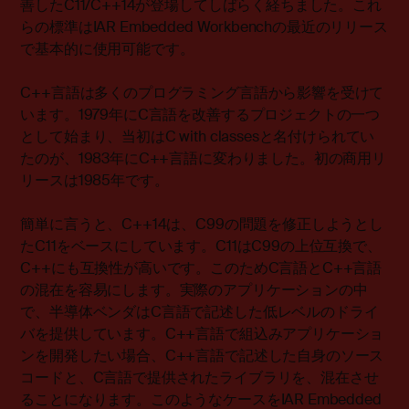
善したC11/C++14が登場してしばらく経ちました。これ
らの標準はIAR Embedded Workbenchの最近のリリース
で基本的に使用可能です。
C++言語は多くのプログラミング言語から影響を受けて
います。1979年にC言語を改善するプロジェクトの一つ
として始まり、当初はC with classesと名付けられてい
たのが、1983年にC++言語に変わりました。初の商用リ
リースは1985年です。
簡単に言うと、C++14は、C99の問題を修正しようとし
たC11をベースにしています。C11はC99の上位互換で、
C++にも互換性が高いです。このためC言語とC++言語
の混在を容易にします。実際のアプリケーションの中
で、半導体ベンダはC言語で記述した低レベルのドライ
バを提供しています。C++言語で組込みアプリケーショ
ンを開発したい場合、C++言語で記述した自身のソース
コードと、C言語で提供されたライブラリを、混在させ
ることになります。このようなケースをIAR Embedded