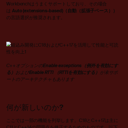
Workbenchはうまくサポートしており、その場合
は
Auto (extensions-based)（自動（拡張子ベース））
の言語選択が推奨されます。
C++
オプションの
Enable exceptions
（例外を有効にす
る）
および
Enable RTTI
（
RTTI
を有効にする）
が未サポ
ートのアーキテクチャもあります
何が新しいのか?
ここでは一部の機能を列挙します。C18とC++17は主に
C11とC++14の問題点を修正するためのものです。以下