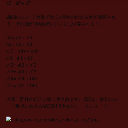
c7= a7 + b7
2回目のループ反復では次の8個の配列要素が加算され
て、その値がQ0結果レジスタに保存されます。
c8= a8 + b8
c9= a9 + b9
c10= a10 + b10
c11= a11 + b11
c12= a12 + b12
c13= a13 + b13
c14= a14 + b14
c15= a15 + b15
以降、同様の処理が繰り返されます。
図
5
は、最初のル
ープ反復におけるVADD.I16命令のデータフローです。