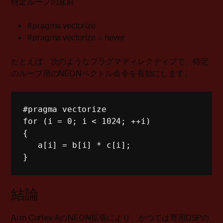
特定ループの直前
#pragma vectorize
#pragma vectorize = never
たとえば、次のようなプラグマディレクティブで、特定
のループ用のNEONベクトル命令を有効にします。
#pragma vectorize
for
(
i 
=
0
;
 i 
<
1024
;
++
i
)
{
   a
[
i
]
=
 b
[
i
]
*
 c
[
i
]
;
}
結論
Arm Cortex-AのNEON拡張により、かつては専用DSPの