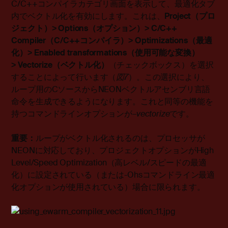
C/C++コンパイラカテゴリ画面を表示して、最適化タブ
内でベクトル化を有効にします。これは、
Project
（プロ
ジェクト）
> Options
（オプション）
> C/C++
Compiler
（
C/C++
コンパイラ）
> Optimizations
（最適
化）
> Enabled
transformations
（
使用可能な変換
）
> Vectorize
（
ベクトル化
）
（チェックボックス）を選択
することによって行います（
図
7
）。この選択により、
ループ用のCソースからNEONベクトルアセンブリ言語
命令を生成できるようになります。これと同等の機能を
持つコマンドラインオプションが
–
vectorize
です。
重要：
ループがベクトル化されるのは、プロセッサが
NEONに対応しており、プロジェクトオプションがHigh
Level/Speed Optimization（高レベル/スピードの最適
化）に設定されている（または-Ohsコマンドライン最適
化オプションが使用されている）場合に限られます。