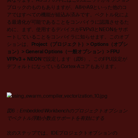
ブロックのものもありますが、A8やA9といった他のコ
アではすべての機能が組込み済みです。ベクトル化によ
る最適化が可能であることをコンパイラに認識させるた
めに、まず、使用するデバイスがFVPv3とNEONをサポ
ートしていることをコンパイラに知らせます。このオプ
ションは、
Project
（プロジェクト
）
> Options
（オプシ
ョン）
> General Options
（一般オプション）
> FPU
VFPv3 + NEON
で設定します（
図
6
）。このFPU設定が
デフォルトになっているCortex-Aコアもあります。
図6：Embedded Workbenchのプロジェクトオプション
でベクトル浮動小数点サポートを有効にする
次のステップでは、IDEプロジェクトオプションの