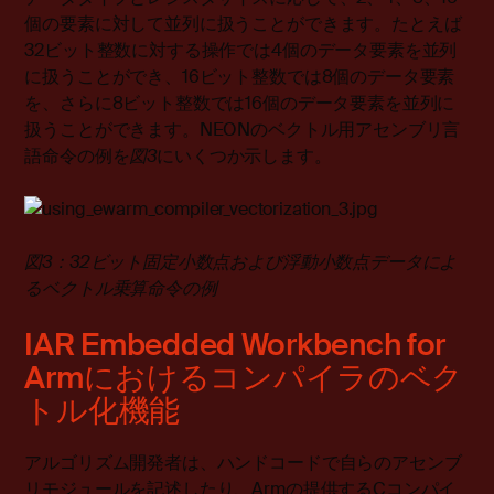
個の要素に対して並列に扱うことができます。たとえば
32ビット整数に対する操作では4個のデータ要素を並列
に扱うことができ、16ビット整数では8個のデータ要素
を、さらに8ビット整数では16個のデータ要素を並列に
扱うことができます。NEONのベクトル用アセンブリ言
語命令の例を
図
3
にいくつか示します。
図3：32ビット固定小数点および浮動小数点データによ
るベクトル乗算命令の例
IAR Embedded Workbench for
Armにおけるコンパイラのベク
トル化機能
アルゴリズム開発者は、ハンドコードで自らのアセンブ
リモジュールを記述したり、Armの提供するCコンパイ