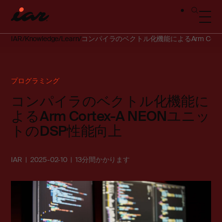
IAR
Knowledge
Learn
コンパイラのベクトル化機能によるArm Corte
プログラミング
コンパイラのベクトル化機能に
よるArm Cortex-A NEONユニッ
トのDSP性能向上
IAR
2025-02-10
13分間かかります