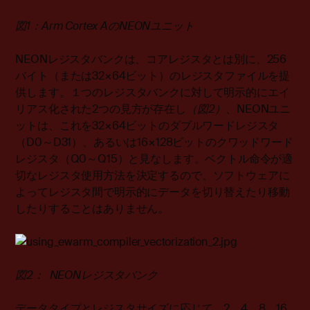
図1：Arm Cortex AのNEONユニット
NEONレジスタバンクは、コアレジスタとは別に、256
バイト（または32×64ビット）のレジスタファイルを提
供します。１つのレジスタバンクに対して明示的にエイ
リアス化された2つの見方が存在し
（図
2
）
、NEONユニ
ットは、これを32×64ビットのダブルワードレジスタ
（D0～D31）、あるいは16×128ビットのクワッドワード
レジスタ（Q0～Q15）と見なします。ベクトル命令が適
切なレジスタ使用方法を決定するので、ソフトウェアに
よってレジスタ間で明示的にデータを切り替えたり移動
したりすることはありません。
図2： NEONレジスタバンク
データタイプとレジスタサイズに応じて、2、4、8、16