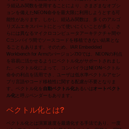
ラ組込み関数を使用することにより、さまざまなオプシ
ョンを備えたNEON命令を最大限に利用しようとする可
能性があります。しかし、組込み関数は、多くのアルゴ
リズムエキスパートにとって使いにくいことが多く、さ
らには異なるマイクロコンピュータアーキテクチャ間や
Cコンパイラ間でソースコードを移植できない結果とな
ることもあります。そのため、IAR Embedded
Workbench for Armのバージョン7.10では、NEONの利点
を容易に活かせるようにベクトル化がサポートされまし
た。ベクトル化によって、コンパイラはNEONベクトル
命令の利点を活用でき、ユーザは低水準ベクトルアセン
ブリ言語やコード移植性に関する配慮が不要となりま
す。ベクトル化を
自動ベクトル化
あるいは
オートベクト
ル化
と呼ぶベンダーもあります。
ベクトル化とは?
ベクトル化とは演算速度を最適化する手法であり、一度