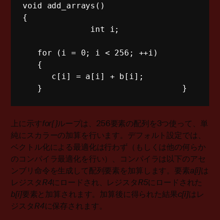
void
add_arrays
(
)
{
int
 i
;
for
(
i 
=
0
;
 i 
<
256
;
++
i
)
{
      c
[
i
]
=
 a
[
i
]
+
 b
[
i
]
;
}
}
上に示す
for{ }
ループは、256要素の配列を3つ使って、単
純にスカラーの加算を行います。デフォルト設定では、
ベクトル化による最適化は行わず（もしくは他の何らか
のコンパイラ最適化を行い）、コンパイラは以下のアセ
ンブリ命令を生成して配列要素を加算します。要素
a[i]
は
レジスタ
R4
にロードされ、レジスタ
R5
にロードされた
b[i]
要素と加算されます。加算後に得られた結果
c[i]
はレ
ジスタ
R4
に保存されます。