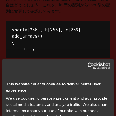
合はどうでしょう。これを、int型の配列からshort型の配
列に変更して確認してみます。
shorta
[
256
]
,
 b
[
256
]
,
 c
[
256
]
add_arrays
(
)
{
int
 i
;
for
(
i 
=
0
;
 i 
<
256
;
++
i
)
{
This website collects cookies to deliver better user
      c
[
i
]
=
 a
[
i
]
+
 b
[
i
]
;
experience
}
}
We use cookies to personalize content and ads, provide
social media features, and analyze traffic. We also share
information about your use of our site with our social