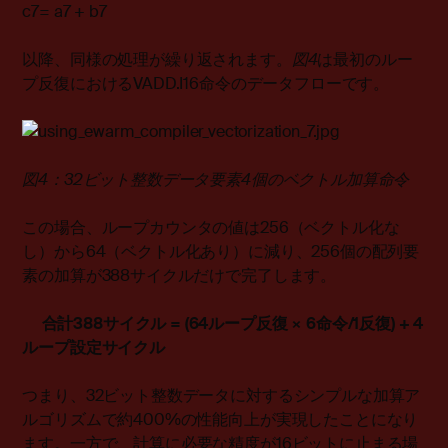
c7= a7 + b7
以降、同様の処理が繰り返されます。
図
4
は最初のルー
プ反復におけるVADD.I16命令のデータフローです。
図4：32ビット整数データ要素4個のベクトル加算命令
この場合、ループカウンタの値は256（ベクトル化な
し）から64（ベクトル化あり）に減り、256個の配列要
素の加算が388サイクルだけで完了します。
合計
388
サイクル
= (64
ループ反復
×
6
命令
/1
反復
) + 4
ループ設定サイクル
つまり、32ビット整数データに対するシンプルな加算ア
ルゴリズムで約400%の性能向上が実現したことになり
ます。一方で、計算に必要な精度が16ビットに止まる場