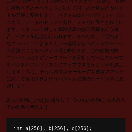
に1ペアのオペランドの計算を行うスカラー実装を、同時
に複数ペアのオペランドに対して同一の計算を行うベク
トル実装に変換します。
ベクトル
はすべて同じタイプの
スカラーデータのセットであり、メモリに保存されてい
ます。ベクトルに対して算術演算や論理演算を行う場
合、ベクトル処理が行われます。そのため、上記のよう
なコンパイラによるスカラー処理からベクトルコードへ
の変換のことを
ベクトル化
と呼びます。この変換の際、
コンパイラはまずソースコードを分析して一定のループ
をベクトルアルゴリズムにマップできるかどうかを決定
します。次に、それらの
スカラーループ
を
要素ブロック
に対して算術計算を行う
ベクトル演算
のシーケンスに
変
換
します。
2つの配列a[ ]とb[ ]を加算して、3つめの配列c[ ]を求める
下の関数を考えます。
int
 a
[
256
]
,
 b
[
256
]
,
 c
[
256
]
;