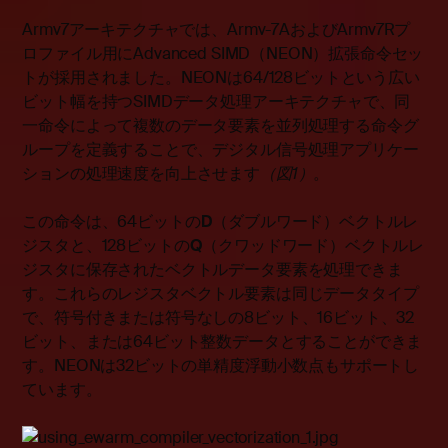
Armv7アーキテクチャでは、Armv-7AおよびArmv7Rプ
ロファイル用にAdvanced SIMD（NEON）拡張命令セッ
トが採用されました。NEONは64/128ビットという広い
ビット幅を持つSIMDデータ処理アーキテクチャで、同
一命令によって複数のデータ要素を並列処理する命令グ
ループを定義することで、デジタル信号処理アプリケー
ションの処理速度を向上させます
（図
1
）
。
この命令は、64ビットの
D
（ダブルワード）ベクトルレ
ジスタと、128ビットの
Q
（クワッドワード）ベクトルレ
ジスタに保存されたベクトルデータ要素を処理できま
す。これらのレジスタベクトル要素は同じデータタイプ
で、符号付きまたは符号なしの8ビット、16ビット、32
ビット、または64ビット整数データとすることができま
す。NEONは32ビットの単精度浮動小数点もサポートし
ています。