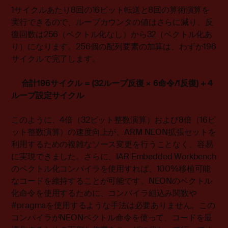
1サイクルあたり8回の16ビット転送と8回の算術演算を
実行できるので、ループカウンタの値はさらに減り、反
復回数は256（ベクトル化なし）から32（ベクトル化あ
り）になります。256個の配列要素の加算は、わずか196
サイクルで完了します。
合計
196
サイクル
= (32
ループ反復
×
6
命令
/1
反復
) + 4
ループ設定サイクル
このように、4倍（32ビット整数演算）および8倍（16ビ
ット整数演算）の速度向上が、ARM NEON拡張セットを
利用するための複雑なソース変更を行うことなく、容易
に実現できました。さらに、IAR Embedded Workbench
のベクトル化コンパイラを使用すれば、100%移植可能
なコードを維持することが可能です。NEONのベクトル
化命令を使用するために、コンパイラ組込み関数や
#pragmaを使用するような手法は必要ありません。この
コンパイラがNEONベクトル命令を使って、コードを最