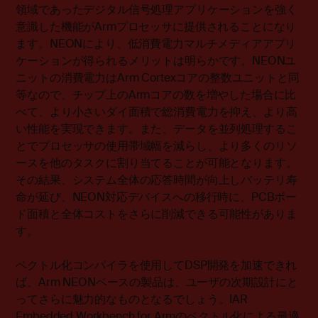
領域であったデジタル信号処理アプリケーションを強く
意識した機能がArmプロセッサに提供されることになり
ます。NEONにより、低消費電力マルチメディアアプリ
ケーションが得られるメリットは明らかです。NEONユ
ニットの消費電力はArm Cortexコアの整数ユニットと同
等なので、チップ上のArmコアの数を増やした場合に比
べて、より小さいダイ面積で総消費電力を抑え、より高
い性能を実現できます。また、データを並列処理するこ
とでプロセッサの使用帯域幅を減らし、より多くのリソ
ースを他のタスクに割り当てることが可能となります。
その結果、システム全体の応答時間が向上しバッテリ寿
命が延び、NEON対応デバイスへの移行時に、PCBボー
ド面積と全体コストをさらに削減できる可能性がありま
す。
ベクトル化コンパイラを使用してDSP開発を加速できれ
ば、Arm NEONベースの製品は、ユーザの次期設計にと
ってさらに魅力的なものとなるでしょう。IAR
Embedded Workbench for Armのベクトル化による最適