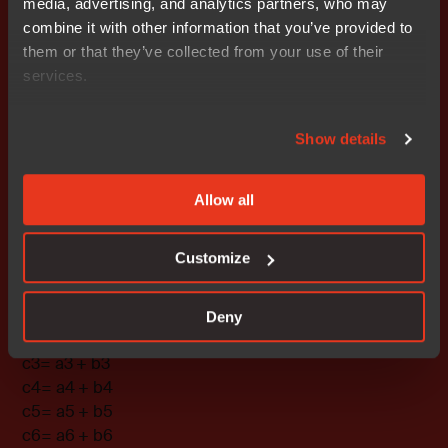
データサイズを半分にする簡単なソースコードの変更に
media, advertising, and analytics partners, who may
よって、ベクトル命令内で処理するベクトル要素の数を
combine it with other information that you’ve provided to
倍にすることができます。コンパイルされたアセンブリ
them or that they’ve collected from your use of their
命令はこの最適化を裏付けるものです。
services.
Show details
この場合、これらのベクトル命令（青字で表示）は8個
の配列要素のロード、加算、保存を同時に行います。最
Allow all
初のループ反復では以下のベクトル要素が加算されて、
その値がQ0結果レジスタに保存されます。
Customize
c0= a0 + b0
c1= a1 + b1
Deny
c2= a2 + b2
c3= a3 + b3
c4= a4 + b4
c5= a5 + b5
c6= a6 + b6