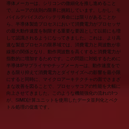
導体メーカーは、シリコンの微細化を推し進めること
で、ムーアの法則の限界に挑戦しています。しかし、モ
バイルデバイスのバッテリ寿命には限りがあることか
ら、半導体製造プロセスにおいて消費電力がプロセッサ
の最大動作速度を制限する重要な要因として以前にも増
して認識されるようになってきました。これは、より高
速な製造プロセスの限界域では、消費電力と周波数が非
線形の関係となり、動作周波数を高くすると消費電力が
指数的に増加するためです。この問題に対処するために
半導体IPサプライヤやチップメーカーは、動作速度をで
きる限り抑えて消費電力とダイサイズへの影響を最小限
にすると同時に、マイクロアーキテクチャの面でさまざ
まな改善を図ることで、プロセッサコアの性能を大幅に
向上させてきました。このような機能強化の流れの1つ
が、SIMD計算ユニットを使用したデータ並列化とベク
トル処理の促進です。