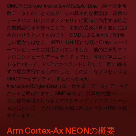
SIMDとは
Single-Instruction/Multiple-Data
（単一命令複
数データ）のことであり、その基本的な概念は、複数の
データパス（レジスタ／メモリ）に同時に作用する特定
の機械語命令を使うことで、多数の逐次計算を並列に組
み合わせるというものです。SIMDによる並列処理は新
しい概念ではなく、1970年代中頃には既にCray-1スーパ
ーコンピュータに採用されていました。他の従来型マイ
クロコンピュータアーキテクチャでは、算術演算ユニッ
トを1つ使って、1ペアのオペランドに対して一度に1命令
ずつ逐次実行するものでした。このようなプロセッサは
SISDアーキテクチャ、すなわち
Single-
Instruction/Single-Data
（単一命令単一データ）アーキテ
クチャと呼ばれます。SIMD命令は、計算集約型のデジ
タル信号処理を行う多くのマルチメディアアプリケーシ
ョンにおいて、その性能を大幅に向上させる可能性を秘
めています。
Arm Cortex-Ax NEONの概要