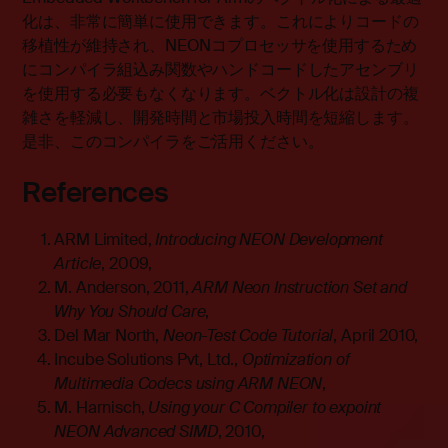
化は、非常に簡単に使用できます。これによりコードの
移植性が維持され、NEONコプロセッサを使用するため
にコンパイラ組込み関数やハンドコードしたアセンブリ
を使用する必要もなくなります。ベクトル化は設計の複
雑さを軽減し、開発時間と市場投入時間を短縮します。
是非、このコンパイラをご活用ください。
References
ARM Limited,
Introducing NEON Development
Article
, 2009,
M. Anderson, 2011,
ARM Neon Instruction Set and
Why You Should Care
,
Del Mar North,
Neon-Test Code Tutorial
, April 2010,
Incube Solutions Pvt, Ltd.,
Optimization of
Multimedia Codecs using ARM NEON
,
M. Harnisch,
Using your C Compiler to expoint
NEON Advanced SIMD
, 2010,