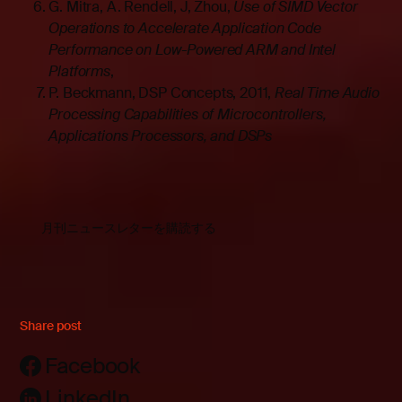
G. Mitra, A. Rendell, J, Zhou,
Use of SIMD Vector
Operations to Accelerate Application Code
Performance on Low-Powered ARM and Intel
Platforms
,
P. Beckmann, DSP Concepts, 2011,
Real Time Audio
Processing Capabilities of Microcontrollers,
Applications Processors, and DSPs
月刊ニュースレターを購読する
Share post
Facebook
LinkedIn