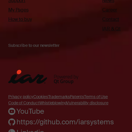
Support
News
My Pages
Career
How to buy
Contact
IAR & Qt
Subscribe to our newsletter
Privacy policy
Cookies
Trademarks
Patents
Terms of Use
Code of Conduct
Whistleblowing
Vulnerability disclosure
YouTube
https://github.com/iarsystems