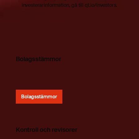
investerarinformation, gå till
qt.io/investors
.
Bolagsstämmor
Bolagsstämmor
Kontroll och revisorer