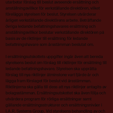
utarbetar förslag till beslut avseende ersättning och
anställningsvillkor för verkställande direktören, vilket
föreläggs styrelsen för beslut. Styrelsen utvärderar
årligen verkställande direktörens arbete. Beträffande
övriga ledande befattningshavares ersättning och
anställningsvillkor beslutar verkställande direktören på
basis av de riktlinjer till ersättning för ledande
befattningshavare som årsstämman beslutat om.
I ersättningsutskottets uppgifter ingår även att bereda
styrelsens beslut om förslag till riktlinjer för ersättning till
ledande befattningshavare. Styrelsen ska upprätta
förslag till nya riktlinjer åtminstone vart fjärde år och
lägga fram förslaget för beslut vid årsstämman.
Riktlinjerna ska gälla till dess att nya riktlinjer antagits av
bolagsstämman. Ersättningsutskottet ska även följa och
utvärdera program för rörliga ersättningar samt
gällande ersättningsstrukturer och ersättningsnivåer i
I.A.R. Systems Group. Vid styrelsens behandling av och