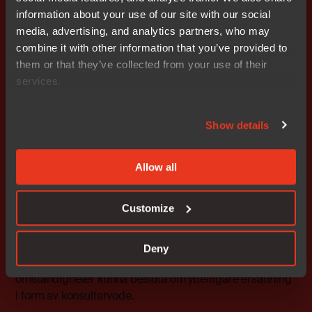
maximalt 30% av lön upp till 25 PBB och över detta
information about your use of our site with our social
25% av lön. De andra förmånerna kan exempelvis bestå
media, advertising, and analytics partners, who may
av sjukförsäkring, telefonförmåner och företagsbil och
combine it with other information that you’ve provided to
ska utgå i den mån det anses vara marknadsmässigt.
them or that they’ve collected from your use of their
services.
Uppsägning
Show details
Vid uppsägning av VD tillämpas uppsägningslön med
oförändrade villkor under sex månader. De övriga
ledande befattningshavarnas uppsägningstid ska vara
Allow all
tre till sex månader.
Customize
Konsultarvode till styrelseledamöter
I de fall styrelseledamöter utför arbete utöver sedvanligt
Deny
styrelsearbete så ska styrelsen under särskilda
omständigheter kunna besluta om ytterligare ersättning
i form av konsultarvode.