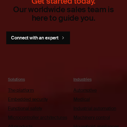
Get started today.
Our worldwide sales team is
here to guide you.
Connect with an expert
Solutions
Industries
The platform
Automotive
Embedded security
Medical
Functional safety
Industrial automation
Microcontroller architectures
Machinery control
All products
Household appliances