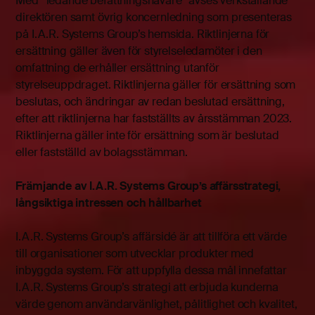
Med ”ledande befattningshavare” avses verkställande
direktören samt övrig koncernledning som presenteras
på I.A.R. Systems Group’s hemsida. Riktlinjerna för
ersättning gäller även för styrelseledamöter i den
omfattning de erhåller ersättning utanför
styrelseuppdraget. Riktlinjerna gäller för ersättning som
beslutas, och ändringar av redan beslutad ersättning,
efter att riktlinjerna har fastställts av årsstämman 2023.
Riktlinjerna gäller inte för ersättning som är beslutad
eller fastställd av bolagsstämman.
Främjande av I.A.R. Systems Group’s affärsstrategi,
långsiktiga intressen och hållbarhet
I.A.R. Systems Group’s affärsidé är att tillföra ett värde
till organisationer som utvecklar produkter med
inbyggda system. För att uppfylla dessa mål innefattar
I.A.R. Systems Group’s strategi att erbjuda kunderna
värde genom användarvänlighet, pålitlighet och kvalitet,