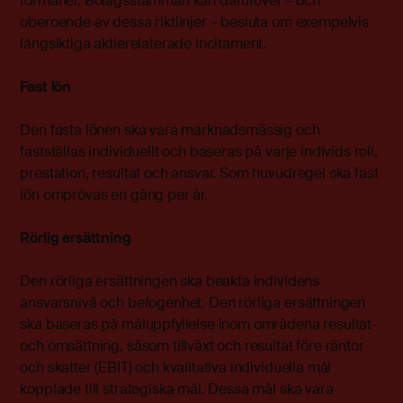
förmåner. Bolagsstämman kan därutöver – och
oberoende av dessa riktlinjer – besluta om exempelvis
långsiktiga aktierelaterade incitament.
Fast lön
Den fasta lönen ska vara marknadsmässig och
fastställas individuellt och baseras på varje individs roll,
prestation, resultat och ansvar. Som huvudregel ska fast
lön omprövas en gång per år.
Rörlig ersättning
Den rörliga ersättningen ska beakta individens
ansvarsnivå och befogenhet. Den rörliga ersättningen
ska baseras på måluppfyllelse inom områdena resultat-
och omsättning, såsom tillväxt och resultat före räntor
och skatter (EBIT) och kvalitativa individuella mål
kopplade till strategiska mål. Dessa mål ska vara