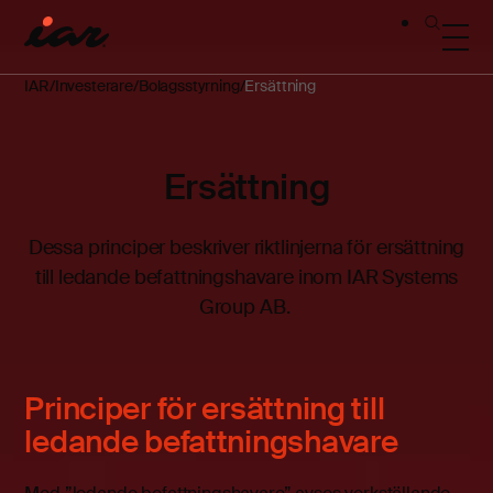
IAR
Investerare
Bolagsstyrning
Ersättning
Ersättning
Dessa principer beskriver riktlinjerna för ersättning
till ledande befattningshavare inom IAR Systems
Group AB.
Principer för ersättning till
ledande befattningshavare