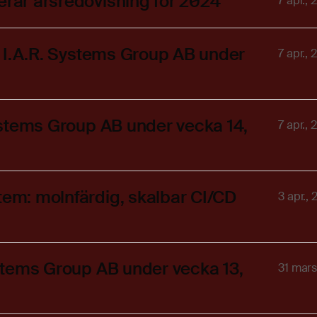
erar årsredovisning för 2024
7 apr.,
 i I.A.R. Systems Group AB under
7 apr.,
Systems Group AB under vecka 14,
7 apr.,
tem: molnfärdig, skalbar CI/CD
3 apr.,
Systems Group AB under vecka 13,
31 mars