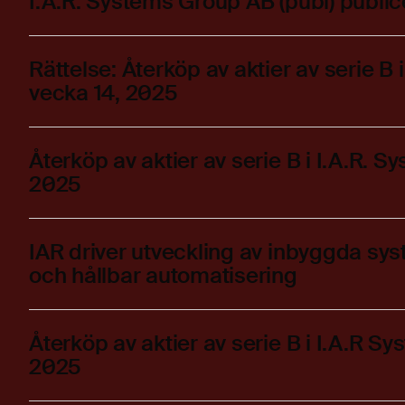
I.A.R. Systems Group AB (publ) public
Rättelse: Återköp av aktier av serie B
vecka 14, 2025
Återköp av aktier av serie B i I.A.R. 
2025
IAR driver utveckling av inbyggda sys
och hållbar automatisering
Återköp av aktier av serie B i I.A.R 
2025