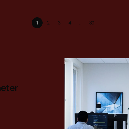
1
2
3
4
…
39
heter