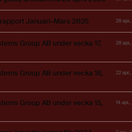
rsrapport Januari–Mars 2025
28 apr.
Systems Group AB under vecka 17,
28 apr.
Systems Group AB under vecka 16,
22 apr.
Systems Group AB under vecka 15,
14 apr.