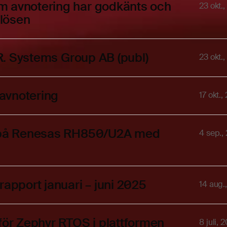
m avnotering har godkänts och
23 okt.
lösen
.R. Systems Group AB (publ)
23 okt.
avnotering
17 okt.,
ng på Renesas RH850/U2A med
4 sep.,
rapport januari – juni 2025
14 aug.
för Zephyr RTOS i plattformen
8 juli, 