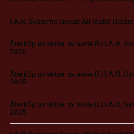
I.A.R. Systems Group AB (publ) Delå
Återköp av aktier av serie B i I.A.R. 
2025
Återköp av aktier av serie B i I.A.R. 
2025
Återköp av aktier av serie B i I.A.R. 
2025