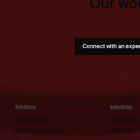
Our wor
Connect with an expe
Solutions
Industries
The platform
Automotive
Embedded security
Medical