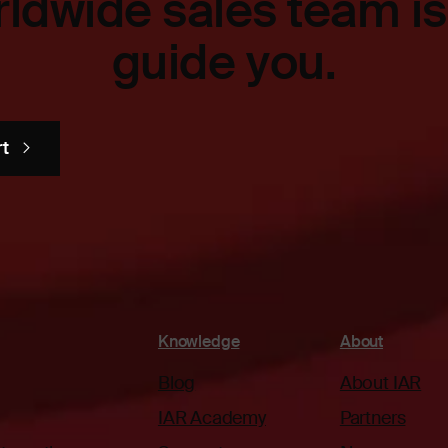
ldwide sales team is
guide you.
rt
Knowledge
About
Blog
About IAR
IAR Academy
Partners