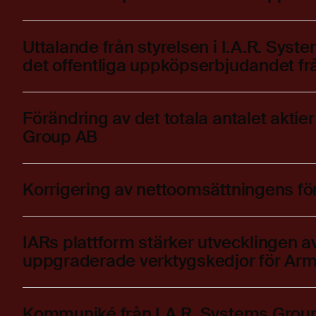
Uttalande från styrelsen i I.A.R. Sy
det offentliga uppköpserbjudandet f
Förändring av det totala antalet aktier
Group AB
Korrigering av nettoomsättningens fö
IARs plattform stärker utvecklingen
uppgraderade verktygskedjor för Ar
Kommuniké från I.A.R. Systems Group