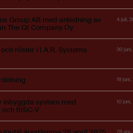
stems Group AB med anledning av
4 juli, 
rån The Qt Company Oy
 och röster i I.A.R. Systems
30 juni
rdelning
18 juni
 av inbyggda system med
10 juni
m och RISC-V
 (publ) årsstämma 28 april 2025
28 apr.