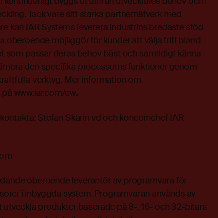
ontinuerligt byggs ut utifrån utvecklares behov och i
kling. Tack vare sitt starka partnernätverk med
are kan IAR Systems leverera industrins bredaste stöd
a oberoende möjliggör för kunder att välja fritt bland
 det som passar deras behov bäst och samtidigt känna
ximera den specifika processorns funktioner genom
raftfulla verktyg. Mer information om
s på
www.iar.com/ew
.
n kontakta: Stefan Skarin vd och koncernchef IAR
.com
edande oberoende leverantör av programvara för
orer i inbyggda system. Programvaran används av
t utveckla produkter baserade på 8-, 16- och 32-bitars