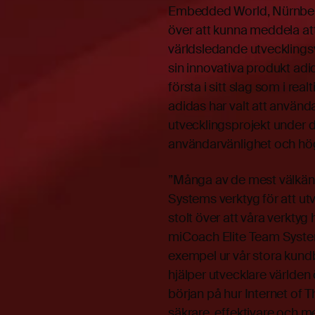
Embedded World, Nürnberg,
över att kunna meddela at
världsledande utvecklings
sin innovativa produkt ad
första i sitt slag som i rea
adidas har valt att använ
utvecklingsprojekt under 
användarvänlighet och hö
”Många av de mest välkänd
Systems verktyg för att ut
stolt över att våra verktyg
miCoach Elite Team System
exempel ur vår stora kundb
hjälper utvecklare världen 
början på hur Internet of Th
säkrare, effektivare och me