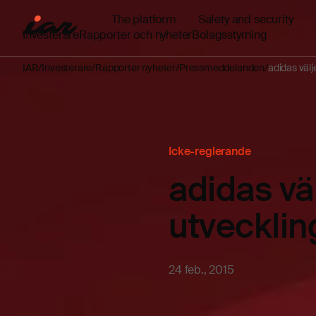
The platform
Safety and security
Investerare
Rapporter och nyheter
Bolagsstyrning
IAR
Investerare
Rapporter nyheter
Pressmeddelanden
adidas väl
Icke-reglerande
adidas vä
utvecklin
24 feb., 2015