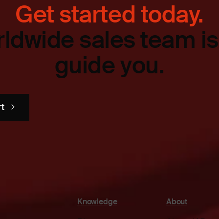
Get started today.
ldwide sales team is
guide you.
rt
Knowledge
About