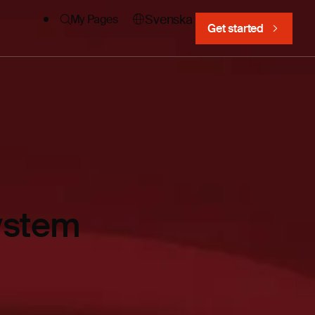
Svenska
My Pages
Get started
system