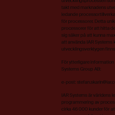
utvecklingsprocessen som k
takt med marknadens utvec
ledande processortillverk
för processorer. Detta unik
processorer för att hitta
sig säker på att kunna ma
att använda IAR Systems k
utvecklingsverktygen finn
För ytterligare informatio
Systems Group AB:
e-post:
stefan.skarin@iar
IAR Systems är världens l
programmering av process
cirka 46 000 kunder för at