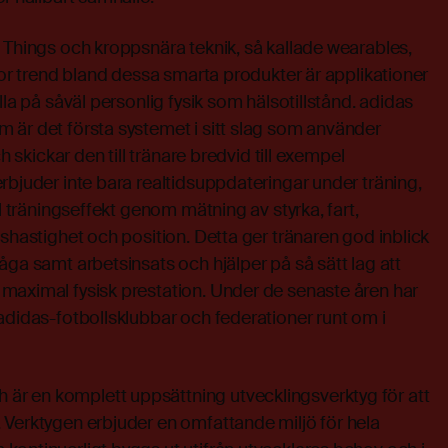
 Things och kroppsnära teknik, så kallade wearables,
stor trend bland dessa smarta produkter är applikationer
lla på såväl personlig fysik som hälsotillstånd. adidas
 är det första systemet i sitt slag som använder
ch skickar den till tränare bredvid till exempel
rbjuder inte bara realtidsuppdateringar under träning,
al träningseffekt genom mätning av styrka, fart,
nshastighet och position. Detta ger tränaren god inblick
åga samt arbetsinsats och hjälper på så sätt lag att
maximal fysisk prestation. Under de senaste åren har
adidas-fotbollsklubbar och federationer runt om i
r en komplett uppsättning utvecklingsverktyg för att
 Verktygen erbjuder en omfattande miljö för hela