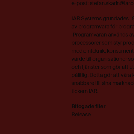
e-post:
stefan.skarin@iar
IAR Systems grundades 198
av programvara för progr
Programvaran används av 
processorer som styr prod
medicinteknik, konsumentel
värde till organisationer s
och tjänster som gör att u
pålitlig. Detta gör att vår
snabbare till sina markn
tickern IAR.
Bifogade filer
Release