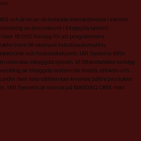
.com
3 och är en av de ledande leverantörerna i världen
ammering av processorer i inbyggda system.
över 19 000 företag för att programmera
ukter inom till exempel industriautomation,
ektronik och fordonsindustrin. IAR Systems tillför
om utvecklar inbyggda system. Vi tillhandahåller verktyg
tveckling av inbyggda system blir snabb, effektiv och
a kunder över hela världen kan leverera bättre produkter
ader. IAR Systems är noterat på NASDAQ OMX med