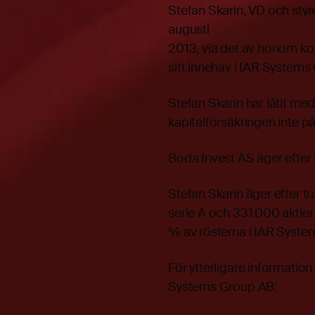
Stefan Skarin, VD och sty
augusti
2013, via det av honom ko
sitt innehav i IAR Systems
Stefan Skarin har låtit med
kapitalförsäkringen inte på
Boda Invest AS äger efter 
Stefan Skarin äger efter tr
serie A och 331.000 aktier 
% av rösterna i IAR Syst
För ytterligare informatio
Systems Group AB: