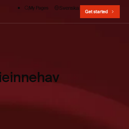
Svenska
My Pages
Get started
ieinnehav