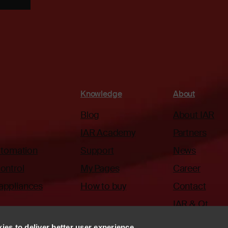
Knowledge
About
Blog
About IAR
IAR Academy
Partners
automation
Support
News
ontrol
My Pages
Career
appliances
How to buy
Contact
IAR & Qt
ies to deliver better user experience