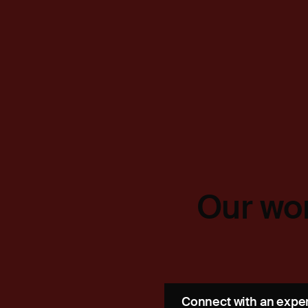
Our wor
Connect with an expe