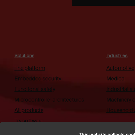
Solutions
Industries
The platform
Automotive
Embedded security
Medical
Functional safety
Industrial 
Microcontroller architectures
Machinery c
All products
Household 
Try software
This website collects cook