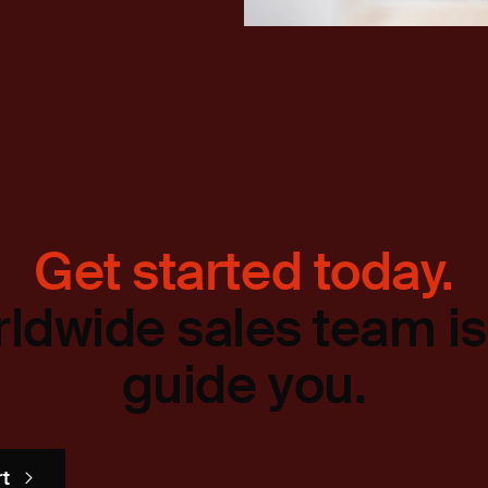
Get started today.
ldwide sales team is
guide you.
rt