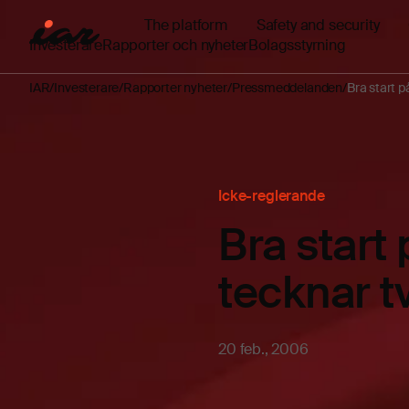
The platform
Safety and security
Investerare
Rapporter och nyheter
Bolagsstyrning
IAR
Investerare
Rapporter nyheter
Pressmeddelanden
Bra start p
Icke-reglerande
Bra start
tecknar tv
20 feb., 2006