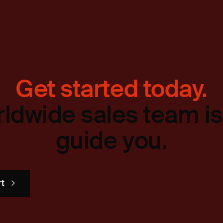
Get started today.
ldwide sales team is
guide you.
rt