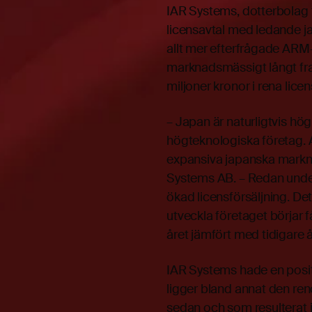
IAR Systems, dotterbolag t
licensavtal med ledande ja
allt mer efterfrågade ARM-
marknadsmässigt långt fra
miljoner kronor i rena licen
– Japan är naturligtvis h
högteknologiska företag. A
expansiva japanska marknad
Systems AB. – Redan under
ökad licensförsäljning. De
utveckla företaget börjar f
året jämfört med tidigare å
IAR Systems hade en posi
ligger bland annat den ren
sedan och som resulterat i