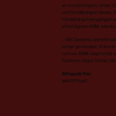
av omsättningen. Under 2
och försäljningen ökade, f
Försäljningsframgångarna ä
efterfrågade ARM-teknike
– IAR Systems identifierad
börjar ge resultat. Vi ko
och ser ARM-segmentet som
Systems, säger Stefan Ska
Bifogade filer
wkr0019.pdf