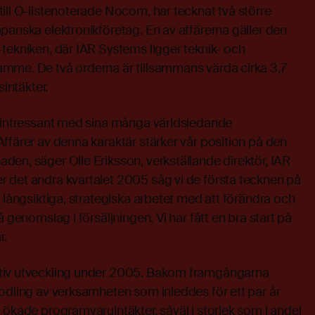
ill O-listenoterade Nocom, har tecknat två större
panska elektronikföretag. En av affärerna gäller den
tekniken, där IAR Systems ligger teknik- och
mme. De två orderna är tillsammans värda cirka 3,7
sintäkter.
ögintressant med sina många världsledande
ffärer av denna karaktär stärker vår position på den
en, säger Olle Eriksson, verkställande direktör, IAR
 det andra kvartalet 2005 såg vi de första tecknen på
t långsiktiga, strategiska arbetet med att förändra och
å genomslag i försäljningen. Vi har fått en bra start på
r.
tiv utveckling under 2005. Bakom framgångarna
odling av verksamheten som inleddes för ett par år
 ökade programvaruintäkter, såväl i storlek som i andel