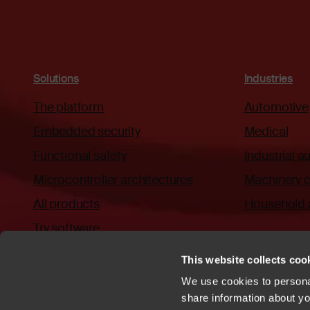
Solutions
Industries
The platform
Automotive
Embedded security
Medical
Functional safety
Industrial 
Microcontroller architectures
Machinery c
All products
Household 
Try software
This website collects cook
We use cookies to personal
share information about you