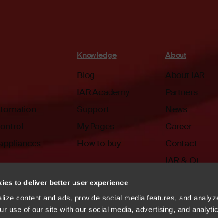
Knowledge
About
Blog
About IAR
IAR Academy
Partners
automation
Support
News
ontrol
My Pages
Career
appliances
How to buy
Contact
IAR & Qt
ies to deliver better user experience
ize content and ads, provide social media features, and analyze
r use of our site with our social media, advertising, and analyti