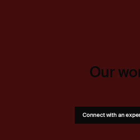
Our wor
Connect with an expe