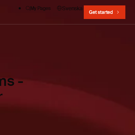
Svenska
My Pages
Get started
ms -
r