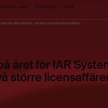
Customer cases
Knowledge
About
å året för IAR Systems - tecknar två större licensaffärer
 på året för IAR Syste
å större licensaffäre