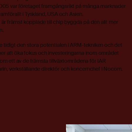
005 var företaget framgångsrikt på många marknader
ramförallt i Tyskland, USA och Asien.
r främst kopplade till chip byggda på den allt mer
n.
e tidigt den stora potentialen i ARM-tekniken och det
mmer att öka fokus och investeringarna inom området
 ett av de främsta tillväxtområdena för IAR
rin, verkställande direktör och koncernchef i Nocom.