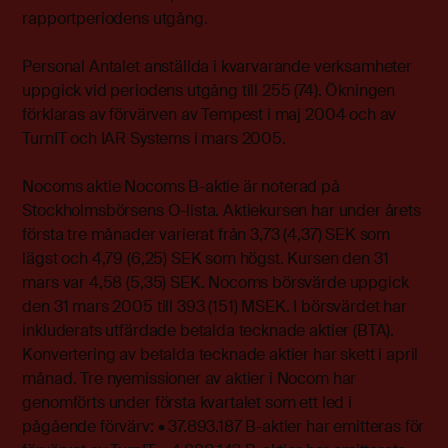
rapportperiodens utgång.
Personal Antalet anställda i kvarvarande verksamheter
uppgick vid periodens utgång till 255 (74). Ökningen
förklaras av förvärven av Tempest i maj 2004 och av
TurnIT och IAR Systems i mars 2005.
Nocoms aktie Nocoms B-aktie är noterad på
Stockholmsbörsens O-lista. Aktiekursen har under årets
första tre månader varierat från 3,73 (4,37) SEK som
lägst och 4,79 (6,25) SEK som högst. Kursen den 31
mars var 4,58 (5,35) SEK. Nocoms börsvärde uppgick
den 31 mars 2005 till 393 (151) MSEK. I börsvärdet har
inkluderats utfärdade betalda tecknade aktier (BTA).
Konvertering av betalda tecknade aktier har skett i april
månad. Tre nyemissioner av aktier i Nocom har
genomförts under första kvartalet som ett led i
pågående förvärv: • 37.893.187 B-aktier har emitteras för