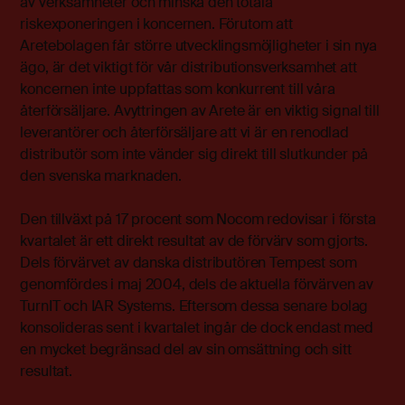
av verksamheter och minska den totala
riskexponeringen i koncernen. Förutom att
Aretebolagen får större utvecklingsmöjligheter i sin nya
ägo, är det viktigt för vår distributionsverksamhet att
koncernen inte uppfattas som konkurrent till våra
återförsäljare. Avyttringen av Arete är en viktig signal till
leverantörer och återförsäljare att vi är en renodlad
distributör som inte vänder sig direkt till slutkunder på
den svenska marknaden.
Den tillväxt på 17 procent som Nocom redovisar i första
kvartalet är ett direkt resultat av de förvärv som gjorts.
Dels förvärvet av danska distributören Tempest som
genomfördes i maj 2004, dels de aktuella förvärven av
TurnIT och IAR Systems. Eftersom dessa senare bolag
konsolideras sent i kvartalet ingår de dock endast med
en mycket begränsad del av sin omsättning och sitt
resultat.