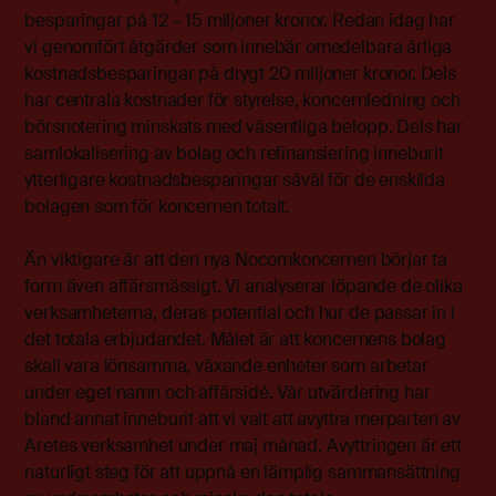
besparingar på 12 – 15 miljoner kronor. Redan idag har
vi genomfört åtgärder som innebär omedelbara årliga
kostnadsbesparingar på drygt 20 miljoner kronor. Dels
har centrala kostnader för styrelse, koncernledning och
börsnotering minskats med väsentliga belopp. Dels har
samlokalisering av bolag och refinansiering inneburit
ytterligare kostnadsbesparingar såväl för de enskilda
bolagen som för koncernen totalt.
Än viktigare är att den nya Nocomkoncernen börjar ta
form även affärsmässigt. Vi analyserar löpande de olika
verksamheterna, deras potential och hur de passar in i
det totala erbjudandet. Målet är att koncernens bolag
skall vara lönsamma, växande enheter som arbetar
under eget namn och affärsidé. Vår utvärdering har
bland annat inneburit att vi valt att avyttra merparten av
Aretes verksamhet under maj månad. Avyttringen är ett
naturligt steg för att uppnå en lämplig sammansättning