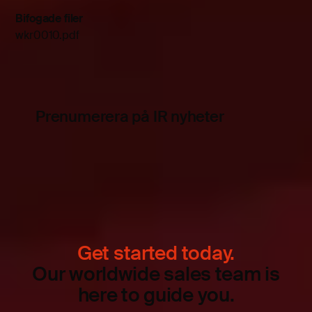
Bifogade filer
wkr0010.pdf
Prenumerera på IR nyheter
Get started today.
Our worldwide sales team is
here to guide you.