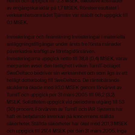
helhet och uppgick till -2,3 MSEK, exklusive kostnader
av engångskaraktär på 1,7 MSEK. Rörelseresultatet i
verksamhetsområdet Tjänster var stabilt och uppgick till
0,1 MSEK.
Investeringar och finansiering Investeringar i materiella
anläggningstillgångar under årets tre första månader
påverkades kraftigt av företagsförvärven.
Investeringarna uppgick netto till 38,8 (0,4) MSEK, varav
merparten avser den fastighet i vilken TurnIT-bolaget
SweDeltaco bedriver sin verksamhet och som ägs av ett
helägt dotterbolag till SweDeltaco. De räntebärande
skulderna ökade med 93,0 MSEK genom förvärvet av
TurnIT och uppgick per 31 mars 2005 till 96,2 (3,2)
MSEK. Soliditeten uppgick vid periodens utgång till 53
(30) procent. Förvärven av TurnIT och IAR Systems har
haft en betydande inverkan på koncernens ställda
säkerheter. Ställda säkerheter har ökat med 201,3 MSEK
och uppgick till 217,4 MSEK per den 31 mars 2005. Inga