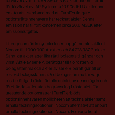
förvärvet av TurnIT. • 4.880.143 B-aktier har emitterats
för förvärvet av IAR Systems. • 10.905.151 B-aktier har
emitterats i samband med att TurnIT:s tidigare
optionsrättsinnehavare har tecknat aktier. Denna
emission har tillfört koncernen cirka 28,8 MSEK efter
emissionsutgifter.
Efter genomförda nyemissioner uppgår antalet aktier i
Nocom till 1.000.000 A-aktier och 84.723.987 B-aktier.
Samtliga aktier äger lika rätt i bolagets tillgångar och
vinst. Aktie av serie A berättigar till tio röster vid
bolagsstämma och aktier av serie B berättigar till en
röst vid bolagsstämma. Vid bolagsstämma får varje
röstberättigad rösta för fulla antalet av denne ägda och
företrädda aktier utan begränsning i röstetalet. För
utestående optionsrätter i TurnIT erbjöds
optionsinnehavaren möjligheten att teckna aktier samt
erhålla teckningsoptioner i Nocom alternativt att enbart
erhålla teckningsoptioner i Nocom. För varje tiotal