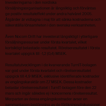
Investeringarna i den nordiska
försäljningsorganisationen är långsiktig och förväntas
ge positiv resultateffekt under andra halvåret 2005.
Åtgärder är vidtagna i maj för att sänka kostnaderna och
säkerställa lönsamheten i den svenska verksamheten.
Även Nocom Drift har investerat långsiktigt i ytterligare
försäljningsresurser under första kvartalet, vilket
kortsiktigt belastade resultatet. Rörelseresultatet i första
kvartalet uppgick till -1,2 (0,4) MSEK.
Resultatutvecklingen i de kvarvarande TurnIT-bolagen
var god under första kvartalet och rörelseresultatet
uppgick till 4,9 MSEK, exklusive identifierade kostnader
av engångskaraktär om 7,7 MSEK. Dessa kostnader
belastar rörelseresultatet i TurnIT-bolagen före den 22
mars och ingår således ej i koncernens rörelseresultat.
Merparten av dessa engångskostnader avser en
sammantagen bedömning av de förlikningsdiskussioner