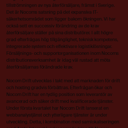
tillströmningen av nya återförsäljare, främst i Sverige.
Det är Nocoms satsning på det expansiva IT-
säkerhetsområdet som ligger bakom ökningen. Vi har
också sett en successiv förändring av de krav
återförsäljare ställer på sina distributörer. I allt högre
grad efterfrågas hög tillgänglighet, teknisk kompetens,
integrerade system och effektivare logistiklösningar.
Försäljnings- och supportorganisationen inom Nocoms
distributionsverksamhet är idag väl rustad att möta
återförsäljarnas förändrade krav.
Nocom Drift utvecklas i takt med att marknaden för drift
och hosting gradvis förbättras. Efterfrågan ökar och
Nocom Drift har en tydlig position som leverantör av
avancerad och säker drift med kvalificerade tjänster.
Under första kvartalet har Nocom Drift lanserat en
webbanalystjänst och ytterligare tjänster är under
utveckling. Detta, i kombination med samlokaliseringen