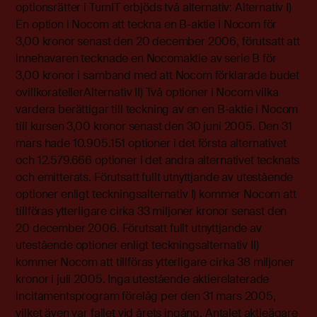
optionsrätter i TurnIT erbjöds två alternativ: Alternativ I)
En option i Nocom att teckna en B-aktie i Nocom för
3,00 kronor senast den 20 december 2006, förutsatt att
innehavaren tecknade en Nocomaktie av serie B för
3,00 kronor i samband med att Nocom förklarade budet
ovillkoratellerAlternativ II) Två optioner i Nocom vilka
vardera berättigar till teckning av en en B-aktie i Nocom
till kursen 3,00 kronor senast den 30 juni 2005. Den 31
mars hade 10.905.151 optioner i det första alternativet
och 12.579.666 optioner i det andra alternativet tecknats
och emitterats. Förutsatt fullt utnyttjande av utestående
optioner enligt teckningsalternativ I) kommer Nocom att
tillföras ytterligare cirka 33 miljoner kronor senast den
20 december 2006. Förutsatt fullt utnyttjande av
utestående optioner enligt teckningsalternativ II)
kommer Nocom att tillföras ytterligare cirka 38 miljoner
kronor i juli 2005. Inga utestående aktierelaterade
incitamentsprogram förelåg per den 31 mars 2005,
vilket även var fallet vid årets ingång. Antalet aktieägare