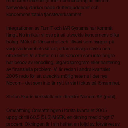
med Arete Internet (under namnändring till Nocom
Networks), stärker både drifterbjudandet och
koncernens totala tjänsteverksamhet.
Integrationen av TurnIT och IAR Systems har kommit
långt. Nu inriktar vi oss på att utveckla koncernens olika
bolag. Målet är lönsamhet och tillväxt som bygger på
varje verksamhets särart, affärsmässiga styrka och
effektivitet. Vi arbetar nu i en koncern som inte längre
har behov av renodling, åtgärdsprogram eller hantering
av finansiella problem. Vi är redan i andra kvartalet
2005 redo för att utveckla möjligheterna i det nya
Nocom - det som inte är nytt är vårt fokus på lönsamhet.
Stefan Skarin Verkställande direktör Nocom AB (publ)
Omsättning Omsättningen i första kvartalet 2005
uppgick till 60,5 (51,5) MSEK, en ökning med drygt 17
procent. Ökningen är i sin helhet en följd av förvärvet av