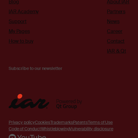
Blog
About IAR
IAR Academy
Partners
Support
News
My Pages
Career
How to buy
Contact
IAR & Qt
Subscribe to our newsletter
Privacy policy
Cookies
Trademarks
Patents
Terms of Use
Code of Conduct
Whistleblowing
Vulnerability disclosure
YouTube