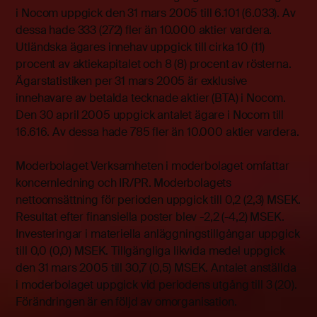
i Nocom uppgick den 31 mars 2005 till 6.101 (6.033). Av
dessa hade 333 (272) fler än 10.000 aktier vardera.
Utländska ägares innehav uppgick till cirka 10 (11)
procent av aktiekapitalet och 8 (8) procent av rösterna.
Ägarstatistiken per 31 mars 2005 är exklusive
innehavare av betalda tecknade aktier (BTA) i Nocom.
Den 30 april 2005 uppgick antalet ägare i Nocom till
16.616. Av dessa hade 785 fler än 10.000 aktier vardera.
Moderbolaget Verksamheten i moderbolaget omfattar
koncernledning och IR/PR. Moderbolagets
nettoomsättning för perioden uppgick till 0,2 (2,3) MSEK.
Resultat efter finansiella poster blev -2,2 (-4,2) MSEK.
Investeringar i materiella anläggningstillgångar uppgick
till 0,0 (0,0) MSEK. Tillgängliga likvida medel uppgick
den 31 mars 2005 till 30,7 (0,5) MSEK. Antalet anställda
i moderbolaget uppgick vid periodens utgång till 3 (20).
Förändringen är en följd av omorganisation.