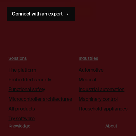
Connect with an expert
Solutions
Industries
The platform
Automotive
Embedded security
Medical
Functional safety
Industrial automation
Microcontroller architectures
Machinery control
All products
Household appliances
Try software
Knowledge
About