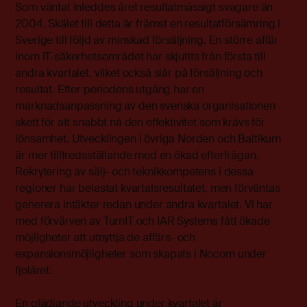
Som väntat inleddes året resultatmässigt svagare än
2004. Skälet till detta är främst en resultatförsämring i
Sverige till följd av minskad försäljning. En större affär
inom IT-säkerhetsområdet har skjutits från första till
andra kvartalet, vilket också slår på försäljning och
resultat. Efter periodens utgång har en
marknadsanpassning av den svenska organisationen
skett för att snabbt nå den effektivitet som krävs för
lönsamhet. Utvecklingen i övriga Norden och Baltikum
är mer tillfredsställande med en ökad efterfrågan.
Rekrytering av sälj- och teknikkompetens i dessa
regioner har belastat kvartalsresultatet, men förväntas
generera intäkter redan under andra kvartalet. Vi har
med förvärven av TurnIT och IAR Systems fått ökade
möjligheter att utnyttja de affärs- och
expansionsmöjligheter som skapats i Nocom under
fjolåret.
En glädjande utveckling under kvartalet är