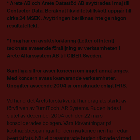
* Arete AB och Arete Datastöd AB avyttrades i maj till
Contactor Data. Beräknat likviditetstillskott uppgår till
cirka 24 MSEK. Avyttringen beräknas inte ge någon
resultateffekt.
* I maj har en avsiktsförklaring (Letter of Intent)
tecknats avseende försäljning av verksamheten i
Arete Affärssystem AB till CIBER Sweden.
Samtliga siffror avser koncern om inget annat anges.
Med koncern avses kvarvarande verksamheter.
Uppgifter avseende 2004 är omräknade enligt IFRS.
Vd har ordet Årets första kvartal har präglats starkt av
förvärven av TurnIT och IAR Systems. Buden lades i
slutet av december 2004 och den 22 mars
konsoliderades bolagen. Våra förväntningar på
kostnadsbesparingar för den nya koncernen har redan
överträffats. När vi presenterade buden räknade vi med