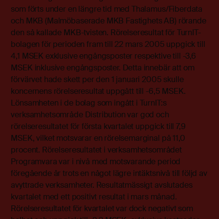
som förts under en längre tid med Thalamus/Fiberdata
och MKB (Malmöbaserade MKB Fastighets AB) rörande
den så kallade MKB-tvisten. Rörelseresultat för TurnIT-
bolagen för perioden fram till 22 mars 2005 uppgick till
4,1 MSEK exklusive engångsposter respektive till -3,6
MSEK inklusive engångsposter. Detta innebär att om
förvärvet hade skett per den 1 januari 2005 skulle
koncernens rörelseresultat uppgått till -6,5 MSEK.
Lönsamheten i de bolag som ingått i TurnIT:s
verksamhetsområde Distribution var god och
rörelseresultatet för första kvartalet uppgick till 7,9
MSEK, vilket motsvarar en rörelsemarginal på 11,0
procent. Rörelseresultatet i verksamhetsområdet
Programvara var i nivå med motsvarande period
föregående år trots en något lägre intäktsnivå till följd av
avyttrade verksamheter. Resultatmässigt avslutades
kvartalet med ett positivt resultat i mars månad.
Rörelseresultatet för kvartalet var dock negativt som