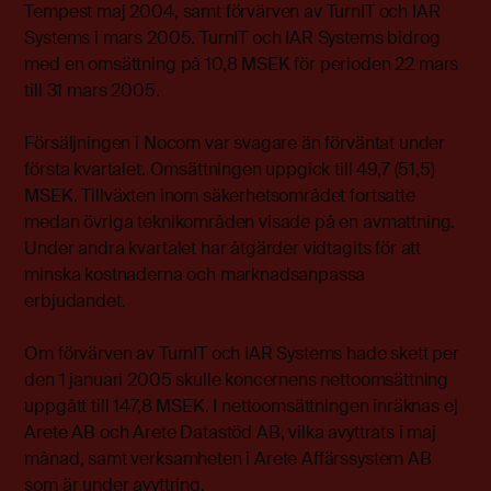
Tempest maj 2004, samt förvärven av TurnIT och IAR
Systems i mars 2005. TurnIT och IAR Systems bidrog
med en omsättning på 10,8 MSEK för perioden 22 mars
till 31 mars 2005.
Försäljningen i Nocom var svagare än förväntat under
första kvartalet. Omsättningen uppgick till 49,7 (51,5)
MSEK. Tillväxten inom säkerhetsområdet fortsatte
medan övriga teknikområden visade på en avmattning.
Under andra kvartalet har åtgärder vidtagits för att
minska kostnaderna och marknadsanpassa
erbjudandet.
Om förvärven av TurnIT och IAR Systems hade skett per
den 1 januari 2005 skulle koncernens nettoomsättning
uppgått till 147,8 MSEK. I nettoomsättningen inräknas ej
Arete AB och Arete Datastöd AB, vilka avyttrats i maj
månad, samt verksamheten i Arete Affärssystem AB
som är under avyttring.