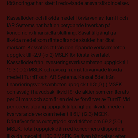
förändringar har skett i redovisade ansvarsförbindelser.
Kassaflöden och likvida medel Förvärven av TurnIT och
IAR Systems har haft en betydande inverkan på
koncernens finansiella ställning. Såväl tillgängliga
likvida medel som räntebärande skulder har ökat
markant. Kassaflödet från den löpande verksamheten
uppgick till -2,9 (-5,2) MSEK för första kvartalet.
Kassaflödet från investeringsverksamheten uppgick till
19,3 (-0,2) MSEK och avsåg främst förvärvade likvida
medel i TurnIT och IAR Systems. Kassaflödet från
finansieringsverksamheten uppgick till 31,0 (-) MSEK
och avsåg i huvudsak likvid för de aktier som emitterats
per 31 mars och som är en del av förvärvet av TurnIT. Vid
periodens utgång uppgick tillgängliga likvida medel i
kvarvarande verksamheter till 61,1 (12,3) MSEK.
Därutöver finns outnyttjade kreditlöften om 69,2 (3,0)
MSEK. Totalt uppgick därmed koncernens disponibla
llikvida medel till 130,3 MSEK. Se även händelser efter