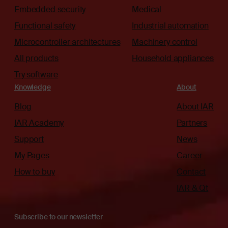
Embedded security
Medical
Functional safety
Industrial automation
Microcontroller architectures
Machinery control
All products
Household appliances
Try software
Knowledge
About
Blog
About IAR
IAR Academy
Partners
Support
News
My Pages
Career
How to buy
Contact
IAR & Qt
Subscribe to our newsletter