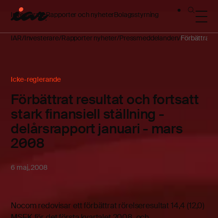
Investerare
Rapporter och nyheter
Bolagsstyrning
IAR
Investerare
Rapporter nyheter
Pressmeddelanden
Förbättrat re
Icke-reglerande
Förbättrat resultat och fortsatt
stark finansiell ställning -
delårsrapport januari - mars
2008
6 maj, 2008
Nocom redovisar ett förbättrat rörelseresultat 14,4 (12,0)
MSEK för det första kvartalet 2008, och