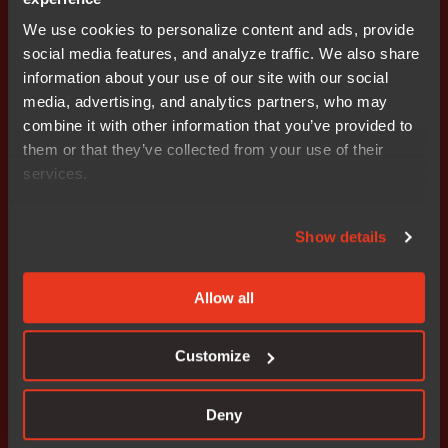
• Eget kapital per aktie uppgick till 5,43 (5,15) SEK
We use cookies to personalize content and ads, provide
social media features, and analyze traffic. We also share
information about your use of our site with our social
För ytterligare information kontakta:
media, advertising, and analytics partners, who may
combine it with other information that you’ve provided to
Stefan Skarin vd och koncernchef Nocom
them or that they’ve collected from your use of their
mobil: +46 708 65 10 05
services.
e-post: stefan.skarin@nocom.se
Bifogade filer
Show details
wkr0003.pdf
Allow all
Customize
Prenumerera på IR nyheter
Deny