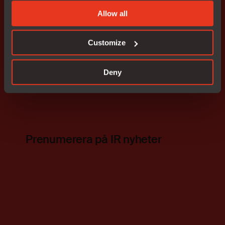
med tickern IAR.
Allow all
Bifogade bilder
Customize
I-scope
Bifogade filer
Deny
Release
Prenumerera på IR nyheter