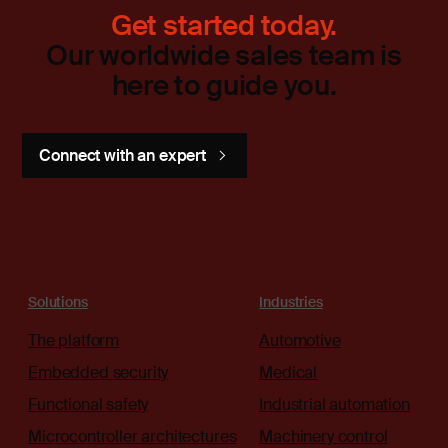
Get started today.
Our worldwide sales team is
here to guide you.
Connect with an expert
Solutions
Industries
The platform
Automotive
Embedded security
Medical
Functional safety
Industrial automation
Microcontroller architectures
Machinery control