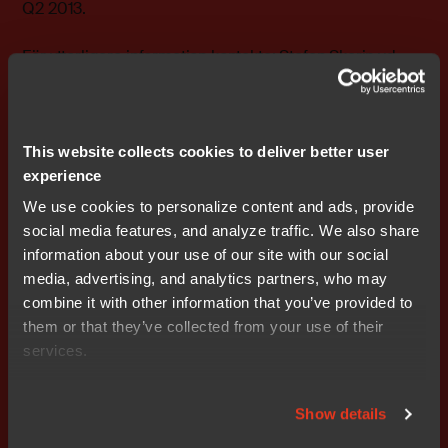
Q2 2013.
För ytterligare information kontakta: Stefan Skarin vd
och koncernchef IAR Systems Group AB: 46 708 65 10
05 e-post:
stefan.skarin@iar.com
IAR Systems grundades 1983 och är en av de ledande
This website collects cookies to deliver better user
leverantörerna i världen av programvara för
experience
programmering av processorer i inbyggda system.
We use cookies to personalize content and ads, provide
Programvaran används av över 14 000 företag för att
social media features, and analyze traffic. We also share
programmera processorer som styr produkter inom till
information about your use of our site with our social
exempel industriautomation, medicinteknik,
media, advertising, and analytics partners, who may
konsumentelektronik och fordonsindustrin. IAR Systems
combine it with other information that you’ve provided to
tillför värde till organisationer som utvecklar inbyggda
them or that they’ve collected from your use of their
system. Vi tillhandahåller verktyg och tjänster som gör
services.
att utveckling av inbyggda system blir snabb, effektiv
och pålitlig. Detta gör att våra kunder över hela världen
Show details
kan leverera bättre produkter snabbare till sina
marknader. IAR Systems är noterat på NASDAQ OMX