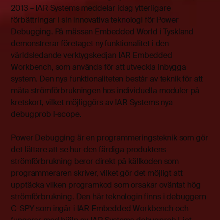
2013 – IAR Systems meddelar idag ytterligare
förbättringar i sin innovativa teknologi för Power
Debugging. På mässan Embedded World i Tyskland
demonstrerar företaget ny funktionalitet i den
världsledande verktygskedjan IAR Embedded
Workbench, som används för att utveckla inbygga
system. Den nya funktionaliteten består av teknik för att
mäta strömförbrukningen hos individuella moduler på
kretskort, vilket möjliggörs av IAR Systems nya
debugprob I-scope.
Power Debugging är en programmeringsteknik som gör
det lättare att se hur den färdiga produktens
strömförbrukning beror direkt på källkoden som
programmeraren skriver, vilket gör det möjligt att
upptäcka vilken programkod som orsakar oväntat hög
strömförbrukning. Den här teknologin finns i debuggern
C-SPY som ingår i IAR Embedded Workbench och