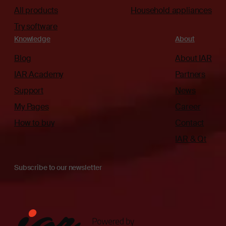
All products
Household appliances
Try software
Knowledge
About
Blog
About IAR
IAR Academy
Partners
Support
News
My Pages
Career
How to buy
Contact
IAR & Qt
Subscribe to our newsletter