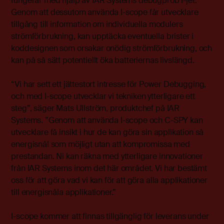
fungerar med hjälp av IAR Systems debugprob I-jet.
Genom att dessutom använda I-scope får utvecklare
tillgång till information om individuella modulers
strömförbrukning, kan upptäcka eventuella brister i
koddesignen som orsakar onödig strömförbrukning, och
kan på så sätt potentiellt öka batteriernas livslängd.
“Vi har sett ett jättestort intresse för Power Debugging,
och med I-scope utvecklar vi tekniken ytterligare ett
steg”, säger Mats Ullström, produktchef på IAR
Systems. ”Genom att använda I-scope och C-SPY kan
utvecklare få insikt i hur de kan göra sin applikation så
energisnål som möjligt utan att kompromissa med
prestandan. Ni kan räkna med ytterligare innovationer
från IAR Systems inom det här området. Vi har bestämt
oss för att göra vad vi kan för att göra alla applikationer
till energisnåla applikationer.”
I-scope kommer att finnas tillgänglig för leverans under