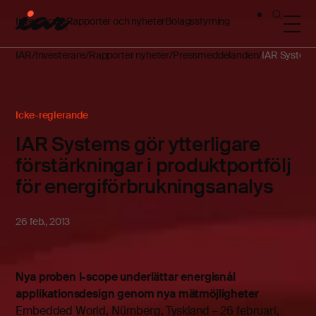
Investerare
Rapporter och nyheter
Bolagsstyrning
IAR
Investerare
Rapporter nyheter
Pressmeddelanden
IAR Systems 
Icke-reglerande
IAR Systems gör ytterligare
förstärkningar i produktportfölj
för energiförbrukningsanalys
26 feb., 2013
Nya proben I-scope underlättar energisnål
applikationsdesign genom nya mätmöjligheter
Embedded World, Nürnberg, Tyskland – 26 februari,