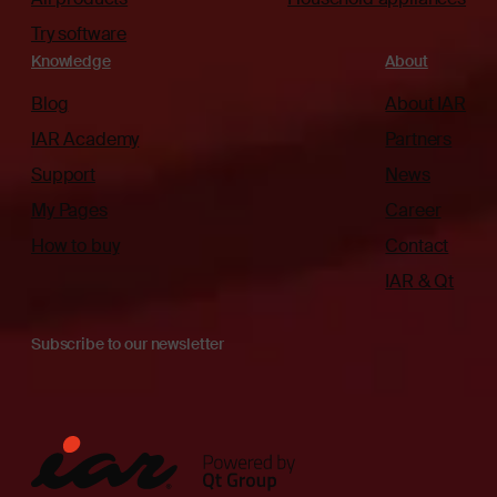
Try software
Knowledge
About
Blog
About IAR
IAR Academy
Partners
Support
News
My Pages
Career
How to buy
Contact
IAR & Qt
Subscribe to our newsletter