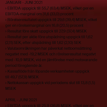
JANUARI - JUNI 2021
› EBITDA uppgick till 55,7 (63,4) MSEK, vilket ger en
EBITDA-marginal om 31,6 (33,0) procent
› Rörelseresultatet uppgick till 29,6 (39,4) MSEK, vilket
ger en rörelsemarginal om 16,8 (20,5) procent
› Resultat före skatt uppgick till 27,9 (37,4) MSEK
› Resultat per aktie före utspädning uppgick till 1,62
(2,11) SEK, efter utspädning till 1,62 (2,10) SEK
› Valutaomräkningen har påverkat nettoomsättning
negativt med -19,2 MSEK och rörelseresultat negativt
med -10,9 MSEK, vid en jämförelse med motsvarande
period föregående år.
› Kassaflöde från löpande verksamheten uppgick
till 49,7 (57,9) MSEK
› Nettokassan uppgick vid periodens slut till 13,8 (1,5)
MSEK
APRIL - JUNI 2021
› EBITDA uppgick till 25,9 (36,8) MSEK, vilket ger en