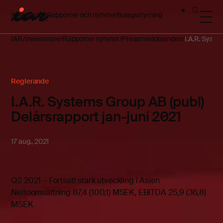
Investerare
Rapporter och nyheter
Bolagsstyrning
IAR
Investerare
Rapporter nyheter
Pressmeddelanden
I.A.R. Syste
Reglerande
I.A.R. Systems Group AB (publ)
Delårsrapport jan-juni 2021
17 aug., 2021
Q2 2021 – Fortsatt stark utveckling i Asien
Nettoomsättning 87,4 (100,1) MSEK, EBITDA 25,9 (36,8)
MSEK