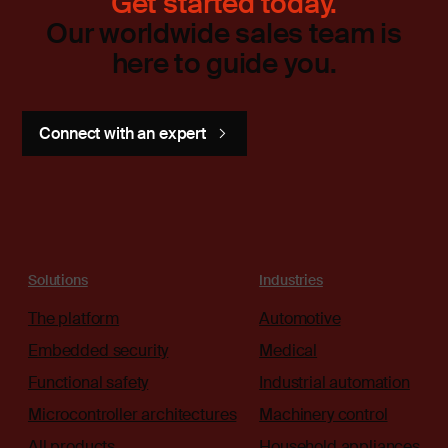
Get started today.
Our worldwide sales team is
here to guide you.
Connect with an expert
Solutions
Industries
The platform
Automotive
Embedded security
Medical
Functional safety
Industrial automation
Microcontroller architectures
Machinery control
All products
Household appliances