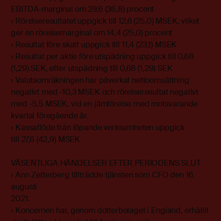
EBITDA-marginal om 29,6 (36,8) procent
› Rörelseresultatet uppgick till 12,6 (25,0) MSEK, vilket
ger en rörelsemarginal om 14,4 (25,0) procent
› Resultat före skatt uppgick till 11,4 (23,1) MSEK
› Resultat per aktie före utspädning uppgick till 0,68
(1,29) SEK, efter utspädning till 0,68 (1,29) SEK
› Valutaomräkningen har påverkat nettoomsättning
negativt med -10,3 MSEK och rörelseresultat negativt
med -5,5 MSEK, vid en jämförelse med motsvarande
kvartal föregående år.
› Kassaflöde från löpande verksamheten uppgick
till 27,6 (42,9) MSEK
VÄSENTLIGA HÄNDELSER EFTER PERIODENS SLUT
› Ann Zetterberg tillträdde tjänsten som CFO den 16
augusti
2021.
› Koncernen har, genom dotterbolaget i England, erhållit