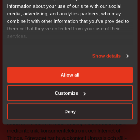
information about your use of our site with our social
Kontaktpersoner på IAR Systems Group AB
media, advertising, and analytics partners, who may
combine it with other information that you’ve provided to
Josefin Skarin, IR-kontakt, IAR Systems Group AB
them or that they’ve collected from your use of their
Email:
josefin.skarin@iar.com
services.
Stefan Skarin, VD och koncernchef, IAR Systems Group
AB
Show details
Email:
stefan.skarin@iar.com
Allow all
IAR Systems erbjuder programvara för programmering
av processorer i inbyggda system. Programvaran gör
det möjligt för företag världen över att skapa nutidens
Customize
produkter och framtidens innovationer. Sedan 1983 har
IAR Systems lösningar säkerställt kvalitet, tillförlitlighet
Deny
och effektivitet i utveckling av över en miljon produkter,
bland annat inom fordonsindustri, industriautomation,
medicinteknik, konsumentelektronik och Internet of
Things. Företaget har huvudkontor i Uppsala och sälj-