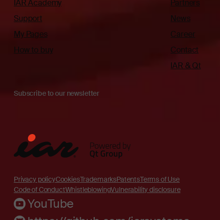
IAR Academy
Partners
Support
News
My Pages
Career
How to buy
Contact
IAR & Qt
Subscribe to our newsletter
Privacy policy
Cookies
Trademarks
Patents
Terms of Use
Code of Conduct
Whistleblowing
Vulnerability disclosure
YouTube