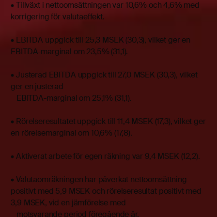
• Tillväxt i nettoomsättningen var 10,6% och 4,6% med
korrigering för valutaeffekt.
• EBITDA uppgick till 25,3 MSEK (30,3), vilket ger en
EBITDA-marginal om 23,5% (31,1).
• Justerad EBITDA uppgick till 27,0 MSEK (30,3), vilket
ger en justerad
EBITDA-marginal om 25,1% (31,1).
• Rörelseresultatet uppgick till 11,4 MSEK (17,3), vilket ger
en rörelsemarginal om 10,6% (17,8).
• Aktiverat arbete för egen räkning var 9,4 MSEK (12,2).
• Valutaomräkningen har påverkat nettoomsättning
positivt med 5,9 MSEK och rörelseresultat positivt med
3,9 MSEK, vid en jämförelse med
motsvarande period föregående år.