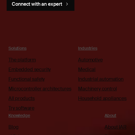
Connect with an expert
Solutions
Industries
The platform
Automotive
Embedded security
Medical
Functional safety
Industrial automation
Microcontroller architectures
Machinery control
All products
Household appliances
Try software
Knowledge
About
Blog
About IAR