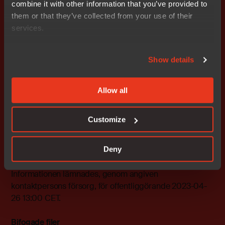
combine it with other information that you’ve provided to
Stockholm, Mid Cap (ticker: IAR B). Läs mer på
them or that they’ve collected from your use of their
www.iar.com
.
services.
Show details
Allow all
Customize
Denna information är sådan som IAR Systems Group AB
Deny
är skyldigt att offentliggöra enligt EU:s
marknadsmissbruksförordning (EU nr 596/2014).
Informationen lämnades, genom angiven
kontaktpersons försorg, för offentliggörande 2023-04-
26 13:00 CET.
Bifogade filer