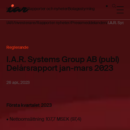
Investerare
Rapporter och nyheter
Bolagsstyrning
IAR
Investerare
Rapporter nyheter
Pressmeddelanden
I.A.R. Syste
Reglerande
I.A.R. Systems Group AB (publ)
Delårsrapport jan-mars 2023
26 apr., 2023
Första kvartalet 2023
• Nettoomsättning 107,7 MSEK (97,4)