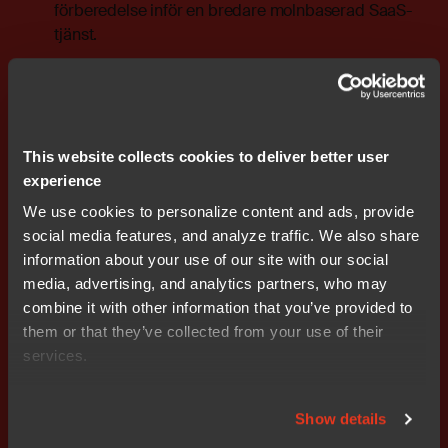
förberedelse inför en bredare molnbaserad SaaS-
tjänst.
Väsentliga händelser efter andra kvartalet
IAR meddelar omorganisation med nedskärningar i
Cambridge, vilken beräknas ge årliga
This website collects cookies to deliver better user
kostnadsbesparingar om ca 27 MSEK.
experience
We use cookies to personalize content and ads, provide
Kontaktperson IR
social media features, and analyze traffic. We also share
Hanna Laurentz, Head of Corporate Communications,
information about your use of our site with our social
IAR
media, advertising, and analytics partners, who may
Tel: +46 18 16 78 00 E-mail:
investorrelations@iar.com
combine it with other information that you’ve provided to
them or that they’ve collected from your use of their
Om IAR
services.
På IAR tillhandahåller vi världsledande mjukvara och
tjänster för inbäddad utveckling och inbyggd säkerhet,
vilket möjliggör för företag världen över att skapa säkra
Show details
och innovativa produkter som formar framtiden. Sedan