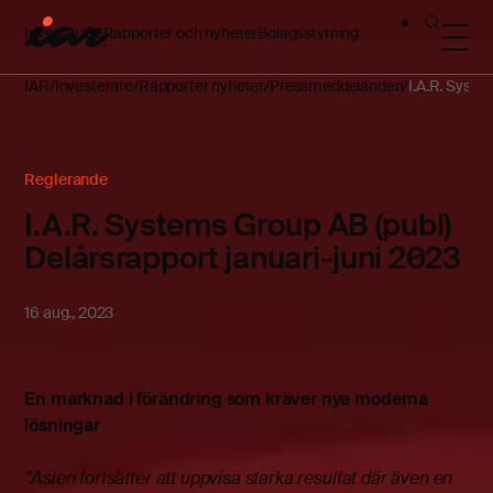
Investerare
Rapporter och nyheter
Bolagsstyrning
IAR
Investerare
Rapporter nyheter
Pressmeddelanden
I.A.R. Syste
Reglerande
I.A.R. Systems Group AB (publ)
Delårsrapport januari-juni 2023
16 aug., 2023
En marknad i förändring som kräver nya moderna
lösningar
”Asien fortsätter att uppvisa starka resultat där även en