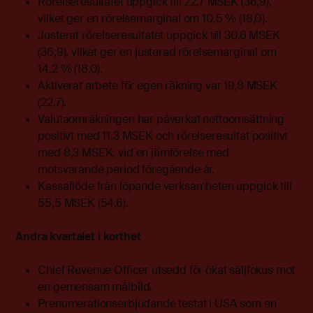
Rörelseresultatet uppgick till 22,7 MSEK (36,9),
vilket ger en rörelsemarginal om 10,5 % (18,0).
Justerat rörelseresultatet uppgick till 30,6 MSEK
(36,9), vilket ger en justerad rörelsemarginal om
14,2 % (18,0).
Aktiverat arbete för egen räkning var 19,8 MSEK
(22,7).
Valutaomräkningen har påverkat nettoomsättning
positivt med 11,3 MSEK och rörelseresultat positivt
med 8,3 MSEK, vid en jämförelse med
motsvarande period föregående år.
Kassaflöde från löpande verksamheten uppgick till
55,5 MSEK (54,6).
Andra kvartalet i korthet
Chief Revenue Officer utsedd för ökat säljfokus mot
en gemensam målbild.
Prenumerationserbjudande testat i USA som en