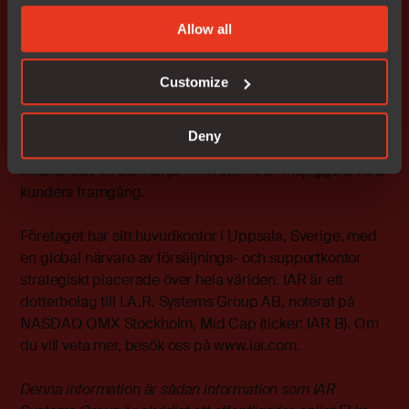
starten 1983 har våra lösningar varit avgörande för att
Allow all
säkerställa kvalitet, säkerhet, tillförlitlighet och
effektivitet i utvecklingen av över en miljon inbyggda
applikationer för ett brett spektrum av industrier,
Customize
inklusive fordonsindustrin, industriell automation, IoT,
medicinteknik, militär och publik säkerhet. Med stöd för
Deny
15 000 enheter från över 70 halvledarpartners är vi
dedikerade till att främja innovation och möjliggöra våra
kunders framgång.
Företaget har sitt huvudkontor i Uppsala, Sverige, med
en global närvaro av försäljnings- och supportkontor
strategiskt placerade över hela världen. IAR är ett
dotterbolag till I.A.R. Systems Group AB, noterat på
NASDAQ OMX Stockholm, Mid Cap (ticker: IAR B). Om
du vill veta mer, besök oss på
www.iar.com.
Denna information är sådan information som IAR