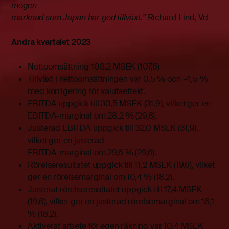
mogen
marknad som Japan har god tillväxt.”
Richard Lind, Vd
Andra kvartalet 2023
Nettoomsättning 108,2 MSEK (107,6)
Tillväxt i nettoomsättningen var 0,5 % och -4,5 %
med korrigering för valutaeffekt.
EBITDA uppgick till 30,5 MSEK (31,9), vilket ger en
EBITDA-marginal om 28,2 % (29,6).
Justerad EBITDA uppgick till 32,0 MSEK (31,9),
vilket ger en justerad
EBITDA-marginal om 29,6 % (29,6).
Rörelseresultatet uppgick till 11,2 MSEK (19,6), vilket
ger en rörelsemarginal om 10,4 % (18,2).
Justerat rörelseresultatet uppgick till 17,4 MSEK
(19,6), vilket ger en justerad rörelsemarginal om 16,1
% (18,2).
Aktiverat arbete för egen räkning var 10,4 MSEK