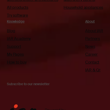
All products
Household appliances
Try software
Knowledge
About
Blog
About IAR
IAR Academy
Partners
Support
News
My Pages
Career
How to buy
Contact
IAR & Qt
Subscribe to our newsletter