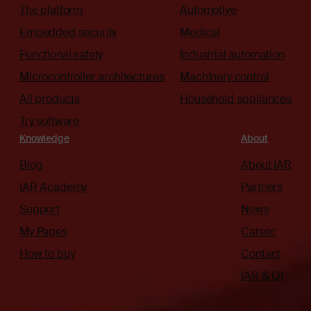
The platform
Automotive
Embedded security
Medical
Functional safety
Industrial automation
Microcontroller architectures
Machinery control
All products
Household appliances
Try software
Knowledge
About
Blog
About IAR
IAR Academy
Partners
Support
News
My Pages
Career
How to buy
Contact
IAR & Qt