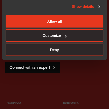
Show details
Allow all
Get started today.
Customize
Our worldwide sales team is
here to guide you.
Deny
Connect with an expert
Solutions
Industries