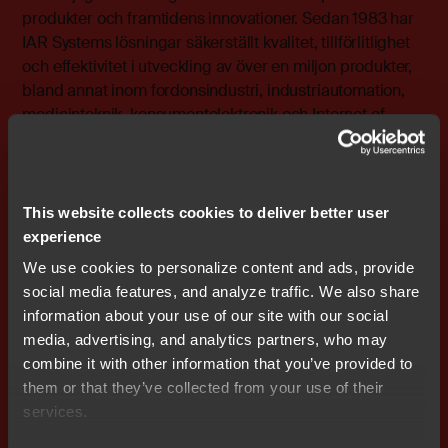
produkter och framtidens innovationer. Sedan 1983 har
IAR Systems lösningar säkerställt kvalitet, tillförlitlighet
och effektivitet i utveckling av över en miljon produkter,
bland annat inom fordonsindustri, industriautomation,
medicinteknik, konsumentelektronik och Internet of
Things. Företaget har huvudkontor i Uppsala och sälj-
och supportkontor över hela världen. IAR Systems
Group AB är noterat på NASDAQ OMX Stockholm, Mid
Cap. Mer information finns på www.iar.com.
This website collects cookies to deliver better user
experience
Bifogade filer
We use cookies to personalize content and ads, provide
Release
social media features, and analyze traffic. We also share
information about your use of our site with our social
media, advertising, and analytics partners, who may
combine it with other information that you’ve provided to
them or that they’ve collected from your use of their
Prenumerera på IR nyheter
services.