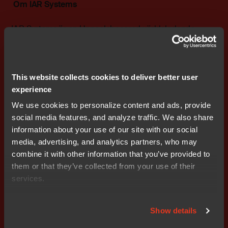
Om IAR Systems
IAR Systems är en Uppsalabaserad världsledande
leverantör av egenutvecklad programvara för utveckling
av inbyggda system. IAR Systems effektiva
programmeringsverktyg används för att utveckla chip
som styr produkter inom till exempel industriautomation,
This website collects cookies to deliver better user
medicinteknik, konsumentelektronik och
experience
fordonsindustrin. IAR Systems kombinerar hög teknisk
We use cookies to personalize content and ads, provide
höjd med stor räckvidd genom marknadens största
social media features, and analyze traffic. We also share
kundbas med över
information about your use of our site with our social
10 000 kunder i hela världen. IAR Systems grundades
media, advertising, and analytics partners, who may
1983 och ägs av Intoi sedan 2005. Se www.iar.com.
combine it with other information that you’ve provided to
them or that they’ve collected from your use of their
För ytterligare information kontakta: Stefan Skarin vd
services.
och koncernchef INTOI mobil: +46 708 65 10 05 e-post:
stefan.skarin@INTOI.se
Show details
Intoi AB (publ) grundades 1985 och är noterat på