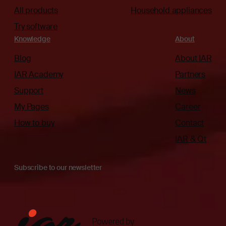
All products
Household appliances
Try software
Knowledge
About
Blog
About IAR
IAR Academy
Partners
Support
News
My Pages
Career
How to buy
Contact
IAR & Qt
Subscribe to our newsletter