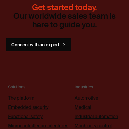
Get started today.
Our worldwide sales team is
here to guide you.
Connect with an expert
Solutions
Industries
The platform
Automotive
Embedded security
Medical
Functional safety
Industrial automation
Microcontroller architectures
Machinery control