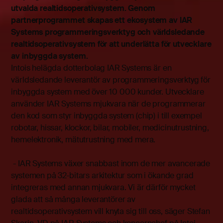
utvalda realtidsoperativsystem. Genom
partnerprogrammet skapas ett ekosystem av IAR
Systems programmeringsverktyg och världsledande
realtidsoperativsystem för att underlätta för utvecklare
av inbyggda system.
Intois helägda dotterbolag IAR Systems är en
världsledande leverantör av programmeringsverktyg för
inbyggda system med över 10 000 kunder. Utvecklare
använder IAR Systems mjukvara när de programmerar
den kod som styr inbyggda system (chip) i till exempel
robotar, hissar, klockor, bilar, mobiler, medicinutrustning,
hemelektronik, mätutrustning med mera.
- IAR Systems växer snabbast inom de mer avancerade
systemen på 32-bitars arkitektur som i ökande grad
integreras med annan mjukvara. Vi är därför mycket
glada att så många leverantörer av
realtidsoperativsystem vill knyta sig till oss, säger Stefan