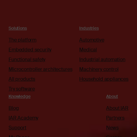
Solutions
Industries
The platform
Automotive
Embedded security
Medical
Functional safety
Industrial automation
Microcontroller architectures
Machinery control
All products
Household appliances
Try software
Knowledge
About
Blog
About IAR
IAR Academy
Partners
Support
News