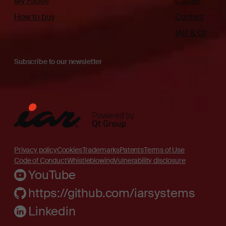
My Pages
Career
How to buy
Contact
IAR & Qt
Subscribe to our newsletter
Privacy policy
Cookies
Trademarks
Patents
Terms of Use
Code of Conduct
Whistleblowing
Vulnerability disclosure
YouTube
https://github.com/iarsystems
Linkedin