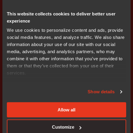
Programvaran används av över 19 000 företag för att
programmera processorer som styr produkter inom till
This website collects cookies to deliver better user
exempel industriautomation, medicinteknik,
experience
konsumentelektronik och fordonsindustrin. IAR Systems
We use cookies to personalize content and ads, provide
tillför värde till organisationer som utvecklar inbyggda
social media features, and analyze traffic. We also share
system. Vi tillhandahåller verktyg och tjänster som gör
information about your use of our site with our social
att utveckling av inbyggda system blir snabb, effektiv
media, advertising, and analytics partners, who may
och pålitlig. Detta gör att våra kunder över hela världen
combine it with other information that you’ve provided to
kan leverera bättre produkter snabbare till sina
them or that they’ve collected from your use of their
marknader. IAR Systems är noterat på NASDAQ OMX
services.
med tickern IAR.
Bifogade bilder
Show details
RPBRX111 large 2
Allow all
Bifogade filer
Release
Customize