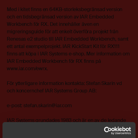
Med i kitet finns en 64KB-storleksbegränsad version
och en tidsbegränsad version av IAR Embedded
Workbench för RX. Det innehåller även en
migreringsguide för att enkelt överföra projekt från
Renesas e2 studio till IAR Embedded Workbench, samt
ett antal exempelprojekt. IAR KickStart Kit för RX111
finns att köpa i IAR Systems e-shop. Mer information om
IAR Embedded Workbench för RX finns på
www.iar.com/ewrx.
För ytterligare information kontakta: Stefan Skarin vd
och koncernchef IAR Systems Group AB:
e-post:
stefan.skarin@iar.com
IAR Systems grundades 1983 och är en av de ledande
leverantörerna i världen av programvara för
programmering av processorer i inbyggda system.