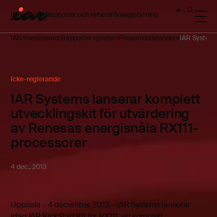
Investerare
Rapporter och nyheter
Bolagsstyrning
IAR
Investerare
Rapporter nyheter
Pressmeddelanden
IAR Systems 
Icke-reglerande
IAR Systems lanserar komplett
utvecklingskit för utvärdering
av Renesas energisnåla RX111-
processorer
4 dec., 2013
Uppsala – 4 december 2013 – IAR Systems lanserar
idag IAR KickStart Kit för RX111, ett komplett