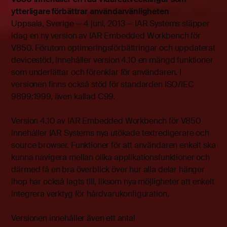
ytterligare förbättrar användarvänligheten
Uppsala, Sverige — ­­4 juni, 2013 — IAR Systems släpper
idag en ny version av IAR Embedded Workbench för
V850. Förutom optimeringsförbättringar och uppdaterat
devicestöd, innehåller version 4.10 en mängd funktioner
som underlättar och förenklar för användaren. I
versionen finns också stöd för standarden ISO/IEC
9899:1999, även kallad C99.
Version 4.10 av IAR Embedded Workbench för V850
innehåller IAR Systems nya utökade textredigerare och
source browser. Funktioner för att användaren enkelt ska
kunna navigera mellan olika applikationsfunktioner och
därmed få en bra överblick över hur alla delar hänger
ihop har också lagts till, liksom nya möjligheter att enkelt
integrera verktyg för hårdvarukonfiguration.
Versionen innehåller även ett antal