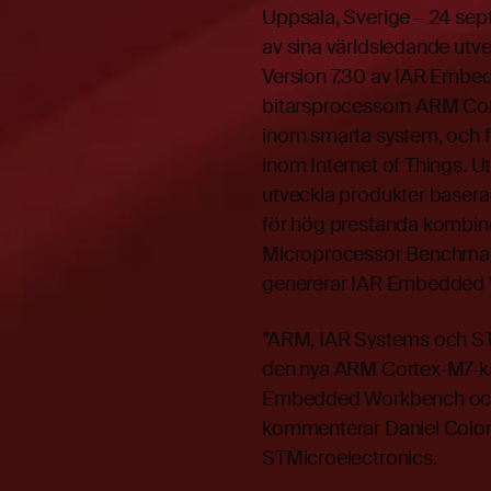
Uppsala, Sverige – 24 sep
av sina världsledande utv
Version 7.30 av IAR Embe
bitarsprocessorn ARM Cort
inom smarta system, och f
inom Internet of Things. 
utveckla produkter basera
för hög prestanda kombine
Microprocessor Benchmar
genererar IAR Embedded 
”ARM, IAR Systems och ST
den nya ARM Cortex-M7-k
Embedded Workbench och f
kommenterar Daniel Colonn
STMicroelectronics.