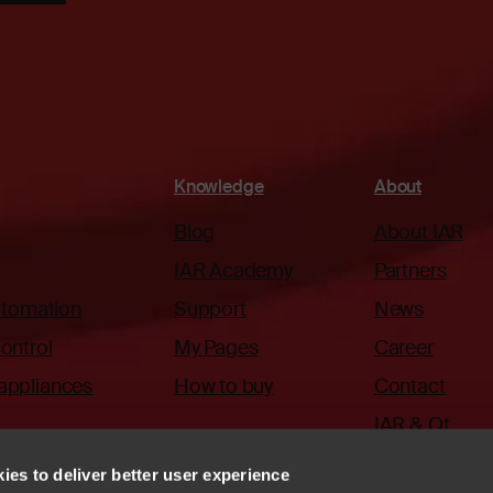
Knowledge
About
Blog
About IAR
IAR Academy
Partners
automation
Support
News
ontrol
My Pages
Career
appliances
How to buy
Contact
IAR & Qt
ies to deliver better user experience