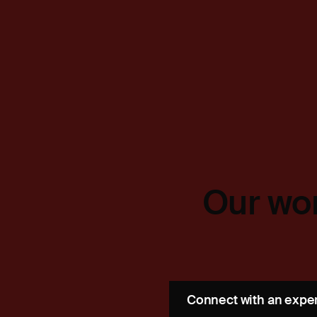
Our wor
Connect with an expe