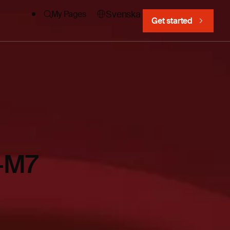
Svenska
My Pages
Get started
-M7