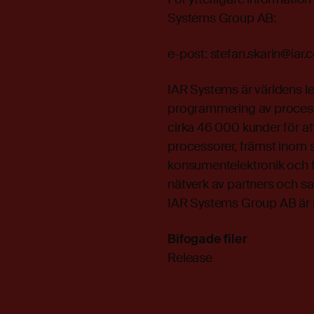
Systems Group AB:
e-post:
stefan.skarin@iar
IAR Systems är världens l
programmering av process
cirka 46 000 kunder för at
processorer, främst inom s
konsumentelektronik och f
nätverk av partners och s
IAR Systems Group AB är
Bifogade filer
Release