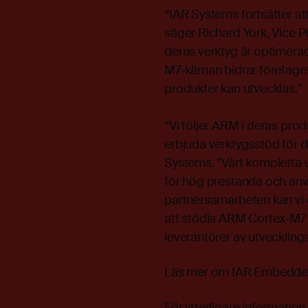
“IAR Systems fortsätter at
säger Richard York, Vice
deras verktyg är optimerad
M7-kärnan bidrar företaget 
produkter kan utvecklas.”
“Vi följer ARM i deras prod
erbjuda verktygsstöd för d
Systems. ”Vårt kompletta
för hög prestanda och anv
partnersamarbeten kan vi
att stödja ARM Cortex-M7 s
leverantörer av utvecklin
Läs mer om IAR Embedde
För ytterligare informatio