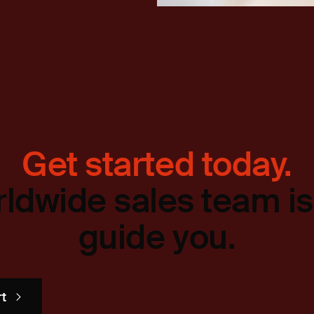
Get started today.
ldwide sales team is
guide you.
rt