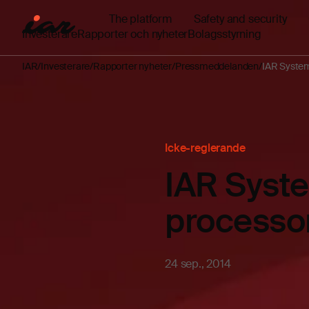
The platform
Safety and security
Investerare
Rapporter och nyheter
Bolagsstyrning
IAR
Investerare
Rapporter nyheter
Pressmeddelanden
IAR Syste
Icke-reglerande
IAR Syst
processo
24 sep., 2014