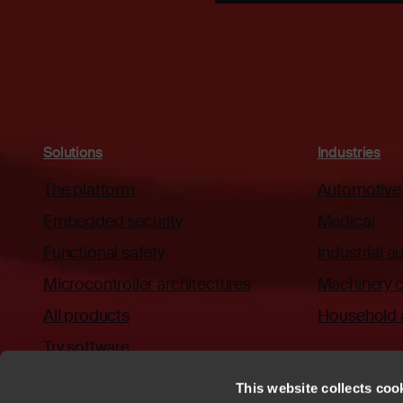
Solutions
Industries
The platform
Automotive
Embedded security
Medical
Functional safety
Industrial 
Microcontroller architectures
Machinery c
All products
Household 
Try software
This website collects cook