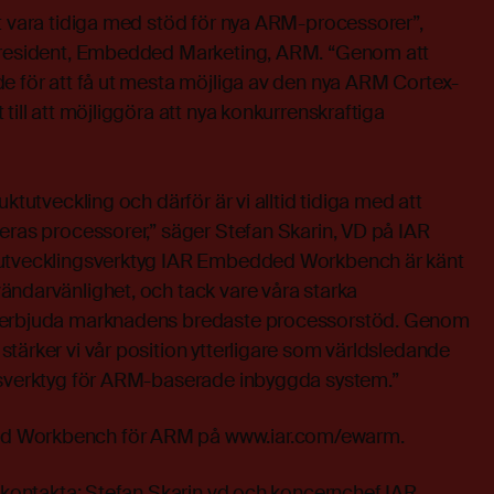
t vara tidiga med stöd för nya ARM-processorer”,
 President, Embedded Marketing, ARM. “Genom att
e för att få ut mesta möjliga av den nya ARM Cortex-
till att möjliggöra att nya konkurrenskraftiga
uktutveckling och därför är vi alltid tidiga med att
eras processorer,” säger Stefan Skarin, VD på IAR
 utvecklingsverktyg IAR Embedded Workbench är känt
ändarvänlighet, och tack vare våra starka
 erbjuda marknadens bredaste processorstöd. Genom
tärker vi vår position ytterligare som världsledande
gsverktyg för ARM-baserade inbyggda system.”
d Workbench för ARM på www.iar.com/ewarm.
n kontakta: Stefan Skarin vd och koncernchef IAR