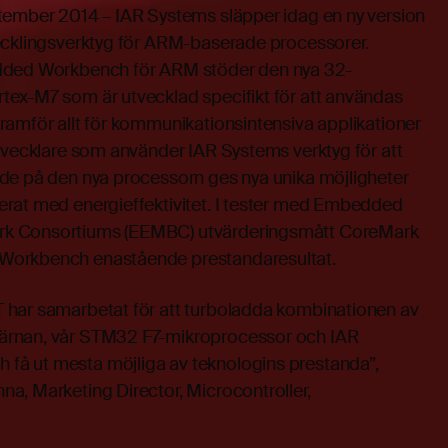
tember 2014 – IAR Systems släpper idag en ny version
ecklingsverktyg för ARM-baserade processorer.
dded Workbench för ARM stöder den nya 32-
ex-M7 som är utvecklad specifikt för att användas
ramför allt för kommunikationsintensiva applikationer
Utvecklare som använder IAR Systems verktyg för att
de på den nya processorn ges nya unika möjligheter
rat med energieffektivitet. I tester med Embedded
k Consortiums (EEMBC) utvärderingsmått CoreMark
Workbench enastående prestandaresultat.
 har samarbetat för att turboladda kombinationen av
ärnan, vår STM32 F7-mikroprocessor och IAR
å ut mesta möjliga av teknologins prestanda”,
a, Marketing Director, Microcontroller,