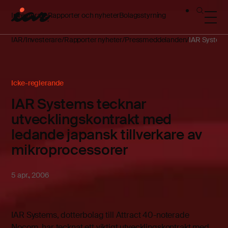
Investerare
Rapporter och nyheter
Bolagsstyrning
IAR
Investerare
Rapporter nyheter
Pressmeddelanden
IAR Systems
Icke-reglerande
IAR Systems tecknar
utvecklingskontrakt med
ledande japansk tillverkare av
mikroprocessorer
5 apr., 2006
IAR Systems, dotterbolag till Attract 40-noterade
Nocom, har tecknat ett viktigt utvecklingskontrakt med