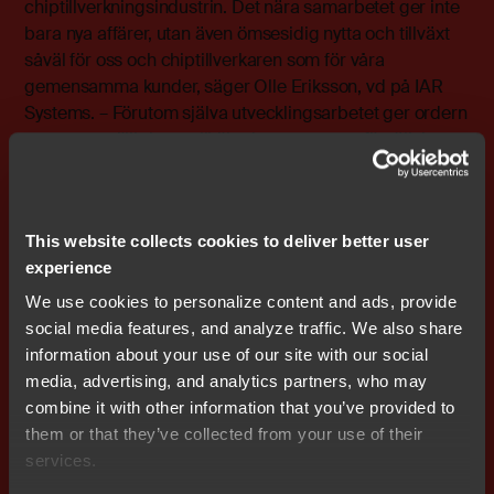
chiptillverkningsindustrin. Det nära samarbetet ger inte
bara nya affärer, utan även ömsesidig nytta och tillväxt
såväl för oss och chiptillverkaren som för våra
gemensamma kunder, säger Olle Eriksson, vd på IAR
Systems. – Förutom själva utvecklingsarbetet ger ordern
oss stora möjligheter till ökad programvaruförsäljning
de kommande åren när tekniken når ut till
chiptillverkarens kunder. Dessa återfinns främst inom
den betydande europeiska fordonsindustrin, där IAR
This website collects cookies to deliver better user
Systems redan har en stark position.
experience
Bifogade filer
We use cookies to personalize content and ads, provide
wkr0001.pdf
social media features, and analyze traffic. We also share
information about your use of our site with our social
media, advertising, and analytics partners, who may
combine it with other information that you’ve provided to
them or that they’ve collected from your use of their
Prenumerera på IR nyheter
services.