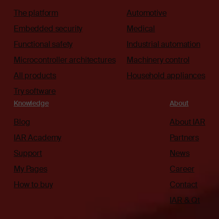
The platform
Automotive
Embedded security
Medical
Functional safety
Industrial automation
Microcontroller architectures
Machinery control
All products
Household appliances
Try software
Knowledge
About
Blog
About IAR
IAR Academy
Partners
Support
News
My Pages
Career
How to buy
Contact
IAR & Qt