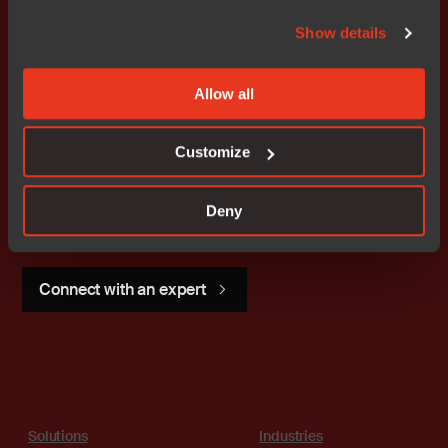
Show details
Allow all
Get started today.
Customize
Our worldwide sales team is
here to guide you.
Deny
Connect with an expert
Solutions
Industries