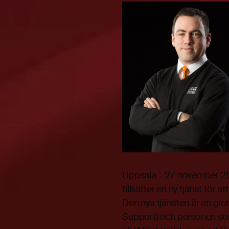
Uppsala – 27 november 20
tillsätter en ny tjänst för 
Den nya tjänsten är en gl
Support) och personen som h