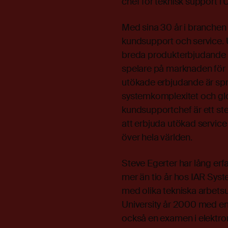
chef för teknisk support i
Med sina 30 år i branchen
kundsupport och service. U
breda produkterbjudande oc
spelare på marknaden för
utökade erbjudande är sp
systemkomplexitet och globa
kundsupportchef är ett ste
att erbjuda utökad servic
över hela världen.
Steve Egerter har lång er
mer än tio år hos IAR Syst
med olika tekniska arbets
University år 2000 med en
också en examen i elektr