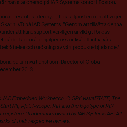
 är han stationerad på IAR Systems kontor i Boston.
kunna presentera den nya globala tjänsten och att vi ger
n Skarin, VD på IAR Systems. ”Genom att tillsätta denna
 kunder att kundsupport verkligen är viktigt för oss
t på detta område hjälper oss också att infria våra
ekräftelse och utökning av vårt produkterbjudande.”
örja på sin nya tjänst som Director of Global
december 2013.
, IAR Embedded Workbench, C-SPY, visualSTATE, The
art Kit, I-jet, I-scope, IAR and the logotype of IAR
r registered trademarks owned by IAR Systems AB. All
arks of their respective owners.