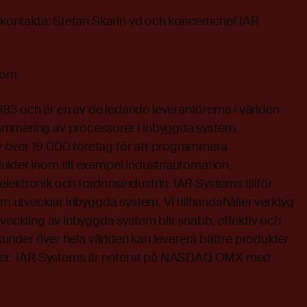
n kontakta: Stefan Skarin vd och koncernchef IAR
.com
3 och är en av de ledande leverantörerna i världen
ammering av processorer i inbyggda system.
över 19 000 företag för att programmera
ukter inom till exempel industriautomation,
ektronik och fordonsindustrin. IAR Systems tillför
om utvecklar inbyggda system. Vi tillhandahåller verktyg
tveckling av inbyggda system blir snabb, effektiv och
a kunder över hela världen kan leverera bättre produkter
ader. IAR Systems är noterat på NASDAQ OMX med