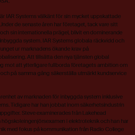
 USA.
 är IAR Systems välkänt för sin mycket uppskattade
nder de senaste åren har företaget, tack vare sitt
h sin internationella prägel, blivit en dominerande
 inbyggda system. IAR Systems globala räckvidd och
runget ur marknadens ökande krav på
lisering. Att tillsätta den nya tjänsten global
g mot att ytterligare fullborda företagets ambition om
e och på samma gång säkerställa utmärkt kundservice
farenhet av marknaden för inbyggda system inklusive
ems. Tidigare har han jobbat inom säkerhetsindustrin
uppgifter. Steve examinerades från Lakehead
 högskoleingenjörsexamen i elektroteknik och han har
onik med fokus på kommunikation från Radio College