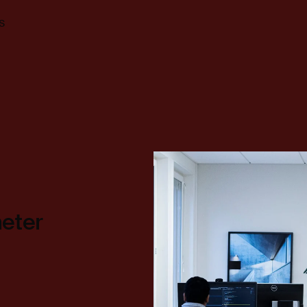
s
heter