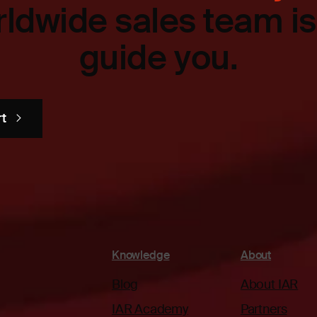
ldwide sales team is
guide you.
rt
Knowledge
About
Blog
About IAR
IAR Academy
Partners