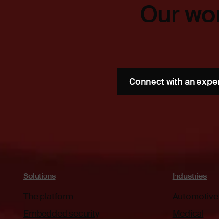
Our wor
Connect with an expe
Solutions
Industries
The platform
Automotive
Embedded security
Medical