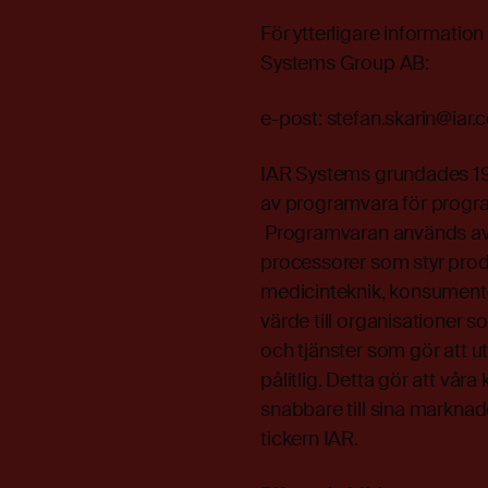
För ytterligare informatio
Systems Group AB:
e-post:
stefan.skarin@iar
IAR Systems grundades 198
av programvara för progr
Programvaran används av 
processorer som styr prod
medicinteknik, konsumentel
värde till organisationer s
och tjänster som gör att u
pålitlig. Detta gör att vår
snabbare till sina markn
tickern IAR.