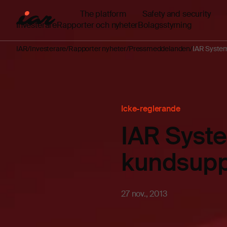
The platform
Safety and security
Investerare
Rapporter och nyheter
Bolagsstyrning
IAR
Investerare
Rapporter nyheter
Pressmeddelanden
IAR System
Icke-reglerande
IAR Syste
kundsupp
27 nov., 2013