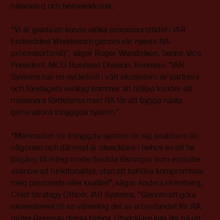
hälsovård och hemelektronik.
“Vi är glada att kunna utöka processorstödet i IAR
Embedded Workbench genom vår nyaste RA-
processorfamilj”, säger Roger Wendelken, Senior Vice
President, MCU Business Division, Renesas. ”IAR
Systems har en nyckelroll i vårt ekosystem av partners
och företagets verktyg kommer att hjälpa kunder att
maximera fördelarna med RA för att bygga nästa
generations inbyggda system.”
“Marknaden för inbyggda system rör sig snabbare än
någonsin och därmed är utvecklare i behov av att ha
tillgång till integrerade flexibla lösningar som erbjuder
avancerad funktionalitet, utan att behöva kompromissa
med prestanda eller kvalitet”, säger Anders Holmberg,
Chief Strategy Officer, IAR Systems. ”Genom att göra
ekosystemet till en väsentlig del av erbjudandet för RA
möter Renesas dessa behov. Utvecklare kan lita på att