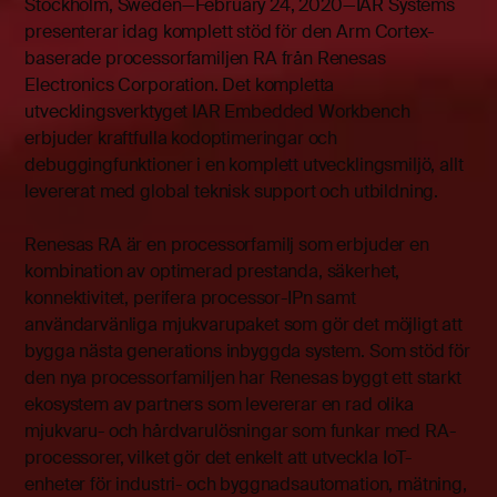
Stockholm, Sweden—February 24, 2020—IAR Systems
presenterar idag komplett stöd för den Arm Cortex-
baserade processorfamiljen RA från Renesas
Electronics Corporation. Det kompletta
utvecklingsverktyget IAR Embedded Workbench
erbjuder kraftfulla kodoptimeringar och
debuggingfunktioner i en komplett utvecklingsmiljö, allt
levererat med global teknisk support och utbildning.
Renesas RA är en processorfamilj som erbjuder en
kombination av optimerad prestanda, säkerhet,
konnektivitet, perifera processor-IPn samt
användarvänliga mjukvarupaket som gör det möjligt att
bygga nästa generations inbyggda system. Som stöd för
den nya processorfamiljen har Renesas byggt ett starkt
ekosystem av partners som levererar en rad olika
mjukvaru- och hårdvarulösningar som funkar med RA-
processorer, vilket gör det enkelt att utveckla IoT-
enheter för industri- och byggnadsautomation, mätning,