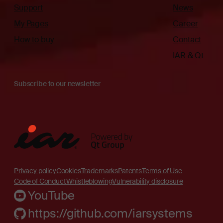
Support
News
My Pages
Career
How to buy
Contact
IAR & Qt
Subscribe to our newsletter
Privacy policy
Cookies
Trademarks
Patents
Terms of Use
Code of Conduct
Whistleblowing
Vulnerability disclosure
YouTube
https://github.com/iarsystems