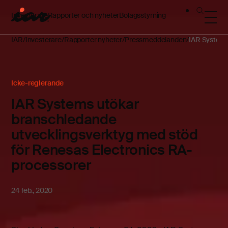
Investerare
Rapporter och nyheter
Bolagsstyrning
IAR
Investerare
Rapporter nyheter
Pressmeddelanden
IAR Systems
Icke-reglerande
IAR Systems utökar
branschledande
utvecklingsverktyg med stöd
för Renesas Electronics RA-
processorer
24 feb., 2020