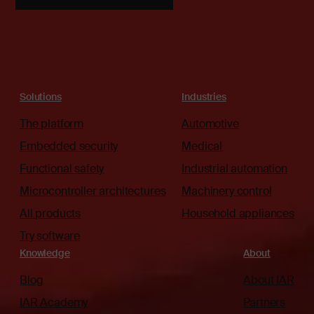
Solutions
Industries
The platform
Automotive
Embedded security
Medical
Functional safety
Industrial automation
Microcontroller architectures
Machinery control
All products
Household appliances
Try software
Knowledge
About
Blog
About IAR
IAR Academy
Partners