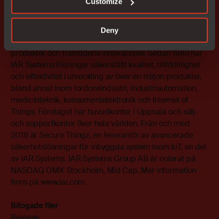
Customize
IAR Systems erbjuder programvara för programmering
av processorer i inbyggda system. Programvaran gör
Deny
det möjligt för företag världen över att skapa nutidens
produkter och framtidens innovationer. Sedan 1983 har
IAR Systems lösningar säkerställt kvalitet, tillförlitlighet
och effektivitet i utveckling av över en miljon produkter,
bland annat inom fordonsindustri, industriautomation,
medicinteknik, konsumentelektronik och Internet of
Things. Företaget har huvudkontor i Uppsala och sälj-
och supportkontor över hela världen. Från och med
2018 är Secure Thingz, en leverantör av avancerade
säkerhetslösningar för inbyggda system inom IoT, en del
av IAR Systems. IAR Systems Group AB är noterat på
NASDAQ OMX Stockholm, Mid Cap. Mer information
finns på
www.iar.com
.
Bifogade filer
Release