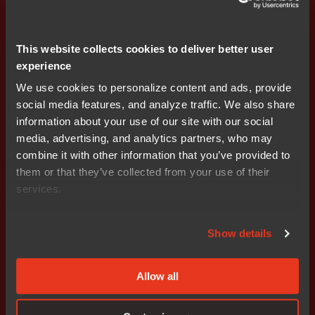
Stöd för Renesas RA finns från version 8.50 av IAR
Embedded Workbench for Arm. Verktygen visar på
This website collects cookies to deliver better user
embedded world 2020, 25-27 februari i Nürnberg i
experience
Tyskland. Mer teknisk information finns också på
www.iar.com/iar-embedded-workbench/tools-for-arm
.
We use cookies to personalize content and ads, provide
social media features, and analyze traffic. We also share
### Slut
information about your use of our site with our social
media, advertising, and analytics partners, who may
Kontaktpersoner på IAR Systems Group AB
combine it with other information that you’ve provided to
them or that they’ve collected from your use of their
Josefin Skarin, IR-kontakt, IAR Systems Group AB
services.
Email:
josefin.skarin@iar.com
Show details
Stefan Skarin, VD och koncernchef, IAR Systems Group
AB
Email:
stefan.skarin@iar.com
Allow all
Om IAR Systems