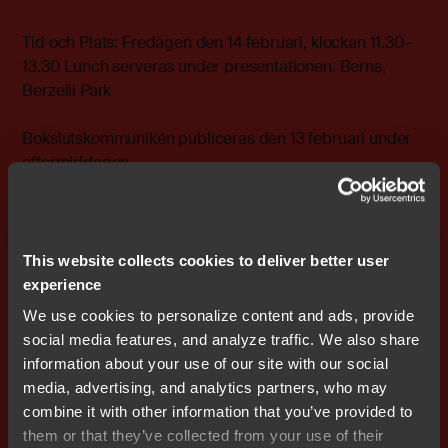
Tid och Plats: Fredagen den 14 februari, klockan 11.30-
13.30 Lunch serveras under presentationen. Berns,
Berzelli Park
Bokslutskommunikén publiceras den 13 februari under
eftermiddagen.
Anmäl dig till Agneta Forssén mailto:agneta@nocom.se
eller på telefon 0708-65 10 03.
This website collects cookies to deliver better user
Varmt välkommen !
experience
We use cookies to personalize content and ads, provide
------------------------------------------------------------ Denna
social media features, and analyze traffic. We also share
information skickades av Waymaker
information about your use of our site with our social
http://www.waymaker.se
media, advertising, and analytics partners, who may
combine it with other information that you’ve provided to
them or that they’ve collected from your use of their