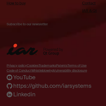
How to buy
Contact
IAR & Qt
Subscribe to our newsletter
Privacy policy
Cookies
Trademarks
Patents
Terms of Use
Code of Conduct
Whistleblowing
Vulnerability disclosure
YouTube
https://github.com/iarsystems
Linkedin