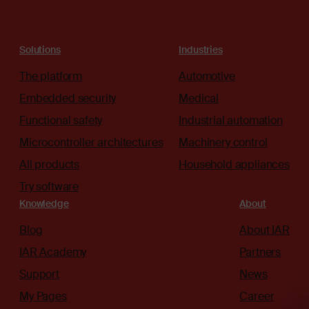
Solutions
Industries
The platform
Automotive
Embedded security
Medical
Functional safety
Industrial automation
Microcontroller architectures
Machinery control
All products
Household appliances
Try software
Knowledge
About
Blog
About IAR
IAR Academy
Partners
Support
News
My Pages
Career