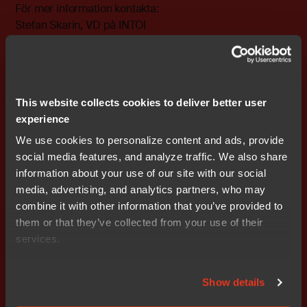
För mer information kontakta:
Stefan Skarin, VD på INTOI
mobil: 070 - 865 10 05
e-post: stefan.skarin@INTOI.se
Bifogade filer
This website collects cookies to deliver better user
wkr0001.pdf
experience
We use cookies to personalize content and ads, provide
social media features, and analyze traffic. We also share
information about your use of our site with our social
Prenumerera på IR nyheter
media, advertising, and analytics partners, who may
combine it with other information that you’ve provided to
them or that they’ve collected from your use of their
services.
Show details