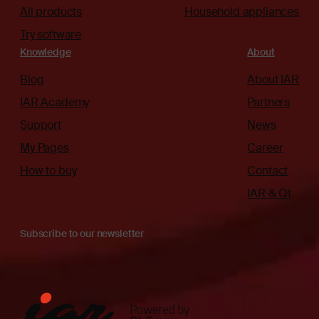
All products
Household appliances
Try software
Knowledge
About
Blog
About IAR
IAR Academy
Partners
Support
News
My Pages
Career
How to buy
Contact
IAR & Qt
Subscribe to our newsletter