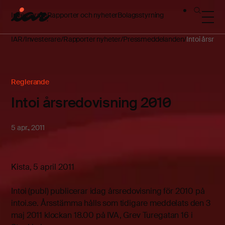
Investerare
Rapporter och nyheter
Bolagsstyrning
IAR
Investerare
Rapporter nyheter
Pressmeddelanden
Intoi årsred
Reglerande
Intoi årsredovisning 2010
5 apr., 2011
Kista, 5 april 2011
Intoi (publ) publicerar idag årsredovisning för 2010 på
intoi.se. Årsstämma hålls som tidigare meddelats den 3
maj 2011 klockan 18.00 på IVA, Grev Turegatan 16 i