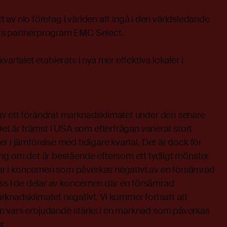
ett av nio företag i världen att ingå i den världsledande
:s partnerprogram EMC Select.
vartalet etablerats i nya mer effektiva lokaler i
v ett förändrat marknadsklimatet under den senare
Det är främst i USA som efterfrågan varierat stort
r i jämförelse med tidigare kvartal. Det är dock för
ing om det är bestående eftersom ett tydligt mönster
elar i koncernen som påverkas negativt av en försämrad
oss i de delar av koncernen där en försämrad
rknadsklimatet negativt. Vi kommer fortsatt att
n vars erbjudande stärks i en marknad som påverkas
r.