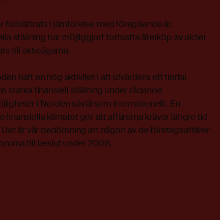
 förbättrats i jämförelse med föregående år.
la ställning har möjliggjort fortsatta återköp av aktier
s till aktieägarna.
n haft en hög aktivitet i att utvärdera ett flertal
s starka finansiell ställning under rådande
igheter i Norden såväl som internationellt. En
inansiella klimatet gör att affärerna kräver längre tid
. Det är vår bedömning att någon av de företagsaffärer
komma till beslut under 2008.