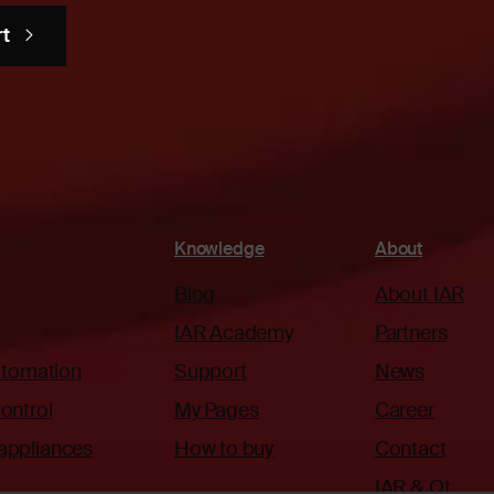
rt
Knowledge
About
Blog
About IAR
IAR Academy
Partners
automation
Support
News
ontrol
My Pages
Career
appliances
How to buy
Contact
IAR & Qt