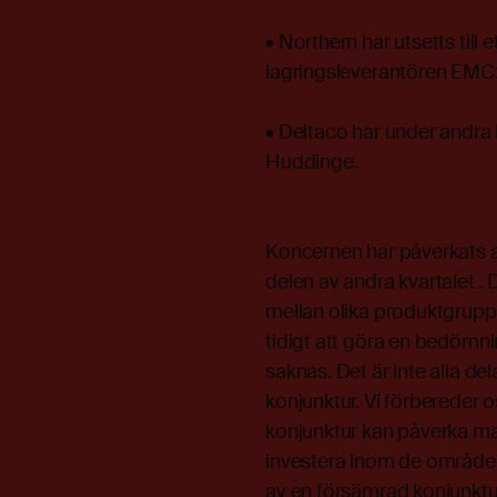
• Northern har utsetts till 
lagringsleverantören EMC
• Deltaco har under andra k
Huddinge.
Koncernen har påverkats a
delen av andra kvartalet . 
mellan olika produktgruppe
tidigt att göra en bedömn
saknas. Det är inte alla d
konjunktur. Vi förbereder 
konjunktur kan påverka ma
investera inom de område
av en försämrad konjunktu