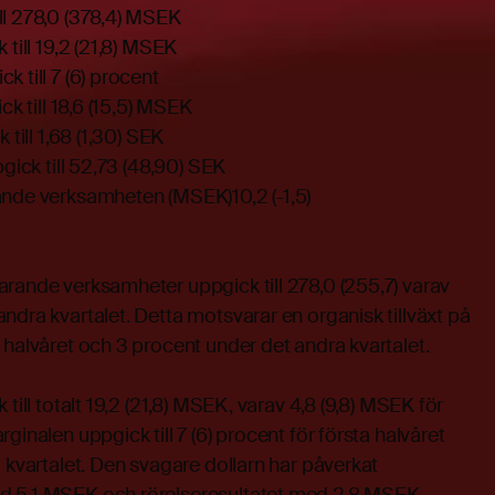
ll 278,0 (378,4) MSEK
 till 19,2 (21,8) MSEK
 till 7 (6) procent
ck till 18,6 (15,5) MSEK
 till 1,68 (1,30) SEK
pgick till 52,73 (48,90) SEK
ande verksamheten (MSEK)10,2 (-1,5)
rande verksamheter uppgick till 278,0 (255,7) varav
ndra kvartalet. Detta motsvarar en organisk tillväxt på
 halvåret och 3 procent under det andra kvartalet.
till totalt 19,2 (21,8) MSEK, varav 4,8 (9,8) MSEK för
ginalen uppgick till 7 (6) procent för första halvåret
a kvartalet. Den svagare dollarn har påverkat