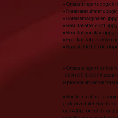
• Omsättningen uppgick ti
• Rörelseresultatet uppgick
• Rörelsemarginalen uppgick
• Resultat efter skatt uppgi
• Resultat per aktie uppgick
• Eget kapital per aktie up
• Kassaflöde från den löp
• Omsättningen från kvarva
128,9 (125,4) MSEK under a
9 procent under det första
• Rörelseresultatet uppgick 
andra kvartalet. Rörelsemar
och 4 (6) procent för andr