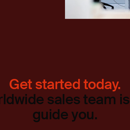
Get started today.
ldwide sales team is
guide you.