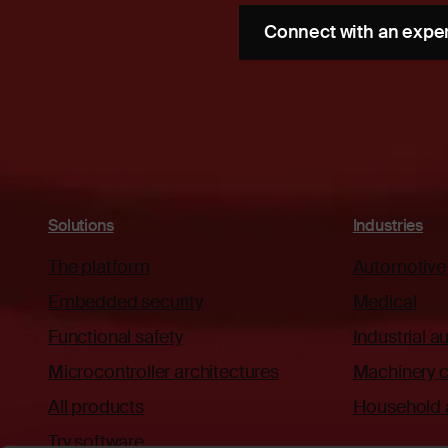
Connect with an expe
Solutions
Industries
The platform
Automotive
Embedded security
Medical
Functional safety
Industrial 
Microcontroller architectures
Machinery c
All products
Household 
Try software