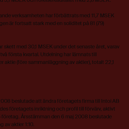
d 5,1 MSEK och rörelseresultatet med 2,8 MSEK.
pande verksamheten har förbättrats med 11,7 MSEK
gen är fortsatt stark med en soliditet på 81 (79)
ar skett med 30,1 MSEK under det senaste året, varav
å första kvartal. Utdelning har lämnats till
 aktie (före sammanläggning av aktier), totalt 22,1
8 beslutade att ändra företagets firma till Intoi AB
es företagets inriktning och profil till förvärv, aktivt
IT-företag. Årsstämman den 6 maj 2008 beslutade
av aktier 1:10.