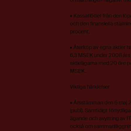
omsättningen negativt me
• Kassaflödet från den lö
och den finansiella ställnin
procent.
• Återköp av egna aktier h
6,3 MSEK under 2008 års tv
aktieägarna med 20 öre per
MSEK.
Viktiga händelser
• Årsstämman den 6 maj 200
(publ). Samtidigt förtydligad
ägande och avyttring av 
också om sammanläggning 