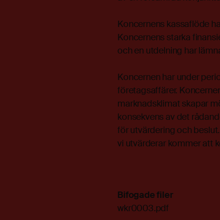
Koncernens kassaflöde har
Koncernens starka finansiel
och en utdelning har lämnat
Koncernen har under periode
företagsaffärer. Koncernen
marknadsklimat skapar möjl
konsekvens av det rådande f
för utvärdering och beslut
vi utvärderar kommer att 
Bifogade filer
wkr0003.pdf