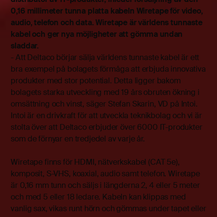
0,16 millimeter tunna platta kabeln Wiretape för video,
audio, telefon och data. Wiretape är världens tunnaste
kabel och ger nya möjligheter att gömma undan
sladdar.
- Att Deltaco börjar sälja världens tunnaste kabel är ett
bra exempel på bolagets förmåga att erbjuda innovativa
produkter med stor potential. Detta ligger bakom
bolagets starka utveckling med 19 års obruten ökning i
omsättning och vinst, säger Stefan Skarin, VD på Intoi.
Intoi är en drivkraft för att utveckla teknikbolag och vi är
stolta över att Deltaco erbjuder över 6000 IT-produkter
som de förnyar en tredjedel av varje år.
Wiretape finns för HDMI, nätverkskabel (CAT 5e),
komposit, S-VHS, koaxial, audio samt telefon. Wiretape
är 0,16 mm tunn och säljs i längderna 2, 4 eller 5 meter
och med 5 eller 18 ledare. Kabeln kan klippas med
vanlig sax, vikas runt hörn och gömmas under tapet eller