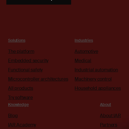
Solutions
Industries
The platform
Automotive
Embedded security
Medical
Functional safety
Industrial automation
Microcontroller architectures
Machinery control
All products
Household appliances
Try software
Knowledge
About
Blog
About IAR
IAR Academy
Partners