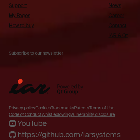
Support
News
My Pages
Career
How to buy
Contact
IAR & Qt
Subscribe to our newsletter
Privacy policy
Cookies
Trademarks
Patents
Terms of Use
Code of Conduct
Whistleblowing
Vulnerability disclosure
YouTube
https://github.com/iarsystems