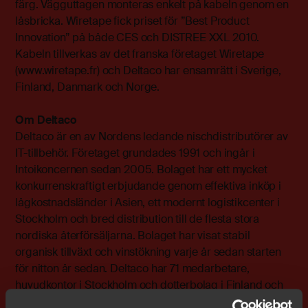
färg. Vägguttagen monteras enkelt på kabeln genom en
låsbricka. Wiretape fick priset för ”Best Product
Innovation” på både CES och DISTREE XXL 2010.
Kabeln tillverkas av det franska företaget Wiretape
(
www.wiretape.fr
) och Deltaco har ensamrätt i Sverige,
Finland, Danmark och Norge.
Om Deltaco
Deltaco är en av Nordens ledande nischdistributörer av
IT-tillbehör. Företaget grundades 1991 och ingår i
Intoikoncernen sedan 2005. Bolaget har ett mycket
konkurrenskraftigt erbjudande genom effektiva inköp i
lågkostnadsländer i Asien, ett modernt logistikcenter i
Stockholm och bred distribution till de flesta stora
nordiska återförsäljarna. Bolaget har visat stabil
organisk tillväxt och vinstökning varje år sedan starten
för nitton år sedan. Deltaco har 71 medarbetare,
huvudkontor i Stockholm och dotterbolag i Finland och
Danmark. För mer information se
www.deltaco.se
.