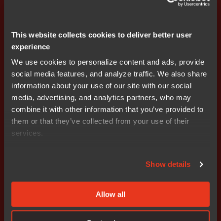
För ytterligare information kontakta:
Stefan Skarin, vd och koncernchef INTOI +46 708 65 10
This website collects cookies to deliver better user
05
stefan.skarin@intoi.se
experience
Khazar Amini, marknadschef Deltaco +46 8 555 762
We use cookies to personalize content and ads, provide
46
khazar@deltaco.se
social media features, and analyze traffic. We also share
information about your use of our site with our social
Intoi AB (publ) grundades 1985 och är noterat på
media, advertising, and analytics partners, who may
NASDAQ OMX i Stockholm. Affärsidén är förvärv, aktivt
combine it with other information that you’ve provided to
ägande och avyttring av IT-bolag. Intoi äger och
them or that they’ve collected from your use of their
utvecklar IAR Systems, Deltaco och Northern som alla
services.
har innovativ teknologi, stor potential och skalbar
affärsmodell. Intoi är en drivkraft för tillväxt och
lönsamhet genom att aktivt driva försäljningsstrategi,
Show details
produkterbjudande och bolagsstyrning i teknikbolag.
Allow all
Bifogade filer
wkr0001.pdf