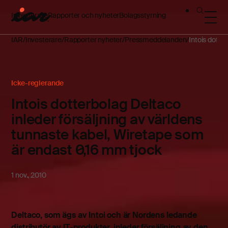
Investerare
Rapporter och nyheter
Bolagsstyrning
IAR
Investerare
Rapporter nyheter
Pressmeddelanden
Intois dotte
Icke-reglerande
Intois dotterbolag Deltaco
inleder försäljning av världens
tunnaste kabel, Wiretape som
är endast 0,16 mm tjock
1 nov., 2010
Deltaco, som ägs av Intoi och är Nordens ledande
distributör av IT-produkter, inleder försäljning av den