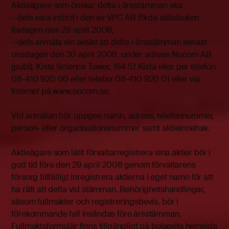
Aktieägare som önskar delta i årsstämman ska
– dels vara införd i den av VPC AB förda aktieboken
tisdagen den 29 april 2008,
– dels anmäla sin avsikt att delta i årsstämman senast
onsdagen den 30 april 2008, under adress Nocom AB
(publ), Kista Science Tower, 164 51 Kista eller per telefon
08-410 920 00 eller telefax 08-410 920 01 eller via
Internet på www.nocom.se.
Vid anmälan bör uppges namn, adress, telefonnummer,
person- eller organisationsnummer samt aktieinnehav.
Aktieägare som låtit förvaltarregistrera sina aktier bör i
god tid före den 29 april 2008 genom förvaltarens
försorg tillfälligt inregistrera aktierna i eget namn för att
ha rätt att delta vid stämman. Behörighetshandlingar,
såsom fullmakter och registreringsbevis, bör i
förekommande fall insändas före årsstämman.
Fullmaktsformulär finns tillgängligt på bolagets hemsida