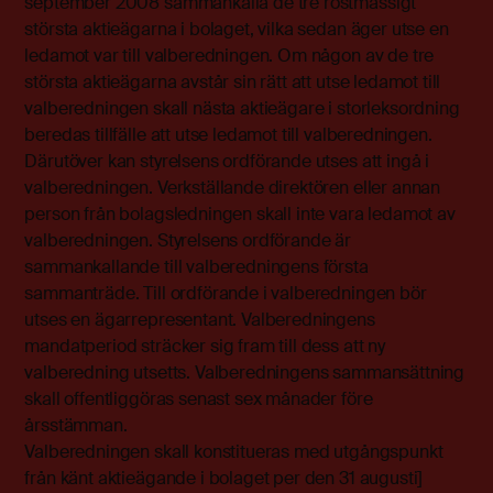
september 2008 sammankalla de tre röstmässigt
största aktieägarna i bolaget, vilka sedan äger utse en
ledamot var till valberedningen. Om någon av de tre
största aktieägarna avstår sin rätt att utse ledamot till
valberedningen skall nästa aktieägare i storleksordning
beredas tillfälle att utse ledamot till valberedningen.
Därutöver kan styrelsens ordförande utses att ingå i
valberedningen. Verkställande direktören eller annan
person från bolagsledningen skall inte vara ledamot av
valberedningen. Styrelsens ordförande är
sammankallande till valberedningens första
sammanträde. Till ordförande i valberedningen bör
utses en ägarrepresentant. Valberedningens
mandatperiod sträcker sig fram till dess att ny
valberedning utsetts. Valberedningens sammansättning
skall offentliggöras senast sex månader före
årsstämman.
Valberedningen skall konstitueras med utgångspunkt
från känt aktieägande i bolaget per den 31 augusti]