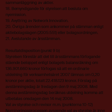
sammanläggning av aktier.
18. Bemyndigande för styrelsen att besluta om
nyemission.
19. Avyttring av Network Innovation.
20. Övriga ärenden som ankommer på stämman enligt
aktiebolagslagen (2005:551) eller bolagsordningen.
21. Avslutande av årsstämman.
Resultatdisposition (punkt 9 b)
Styrelsen föreslår att det till årsstämmans förfogande
stående beloppet enligt bolagets balansräkning om
136.901.660 kronor förfogas så att en ordinarie
utdelning för verksamhetsåret 2007 lämnas om 0,20
kronor per aktie, totalt 22.418.123 kronor. Förslag på
avstämningsdag är fredagen den 9 maj 2008. Med
denna avstämningsdag beräknas utdelning komma att
utbetalas onsdagen den 14 maj 2008.
Val av styrelse och revisor m.m. (punkterna 10-12)
Nomineringsprocessen avseende val av styrelse är inne