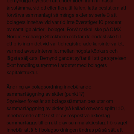
bemyndiga styrelsen att under tiden fram till nästa
årsstämma, vid ett eller flera tillfällen, fatta beslut om att
förvärva sammanlagt så många aktier av serie B att
bolagets innehav vid var tid inte överstiger 10 procent
av samtliga aktier i bolaget. Förvärv skall ske på OMX
Nordic Exchange Stockholm och får då endast ske till
ett pris inom det vid var tid registrerade kursintervallet,
varmed avses intervallet mellan högsta köpkurs och
lägsta säljkurs. Bemyndigandet syftar till att ge styrelsen
ökat handlingsutrymme i arbetet med bolagets
kapitalstruktur.
Ändring av bolagsordning innebärande
sammanläggning av aktier (punkt 17)
Styrelsen föreslår att bolagsstämman beslutar om
sammanläggning av aktier (så kallad omvänd split) 1:10,
innebärande att 10 aktier av respektive aktieslag
sammanläggs till en aktie av samma aktieslag. Förslaget
innebär att § 5 i bolagsordningen ändras på så sätt att