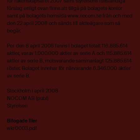
för räkenskapsåret 2007 samt styrelsens fullständiga
förslag enligt ovan finns att tillgå på bolagets kontor
samt på bolagets hemsida www.nocom.se från och med
den 22 april 2008 och sänds till aktieägare som så
begär.
Per den 8 april 2008 fanns i bolaget totalt 116.885.614
aktier, varav 1.000.000 aktier av serie A och 115.885.614
aktier av serie B, motsvarande sammanlagt 125.885.614
röster. Bolaget innehar för närvarande 6.346.000 aktier
av serie B.
Stockholm i april 2008
NOCOM AB (publ)
Styrelsen
Bifogade filer
wkr0003.pdf