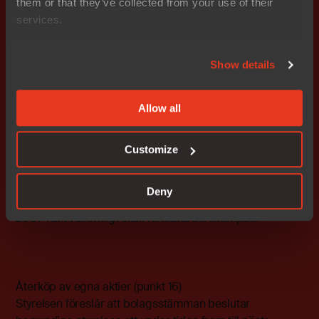
them or that they’ve collected from your use of their
Ändring av bolagsordning innebärande firmaändring
services.
(punkt 14)
Styrelsen föreslår att bolagsstämman beslutar om
ändring av § 1 i bolagsordningen innebärande ändring
Show details
av bolagets firma. Bestämmelsen enligt § 1 i
bolagsordningen föreslås få följande lydelse: ”Bolagets
Allow all
firma är IntoI AB (publ).”
Principer för ersättning och andra anställningsvillkor för
Customize
ledande befattningshavare (punkt 15)
Styrelsen föreslår att de riktlinjer för ersättning till
Deny
ledande befattningshavare som antogs på årsstämman
2007 i allt väsentligt skall fortsätta att tillämpas.
Återköp av egna aktier (punkt 16)
Styrelsen föreslår att bolagsstämman beslutar