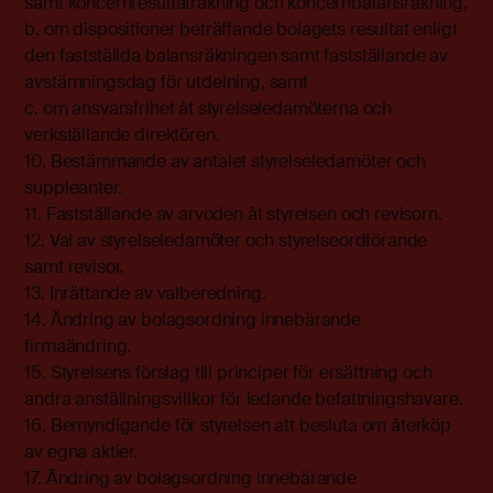
samt koncernresultaträkning och koncernbalansräkning,
b. om dispositioner beträffande bolagets resultat enligt
den fastställda balansräkningen samt fastställande av
avstämningsdag för utdelning, samt
c. om ansvarsfrihet åt styrelseledamöterna och
verkställande direktören.
10. Bestämmande av antalet styrelseledamöter och
suppleanter.
11. Fastställande av arvoden åt styrelsen och revisorn.
12. Val av styrelseledamöter och styrelseordförande
samt revisor.
13. Inrättande av valberedning.
14. Ändring av bolagsordning innebärande
firmaändring.
15. Styrelsens förslag till principer för ersättning och
andra anställningsvillkor för ledande befattningshavare.
16. Bemyndigande för styrelsen att besluta om återköp
av egna aktier.
17. Ändring av bolagsordning innebärande