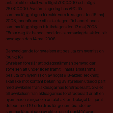
antalet aktier skall vara lägst 7.000.000 och högst
28.000.000. Avstämningsdag hos VPC för
sammanläggningen föreslås vara fredagen den 16 maj
2008, innebärande att sista dagen för handel innan
sammanläggningen blir tisdagen den 13 maj 2008.
Första dag för handel med den sammanlagda aktien blir
onsdagen den 14 maj 2008.
Bemyndigande för styrelsen att besluta om nyemission
(punkt 18)
Styrelsen föreslår att bolagsstämman bemyndigar
styrelsen att under tiden fram till nästa årsstämma
besluta om nyemission av högst 9 B-aktier. Teckning
skall ske mot kontant betalning av styrelsen utsedd part
med avvikelse från aktieägarnas företrädesrätt. Skälet
till avvikelsen från aktieägarnas företrädesrätt är att en
nyemission varigenom antalet aktier i bolaget blir jämt
delbart med 10 erfordras för genomförandet av
sammanläggningen av aktier enligt punkt 17 ovan.