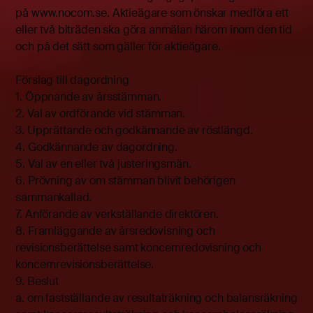
på www.nocom.se. Aktieägare som önskar medföra ett
eller två biträden ska göra anmälan härom inom den tid
och på det sätt som gäller för aktieägare.
Förslag till dagordning
1. Öppnande av årsstämman.
2. Val av ordförande vid stämman.
3. Upprättande och godkännande av röstlängd.
4. Godkännande av dagordning.
5. Val av en eller två justeringsmän.
6. Prövning av om stämman blivit behörigen
sammankallad.
7. Anförande av verkställande direktören.
8. Framläggande av årsredovisning och
revisionsberättelse samt koncernredovisning och
koncernrevisionsberättelse.
9. Beslut
a. om fastställande av resultaträkning och balansräkning