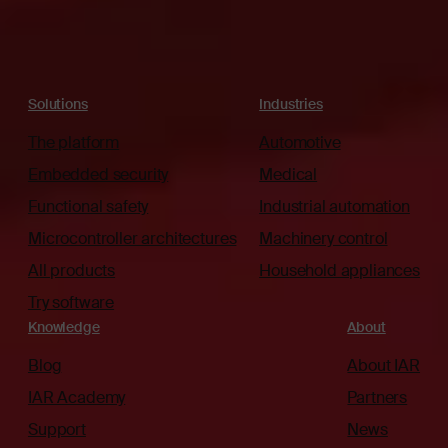
Solutions
Industries
The platform
Automotive
Embedded security
Medical
Functional safety
Industrial automation
Microcontroller architectures
Machinery control
All products
Household appliances
Try software
Knowledge
About
Blog
About IAR
IAR Academy
Partners
Support
News