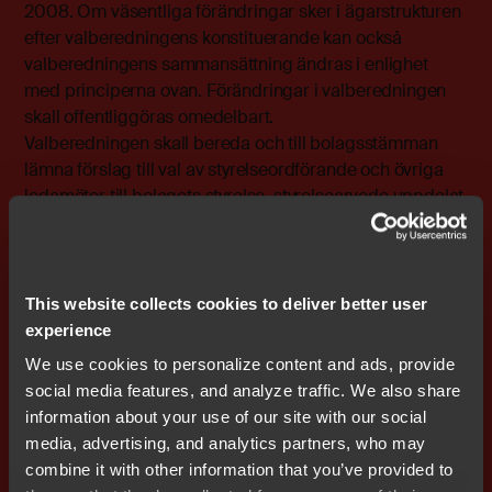
2008. Om väsentliga förändringar sker i ägarstrukturen
efter valberedningens konstituerande kan också
valberedningens sammansättning ändras i enlighet
med principerna ovan. Förändringar i valberedningen
skall offentliggöras omedelbart.
Valberedningen skall bereda och till bolagsstämman
lämna förslag till val av styrelseordförande och övriga
ledamöter till bolagets styrelse, styrelsearvode uppdelat
mellan ordförande och övriga ledamöter samt eventuell
ersättning för utskottsarbete, val av och arvode till
revisor, beslut om principer för utseende av
valberedning samt ordförande vid årsstämman.
This website collects cookies to deliver better user
Arvode skall ej utgå till valberedningens ledamöter.
experience
Valberedningen skall ha rätt att, efter godkännande av
We use cookies to personalize content and ads, provide
styrelsens ordförande, belasta bolaget med kostnader
social media features, and analyze traffic. We also share
för exempelvis rekryteringskonsulter eller andra
information about your use of our site with our social
kostnader som erfordras för att valberedningen skall
media, advertising, and analytics partners, who may
kunna fullgöra sitt uppdrag.
combine it with other information that you’ve provided to