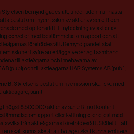
yrelsen bemyndigades att, under tiden intill nästa
tta beslut om · nyemission av aktier av serie B och
enade med optionsrätt till nyteckning av aktier av
ning och/eller med bestämmelse om apport och att
ktieägarnas företrädesrätt. Bemyndigandet skall
 emissioner i syfte att erlägga vederlag i samband
ndena till aktieägarna och innehavarna av
 AB (publ) och till aktieägarna i IAR Systems AB (publ),
serie B. Styrelsens beslut om nyemission skall ske med
ga aktieägare, samt
t högst 8.500.000 aktier av serie B mot kontant
stämmelse om apport eller kvittning eller eljest med
a avvika från aktieägarnas företrädesrätt. Skälet till att
tten skall kunna ske är att bolaget skall kunna emittera