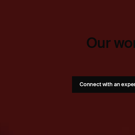
Our wor
Connect with an expe