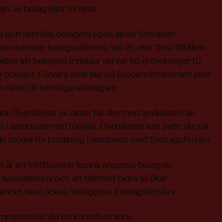
v av bolag eller rörelser.
 och överlåta bolagets egna aktier Styrelsen
a ordinarie bolagsstämma, vid ett eller flera tillfällen ·
ier att bolagets innehav vid var tid ej överstiger 10
 i bolaget. Förvärv skall ske på Stockholmsbörsen eller
iktas till samtliga aktieägare.
ier. Överlåtelse av aktier får ske med avvikelse från
tt i samband med förvärv. Överlåtelse kan även ske på
kvida medel för betalning i samband med företagsförvärv.
 är att fortlöpande kunna anpassa bolagets
ts kapitalbehov och att därmed bidra till ökat
ndet skall också möjliggöra företagsförvärv.
ammanträde Vid ett konstituerande