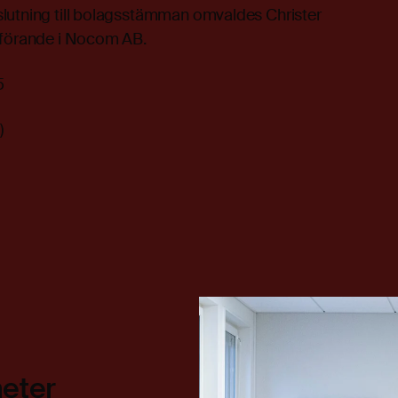
lutning till bolagsstämman omvaldes Christer
dförande i Nocom AB.
5
)
heter