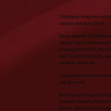
Utdelning I enlighet med f
verksamhetsåret 2004.
Val av styrelse Till ordin
Stefan Skarin. Nyval skedd
företaget Pidell AS, Norge,
AVE Holding AB (publ), sa
direktör i Alted AB.
Styrelseledamöterna Mon
avböjt omval
Ändring av bolagsordninge
bolagets aktiekapital ska
kronor. Vidare skall bolaget