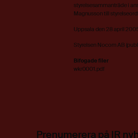
styrelsesammanträde i ans
Magnusson till styrelseor
Uppsala den 28 april 200
Styrelsen Nocom AB (publ
Bifogade filer
wkr0001.pdf
Prenumerera på IR ny