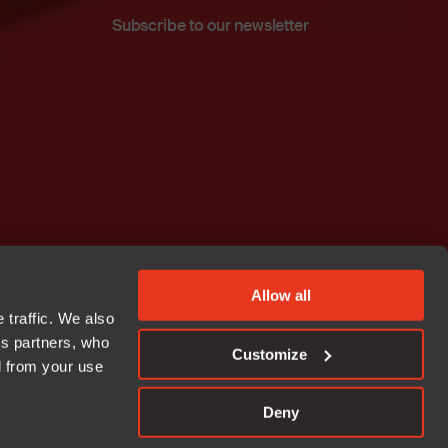
Subscribe to our newsletter
Allow all
 traffic. We also
cs partners, who
Customize
d from your use
Deny