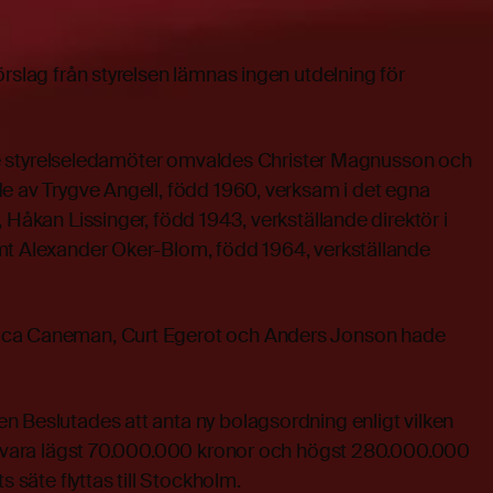
örslag från styrelsen lämnas ingen utdelning för
arie styrelseledamöter omvaldes Christer Magnusson och
e av Trygve Angell, född 1960, verksam i det egna
 Håkan Lissinger, född 1943, verkställande direktör i
mt Alexander Oker-Blom, född 1964, verkställande
ica Caneman, Curt Egerot och Anders Jonson hade
n Beslutades att anta ny bolagsordning enligt vilken
ll vara lägst 70.000.000 kronor och högst 280.000.000
s säte flyttas till Stockholm.