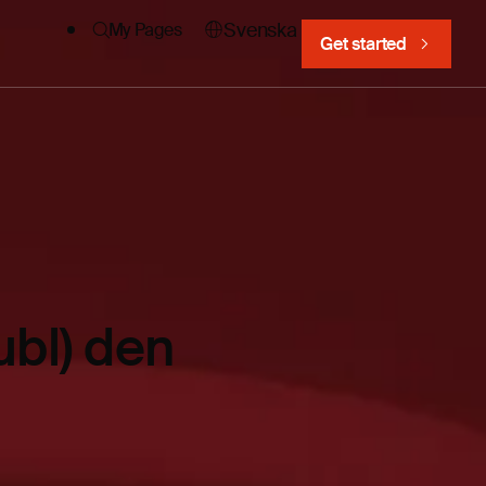
Svenska
My Pages
Get started
bl) den