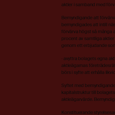
aktier i samband med förvär
Bemyndigande att förvärva
bemyndigades att intill näst
förvärva högst så många akt
procent av samtliga aktier
genom ett erbjudande som r
· avyttra bolagets egna akt
aktieägarnas företrädesrä
börs i syfte att erhålla li
Syftet med bemyndigandet
kapitalstruktur till bolage
aktieägarvärde. Bemyndiga
Konstituerande styrelses