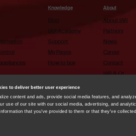
Knowledge
About
Blog
About IAR
IAR Academy
Partners
automation
Support
News
ontrol
My Pages
Career
appliances
How to buy
Contact
IAR & Qt
ies to deliver better user experience
ize content and ads, provide social media features, and analyze
r use of our site with our social media, advertising, and analyti
information that you’ve provided to them or that they’ve collecte
ode of Conduct
Whistleblowing
Vulnerability disclosure
systems
Linkedin