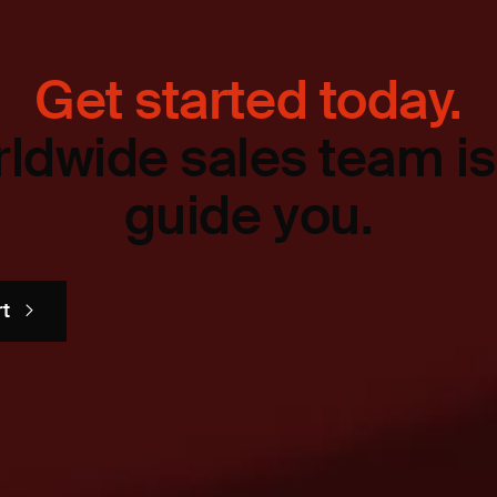
Get started today.
ldwide sales team is
guide you.
rt