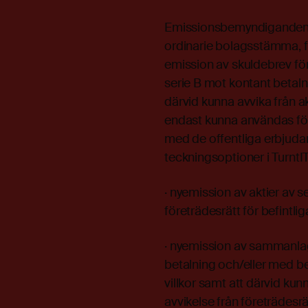
Emissionsbemyndiganden St
ordinarie bolagsstämma, fa
emission av skuldebrev för
serie B mot kontant betal
därvid kunna avvika från a
endast kunna användas för
med de offentliga erbjuda
teckningsoptioner i TurntIT
· nyemission av aktier av 
företrädesrätt för befintli
· nyemission av sammanlag
betalning och/eller med be
villkor samt att därvid kunn
avvikelse från företrädesrä