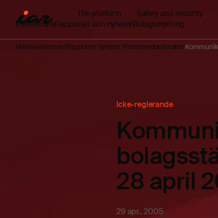
The platform
Safety and security
Investerare
Rapporter och nyheter
Bolagsstyrning
IAR
Investerare
Rapporter nyheter
Pressmeddelanden
Kommuniké 
Icke-reglerande
Kommunik
bolagsst
28 april 
29 apr., 2005