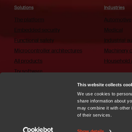
Solutions
Industries
The platform
Automotive
Embedded security
Medical
Functional safety
Industrial 
Microcontroller architectures
Machinery c
All products
Household 
Try software
This website collects cook
We use cookies to personal
share information about you
may combine it with other 
Privacy policy
Cookies
Trademarks
Patents
Terms of Use
C
of their services.
YouTube
https://github.com/iar
Show details