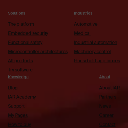
Solutions
Industries
The platform
Automotive
Embedded security
Medical
Functional safety
Industrial automation
Microcontroller architectures
Machinery control
All products
Household appliances
Try software
Knowledge
About
Blog
About IAR
IAR Academy
Partners
Support
News
My Pages
Career
How to buy
Contact