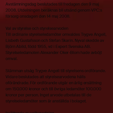
Avstämningsdag beslutades till fredagen den 9 maj
2008. Utdelningen beräknas bli utsänd genom VPC:s
försorg onsdagen den 14 maj 2008.
Val av styrelse och styrelsearvoden
Till ordinarie styrelseledamöter omvaldes Trygve Angell,
Lisbeth Gustafsson och Stefan Skarin. Nyval skedde av
Björn Abild, född 1955, vd i Expert Svenska AB.
Styrelseledamoten Alexander Oker-Blom hade avböjt
omval.
Stämman utsåg Trygve Angell till styrelsens ordförande.
Vidare beslutades att styrelsearvodena hålls
oförändrade. För ordförande utgår en årlig ersättning
om 150.000 kronor och till övriga ledamöter 100.000
kronor per person. Inget arvode utbetalas till de
styrelseledamöter som är anställda i bolaget.