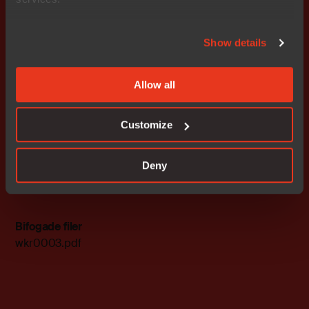
antalet aktier i bolaget är jämt delbart med tio för
genomförandet av den omvända spliten.
Show details
Avyttring av Network Innovation
Årsstämman beslutade godkänna TurnIT Development
Allow all
AB:s överlåtelse av samtliga aktier i Network Innovation
NI Aktiebolag till Evilem AB.
Customize
Stockholm tisdagen den 6 maj 2008
Styrelsen
Deny
Nocom AB (publ)
Bifogade filer
wkr0003.pdf