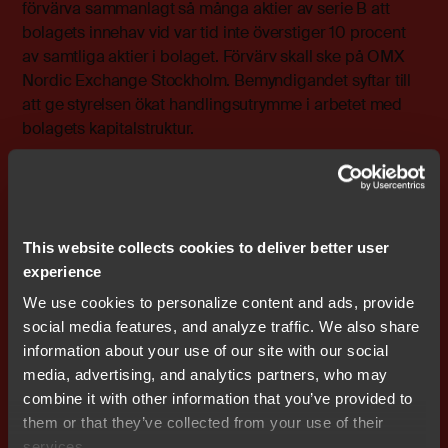
förvärva sammanlagt så många aktier av serie B att
bolagets innehav vid var tid inte överstiger 10 procent
av samtliga aktier i bolaget. Förvärv skall ske på OMX
Nordic Exchange Stockholm. Bemyndigandet syftar till
att ge styrelsen ökat handlingsutrymme i arbetet med
bolagets kapitalstruktur.
Omvänd split
I enlighet med styrelsens förslag beslutade årsstämman
om sammanläggning av aktier, så kallad omvänd split,
1:10. Detta innebär att 10 aktier sammanläggs till en
This website collects cookies to deliver better user
aktie. Avstämningsdag hos VPC för sammanläggningen
experience
blir fredagen den 16 maj 2008 och sista dagen för
We use cookies to personalize content and ads, provide
handel innan sammanläggningen blir tisdagen den 13
social media features, and analyze traffic. We also share
maj 2008. Första dag för handel med den
information about your use of our site with our social
sammanlagda aktien blir onsdagen den 14 maj 2008.
media, advertising, and analytics partners, who may
combine it with other information that you’ve provided to
Årsstämman bemyndigade också styrelsen att besluta
them or that they’ve collected from your use of their
om nyemission av högst 9 B-aktier, för att det krävs att
services.