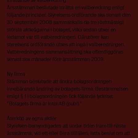
Inrättande av valberedning
Årsstämman beslutade inrätta en valberedning enligt
följande principer. Styrelsens ordförande ska senast den
30 september 2008 sammankalla de tre röstmässigt
största aktieägarna i bolaget, vilka sedan utser en
ledamot var till valberedningen. Därutöver kan
styrelsens ordförande utses att ingå i valberedningen.
Valberedningens sammansättning ska offentliggöras
senast sex månader före årsstämman 2009.
Ny firma
Stämman beslutade att ändra bolagsordningen
innebärande ändring av bolagets firma. Bestämmelsen
enligt § 1 i bolagsordningen fick följande lydelse:
”Bolagets firma är Intoi AB (publ).”
Återköp av egna aktier
Styrelsen bemyndigades att under tiden fram till nästa
årsstämma, vid ett eller flera tillfällen, fatta beslut om att