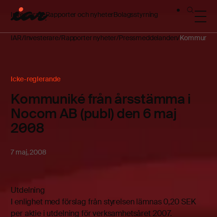
Investerare
Rapporter och nyheter
Bolagsstyrning
IAR
Investerare
Rapporter nyheter
Pressmeddelanden
Kommuniké f
Icke-reglerande
Kommuniké från årsstämma i
Nocom AB (publ) den 6 maj
2008
7 maj, 2008
Utdelning
I enlighet med förslag från styrelsen lämnas 0,20 SEK
per aktie i utdelning för verksamhetsåret 2007.