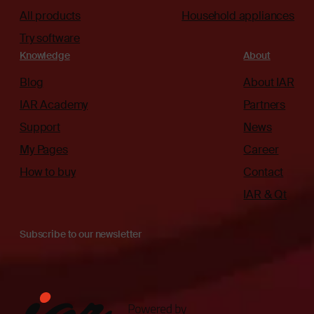
All products
Household appliances
Try software
Knowledge
About
Blog
About IAR
IAR Academy
Partners
Support
News
My Pages
Career
How to buy
Contact
IAR & Qt
Subscribe to our newsletter