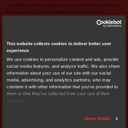
och pålitlig. Detta gör att våra kunder över hela världen
kan leverera bättre produkter snabbare till sina
marknader. IAR Systems är noterat på NASDAQ OMX
med tickern IAR.
Bifogade filer
This website collects cookies to deliver better user
Release
experience
We use cookies to personalize content and ads, provide
social media features, and analyze traffic. We also share
information about your use of our site with our social
Prenumerera på IR nyheter
media, advertising, and analytics partners, who may
combine it with other information that you’ve provided to
them or that they’ve collected from your use of their
services.
Show details