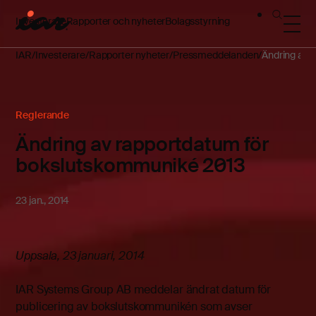
Investerare
Rapporter och nyheter
Bolagsstyrning
IAR
Investerare
Rapporter nyheter
Pressmeddelanden
Ändring av 
Reglerande
Ändring av rapportdatum för
bokslutskommuniké 2013
23 jan., 2014
Uppsala, 23 januari, 2014
IAR Systems Group AB meddelar ändrat datum för
publicering av bokslutskommunikén som avser