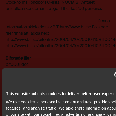
Stockholms Fondbörs O-lista (NOCM B). Antalet
anställda i koncernen uppgår till cirka 250 personer.
------------------------------------------------------------ Denna
information skickades av BIT http://www.bit.se Följande
filer finns att ladda ned:
http://www.bit.se/bitonline/2001/04/10/20010410BIT004
http://www.bit.se/bitonline/2001/04/10/20010410BIT0044
Bifogade filer
bit0001.doc
bit0001.pdf
This website collects cookies to deliver better user experi
Prenumerera på IR nyheter
We use cookies to personalize content and ads, provide soc
features, and analyze traffic. We also share information abou
of our site with our social media, advertising, and analytics p