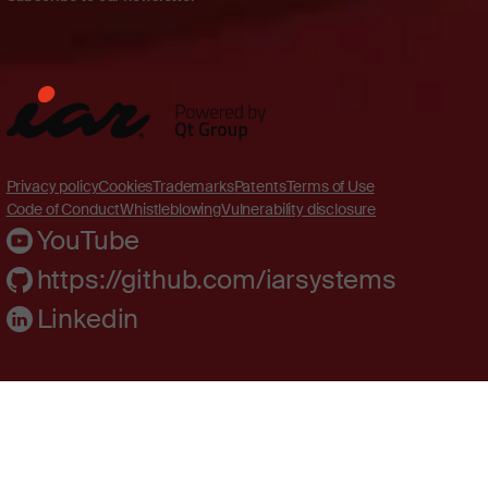
Privacy policy
Cookies
Trademarks
Patents
Terms of Use
Code of Conduct
Whistleblowing
Vulnerability disclosure
YouTube
https://github.com/iarsystems
Linkedin