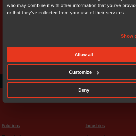
who may combine it with other information that you’ve provi
or that they’ve collected from your use of their services.
Show d
Get started today.
Our worldwide sales team is here
Allow all
to guide you.
Customize
Connect with an expert
Deny
Solutions
Industries