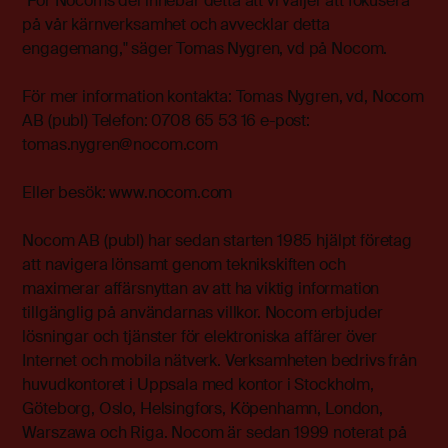
"För Nocoms del innebär detta att vi väljer att fokusera
på vår kärnverksamhet och avvecklar detta
engagemang," säger Tomas Nygren, vd på Nocom.
För mer information kontakta: Tomas Nygren, vd, Nocom
AB (publ) Telefon: 0708 65 53 16 e-post:
tomas.nygren@nocom.com
Eller besök: www.nocom.com
Nocom AB (publ) har sedan starten 1985 hjälpt företag
att navigera lönsamt genom teknikskiften och
maximerar affärsnyttan av att ha viktig information
tillgänglig på användarnas villkor. Nocom erbjuder
lösningar och tjänster för elektroniska affärer över
Internet och mobila nätverk. Verksamheten bedrivs från
huvudkontoret i Uppsala med kontor i Stockholm,
Göteborg, Oslo, Helsingfors, Köpenhamn, London,
Warszawa och Riga. Nocom är sedan 1999 noterat på