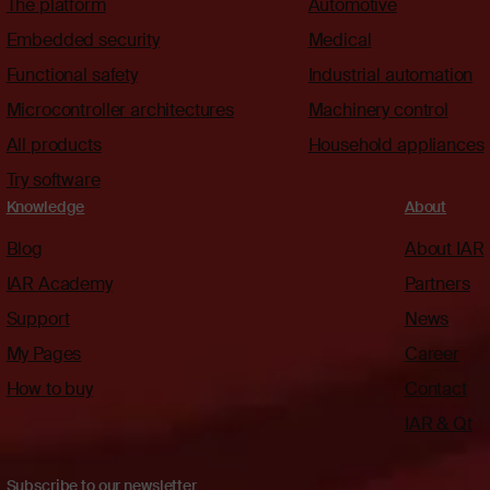
The platform
Automotive
Embedded security
Medical
Functional safety
Industrial automation
Microcontroller architectures
Machinery control
All products
Household appliances
Try software
Knowledge
About
Blog
About IAR
IAR Academy
Partners
Support
News
My Pages
Career
How to buy
Contact
IAR & Qt
Subscribe to our newsletter