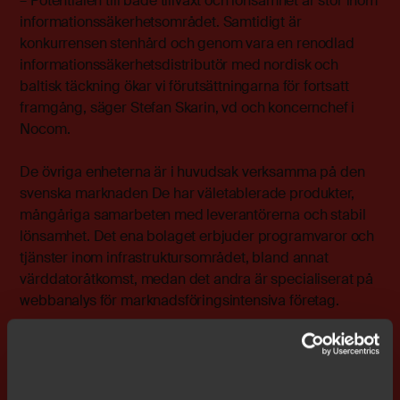
– Potentialen till både tillväxt och lönsamhet är stor inom
informationssäkerhetsområdet. Samtidigt är
konkurrensen stenhård och genom vara en renodlad
informationssäkerhetsdistributör med nordisk och
baltisk täckning ökar vi förutsättningarna för fortsatt
framgång, säger Stefan Skarin, vd och koncernchef i
Nocom.
De övriga enheterna är i huvudsak verksamma på den
svenska marknaden De har väletablerade produkter,
mångåriga samarbeten med leverantörerna och stabil
lönsamhet. Det ena bolaget erbjuder programvaror och
tjänster inom infrastruktursområdet, bland annat
värddatoråtkomst, medan det andra är specialiserat på
webbanalys för marknadsföringsintensiva företag.
– Dessa enheter omfattar Nocoms
ursprungsverksamhet, med kund- och
leverantörskontakter som i många fall sträcker sig 20 år