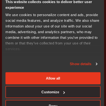
tillbaka i tiden, säger Stefan Skarin. – Det rör sig om
This website collects cookies to deliver better user
mycket lönsamma teknikområden där Nocom har
experience
dokumenterad erfarenhet och ledande kompetens.
We use cookies to personalize content and ads, provide
social media features, and analyze traffic. We also share
I samband med uppdelningen av Nocom Distribution
information about your use of our site with our social
kommer även samarbetet med systerföretaget IAR
media, advertising, and analytics partners, who may
Systems att öka. Redan i början av hösten 2005
combine it with other information that you’ve provided to
samlokaliserades bolagen i Uppsala. Nu sker en
them or that they’ve collected from your use of their
samordning av resurser inom ekonomi, administration
services.
och IT. Förändringen kommer att genomföras efter
fackliga förhandlingar.
Show details
Bifogade filer
wkr0010.pdf
Allow all
Customize
Prenumerera på IR nyheter
Deny