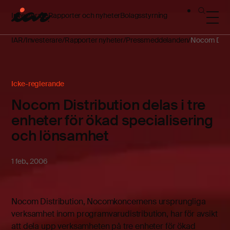
Investerare
Rapporter och nyheter
Bolagsstyrning
IAR
Investerare
Rapporter nyheter
Pressmeddelanden
Nocom Distri
Icke-reglerande
Nocom Distribution delas i tre
enheter för ökad specialisering
och lönsamhet
1 feb., 2006
Nocom Distribution, Nocomkoncernens ursprungliga
verksamhet inom programvarudistribution, har för avsikt
att dela upp verksamheten på tre enheter för ökad