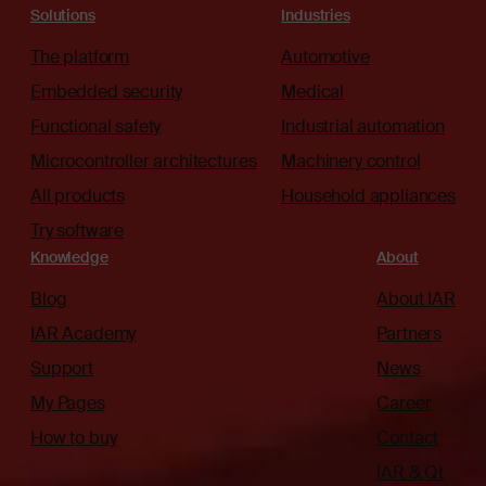
Solutions
Industries
The platform
Automotive
Embedded security
Medical
Functional safety
Industrial automation
Microcontroller architectures
Machinery control
All products
Household appliances
Try software
Knowledge
About
Blog
About IAR
IAR Academy
Partners
Support
News
My Pages
Career
How to buy
Contact
IAR & Qt