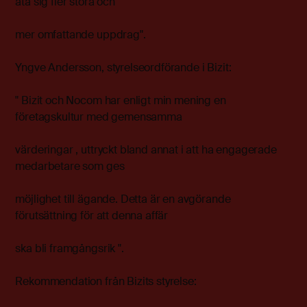
åta sig fler stora och
mer omfattande uppdrag".
Yngve Andersson, styrelseordförande i Bizit:
" Bizit och Nocom har enligt min mening en
företagskultur med gemensamma
värderingar , uttryckt bland annat i att ha engagerade
medarbetare som ges
möjlighet till ägande. Detta är en avgörande
förutsättning för att denna affär
ska bli framgångsrik ".
Rekommendation från Bizits styrelse: