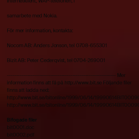
Internetklient, WAP-telefonen, i
samarbete med Nokia.
För mer information, kontakta:
Nocom AB: Anders Jonson, tel 0708-655301
Bizit AB: Peter Cederqvist, tel 0704-269001
------------------------------------------------------------ Mer
information finns att få på http://www.bit.se Följande filer
finns att ladda ned:
http://www.bit.se/bitonline/1999/06/14/19990614BIT0009
http://www.bit.se/bitonline/1999/06/14/19990614BIT0009
Bifogade filer
bit0001.doc
bit0002.pdf