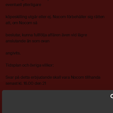
eventuell ytterligare
köpeskilling utgår eller ej. Nocom förbehåller sig rätten
att, om Nocom så
beslutar, kunna fullfölja affären även vid lägre
anslutande än som ovan
angivits.
Tidsplan och övriga villkor:
Svar på detta erbjudande skall vara Nocom tillhanda
senast kl. 16.00 den 21
juni 1999.
Nocoms tillträde sker senast den 2 juli 1999 . Samtidigt