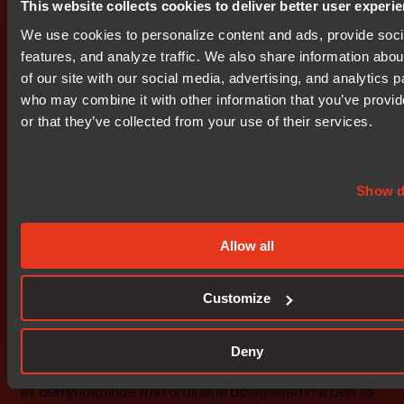
erläggs den del av
This website collects cookies to deliver better user experi
We use cookies to personalize content and ads, provide soc
köpeskillingen som avser kontantdelen av budet samt
features, and analyze traffic. We also share information abou
levereras de aktier som
of our site with our social media, advertising, and analytics p
who may combine it with other information that you’ve provi
inte är nyemitterade. Leverans av nyemitterade aktier
or that they’ve collected from your use of their services.
beräknas ske under vecka
28 1999.
Show d
Nyemitterade aktier
Allow all
Totalt avser Nocom nyemittera 276.896 B-aktier i
samband med denna affär,
Customize
vilket medför att antalet Nocomaktier ökar med 6,4 %.
Emissionen sker med stöd
Deny
av bemyndigande från ordinarie bolagsstämma den 18