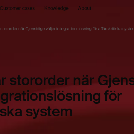
Customer cases
Knowledge
About
tororder när Gjensidige väljer integrationslösning för affärskritiska syst
 stororder när Gjens
egrationslösning för
tiska system