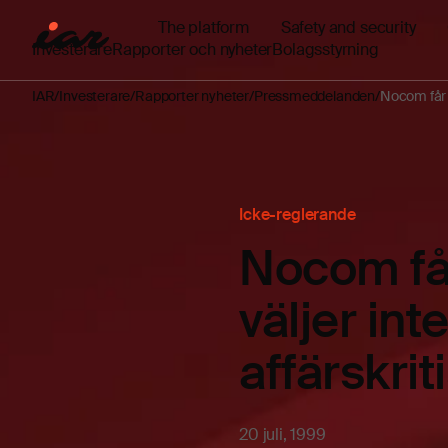
The platform
Safety and security
Investerare
Rapporter och nyheter
Bolagsstyrning
IAR
Investerare
Rapporter nyheter
Pressmeddelanden
Nocom får s
Icke-reglerande
Nocom får
väljer int
affärskri
20 juli, 1999