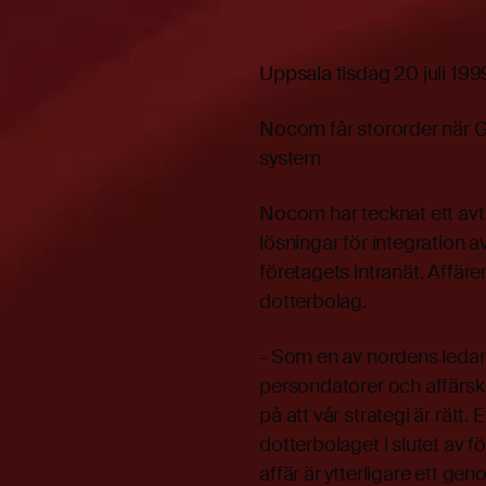
Uppsala tisdag 20 juli 199
Nocom får stororder när Gje
system
Nocom har tecknat ett av
lösningar för integration 
företagets intranät. Affär
dotterbolag.
- Som en av nordens ledan
persondatorer och affärskr
på att vår strategi är rät
dotterbolaget i slutet av f
affär är ytterligare ett 