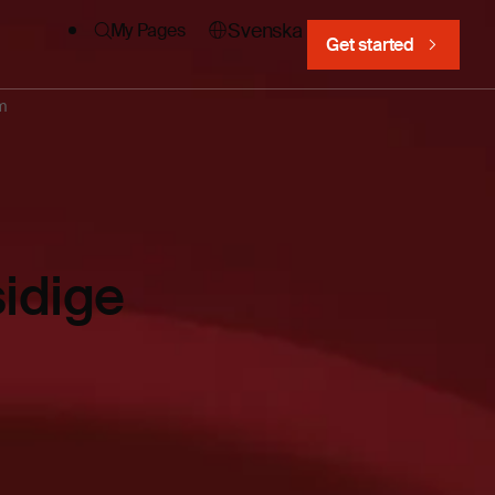
Svenska
My Pages
Get started
em
idige