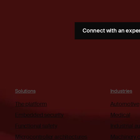
Connect with an expe
Solutions
Industries
The platform
Automotive
Embedded security
Medical
Functional safety
Industrial 
Microcontroller architectures
Machinery c