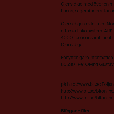
Gjensidige med över en mi
finans, säger Anders Jon
Gjensidiges avtal med Noco
affärskritiska system. Affä
4000 licenser samt innebä
Gjensidige.
För ytterligare informati
655301 Per Öivind Gusta
-----------------------------
på http://www.bit.se Följand
http://www.bit.se/biton
http://www.bit.se/biton
Bifogade filer