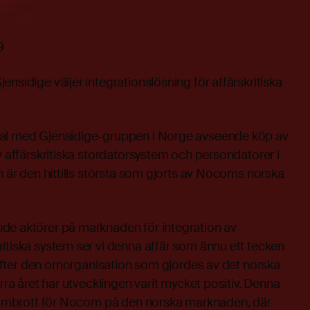
9
nsidige väljer integrationslösning för affärskritiska
tal med Gjensidige-gruppen i Norge avseende köp av
av affärskritiska stordatorsystem och persondatorer i
en är den hittills största som gjorts av Nocoms norska
de aktörer på marknaden för integration av
itiska system ser vi denna affär som ännu ett tecken
t. Efter den omorganisation som gjordes av det norska
örra året har utvecklingen varit mycket positiv. Denna
genombrott för Nocom på den norska marknaden, där