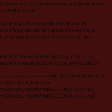
ljon kunder är tongivande inom sektorn för bank och
son, VD Nocom AB.
m innebär att alla anställda får åtkomst till
ren omfattar bl a service, support och leverans av
r en standardisering på Reflection-serien inom
on kontakta: Anders Jonson, VD Nocom AB, 0708-
vsen, affärsansvarig Nocom Norge, +47-93016804
------------------------------- Mer information finns att få
e filer finns att ladda ned:
line/1999/07/20/19990720BIT00030/bit0001.doc
line/1999/07/20/19990720BIT00030/bit0002.pdf