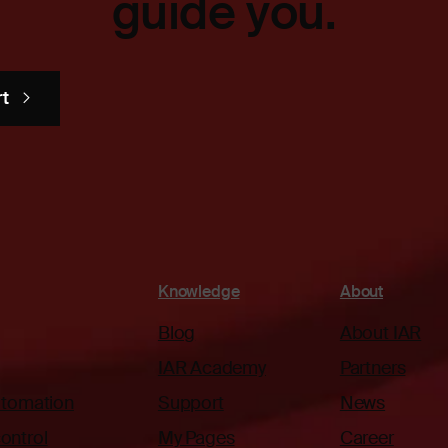
guide you.
rt
Knowledge
About
Blog
About IAR
IAR Academy
Partners
automation
Support
News
ontrol
My Pages
Career