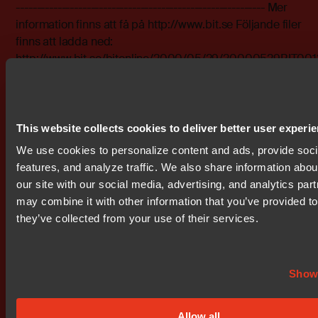
------------------------------------------------------------ Mer
information finns att få på http://www.bit.se Följande filer
finns att ladda ned:
http://www.bit.se/bitonline/2000/05/29/20000529BIT001
http://www.bit.se/bitonline/2000/05/29/20000529BIT001
Bifogade filer
bit0001.doc
This website collects cookies to deliver better user experi
bit0002.pdf
We use cookies to personalize content and ads, provide soc
features, and analyze traffic. We also share information abou
our site with our social media, advertising, and analytics par
may combine it with other information that you’ve provided to
they’ve collected from your use of their services.
Prenumerera på IR nyheter
Show 
Allow all