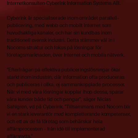
Internetkonsulten Cyberink Information Systems AB.
Cyberink är specialiserade inom området parallell-
publicering, med webb och mobilt Internet som
huvudsakliga kanaler, och har sin kundbas inom
traditionell svensk industri. Detta stämmer väl in i
Nocoms struktur och fokus på lösningar för
företagsmarknaden, över Internet och mobila nätverk.
"Efterfrågan på effektiva publiceringslösningar ökar
starkt inom industrin, där information ofta produceras
och publiceras i olika, ej sammankopplade processer.
När vi med våra lösningar kopplar ihop dessa, sparar
våra kunder både tid och pengar", säger Niclas
Sahlgren, vd på Cyberink. "Tillsammans med Nocom blir
vi en stark leverantör med kompletterande kompetenser,
och ett av de få företag som behärskar hela
affärsprocessen - från idé till implementerad
affärsnytta."