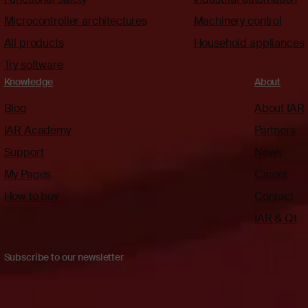
Microcontroller architectures
Machinery control
All products
Household appliances
Try software
Knowledge
About
Blog
About IAR
IAR Academy
Partners
Support
News
My Pages
Career
How to buy
Contact
IAR & Qt
Subscribe to our newsletter