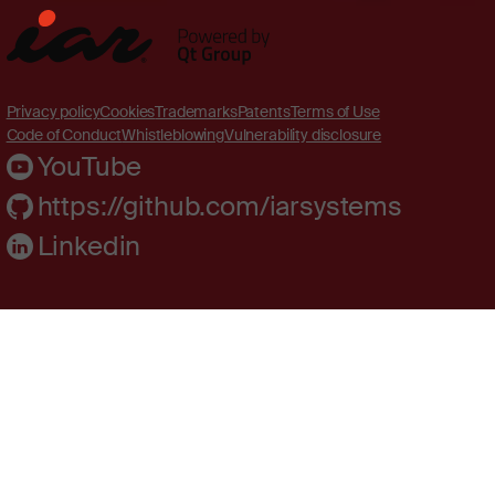
Privacy policy
Cookies
Trademarks
Patents
Terms of Use
Code of Conduct
Whistleblowing
Vulnerability disclosure
YouTube
https://github.com/iarsystems
Linkedin