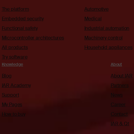
The platform
Automotive
Embedded security
Medical
Functional safety
Industrial automation
Microcontroller architectures
Machinery control
All products
Household appliances
Try software
Knowledge
About
Blog
About IAR
IAR Academy
Partners
Support
News
My Pages
Career
How to buy
Contact
IAR & Qt