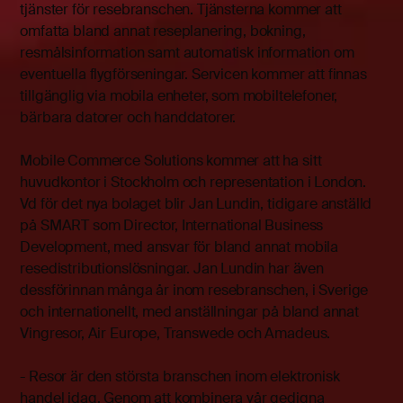
tjänster för resebranschen. Tjänsterna kommer att
omfatta bland annat reseplanering, bokning,
resmålsinformation samt automatisk information om
eventuella flygförseningar. Servicen kommer att finnas
tillgänglig via mobila enheter, som mobiltelefoner,
bärbara datorer och handdatorer.
Mobile Commerce Solutions kommer att ha sitt
huvudkontor i Stockholm och representation i London.
Vd för det nya bolaget blir Jan Lundin, tidigare anställd
på SMART som Director, International Business
Development, med ansvar för bland annat mobila
resedistributionslösningar. Jan Lundin har även
dessförinnan många år inom resebranschen, i Sverige
och internationellt, med anställningar på bland annat
Vingresor, Air Europe, Transwede och Amadeus.
- Resor är den största branschen inom elektronisk
handel idag. Genom att kombinera vår gedigna