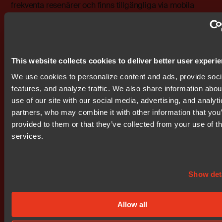
frekventa resenärer och finns tillgängliga via mobila
enheter som mobiltelefoner, bärbara datorer och
handdatorer.
------------------------------------------------------------ Mer
This website collects cookies to deliver better user experi
information finns att få på http://www.bit.se Följande filer
finns att ladda ned:
We use cookies to personalize content and ads, provide soc
http://www.bit.se/bitonline/1999/11/23/19991123BIT00480
features, and analyze traffic. We also share information abou
http://www.bit.se/bitonline/1999/11/23/19991123BIT00480
use of our site with our social media, advertising, and analyt
partners, who may combine it with other information that you
Bifogade filer
provided to them or that they’ve collected from your use of th
bit0001.doc
services.
bit0002.pdf
Show det
Prenumerera på IR nyheter
Allow all