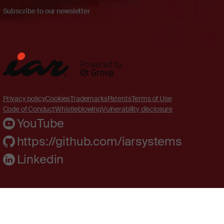
Subscribe to our newsletter
Privacy policy
Cookies
Trademarks
Patents
Terms of Use
Code of Conduct
Whistleblowing
Vulnerability disclosure
YouTube
https://github.com/iarsystems
Linkedin